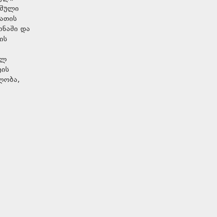
იშული
აათის
ონაში და
ის
ულ
ტის
ლობა,