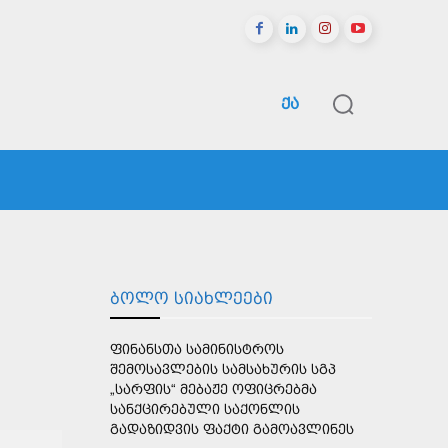
ᲥᲐ
ᲠᲔᲒᲘᲝᲜᲔᲑᲘ
ᲡᲞᲝᲠᲢᲘ
ᲛᲔᲢᲘ
ᲑᲝᲚᲝ ᲡᲘᲐᲮᲚᲔᲔᲑᲘ
ᲤᲘᲜᲐᲜᲡᲗᲐ ᲡᲐᲛᲘᲜᲘᲡᲢᲠᲝᲡ
ᲨᲔᲛᲝᲡᲐᲕᲚᲔᲑᲘᲡ ᲡᲐᲛᲡᲐᲮᲣᲠᲘᲡ ᲡᲒᲞ
„ᲡᲐᲠᲤᲘᲡ“ ᲛᲔᲑᲐᲟᲔ ᲝᲤᲘᲪᲠᲔᲑᲛᲐ
ᲡᲐᲜᲥᲪᲘᲠᲔᲑᲣᲚᲘ ᲡᲐᲥᲝᲜᲚᲘᲡ
ᲒᲐᲓᲐᲖᲘᲓᲕᲘᲡ ᲤᲐᲥᲢᲘ ᲒᲐᲛᲝᲐᲕᲚᲘᲜᲔᲡ