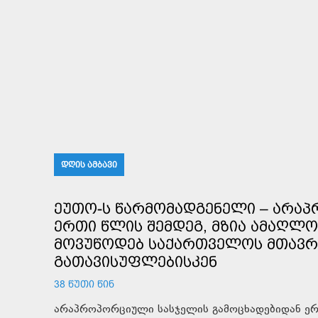
ᲓᲦᲘᲡ ᲐᲛᲑᲐᲕᲘ
ᲔᲣᲗᲝ-Ს ᲬᲐᲠᲛᲝᲛᲐᲓᲒᲔᲜᲔᲚᲘ – ᲐᲠᲐ
ᲔᲠᲗᲘ ᲬᲚᲘᲡ ᲨᲔᲛᲓᲔᲒ, ᲛᲖᲘᲐ ᲐᲛᲐᲦᲚᲝ
ᲛᲝᲕᲣᲬᲝᲓᲔᲑ ᲡᲐᲥᲐᲠᲗᲕᲔᲚᲝᲡ ᲛᲗᲐᲕᲠᲝ
ᲒᲐᲗᲐᲕᲘᲡᲣᲤᲚᲔᲑᲘᲡᲙᲔᲜ
38 ᲬᲣᲗᲘ ᲬᲘᲜ
არაპროპორციული სასჯელის გამოცხადებიდან ერთ