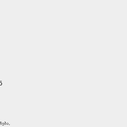
Ნ
ჩება,