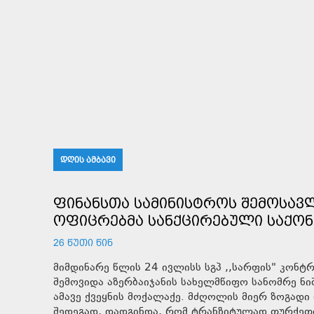
ᲓᲦᲘᲡ ᲐᲛᲑᲐᲕᲘ
ᲤᲘᲜᲐᲜᲡᲗᲐ ᲡᲐᲛᲘᲜᲘᲡᲢᲠᲝᲡ ᲨᲔᲛᲝᲡᲐᲕᲚᲔ
ᲝᲤᲘᲪᲠᲔᲑᲛᲐ ᲡᲐᲜᲥᲪᲘᲠᲔᲑᲣᲚᲘ ᲡᲐᲥᲝᲜ
26 ᲬᲣᲗᲘ ᲬᲘᲜ
მიმდინარე წლის 24 ივლისს სგპ ,,სარფის" კონ
შემოვიდა აზერბაიჯანის სახელმწიფო სანომრე ნ
ამავე ქვეყნის მოქალაქე. მძღოლის მიერ ზოგად
შედეგად, დადგინდა, რომ ტრანზიტულად თურქეთ