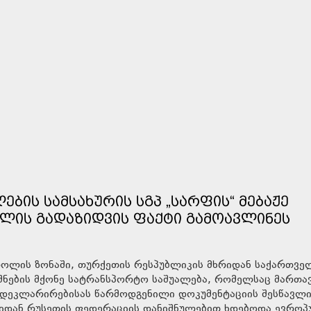
ᲑᲘᲡ ᲡᲐᲛᲡᲐᲮᲣᲠᲘᲡ ᲡᲒᲞ „ᲡᲐᲠᲤᲘᲡ“ ᲛᲔᲑᲐᲟᲔ
ᲚᲘᲡ ᲒᲐᲓᲐᲖᲘᲓᲕᲘᲡ ᲤᲐᲥᲢᲘ ᲒᲐᲛᲝᲐᲕᲚᲘᲜᲔᲡ
ტროლის ზონაში, თურქეთის რესპუბლიკის მხრიდან საქართვ
იშნების მქონე სატრანსპორტო საშუალება, რომელსაც მართა
ი დეკლარირებისას წარმოდგენილი დოკუმენტაციის შესწავლ
იდან რუსეთის ფედერაციის დანიშნულებით ხდებოდა ევრო