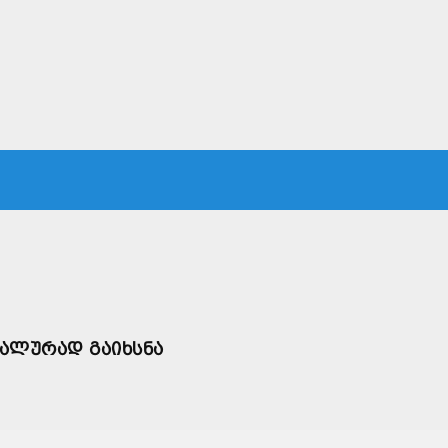
ᲙᲐ
ᲡᲐᲛᲐᲠᲗᲐᲚᲘ
ᲔᲙᲝᲜᲝᲛᲘᲙᲐ
ᲗᲐᲕᲓᲐᲪᲕᲐ
ᲛᲡᲝᲤᲚᲘᲝ
ᲘᲐᲚᲣᲠᲐᲓ ᲒᲐᲘᲮᲡᲜᲐ