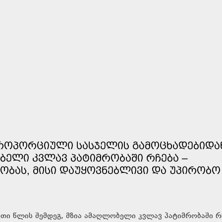
ᲞᲠᲝᲞᲝᲠᲪᲘᲣᲚᲘ ᲡᲐᲡᲯᲔᲚᲘᲡ ᲒᲐᲛᲝᲪᲮᲐᲓᲔᲑᲘᲓᲐ
ᲑᲔᲚᲘ ᲙᲕᲚᲐᲕ ᲞᲐᲢᲘᲛᲠᲝᲑᲐᲨᲘ ᲠᲩᲔᲑᲐ –
ᲑᲐᲡ, ᲛᲘᲡᲘ ᲓᲐᲣᲧᲝᲕᲜᲔᲑᲚᲘᲕᲘ ᲓᲐ ᲣᲞᲘᲠᲝᲑᲝ
ი წლის შემდეგ, მზია ამაღლობელი კვლავ პატიმრობაში რ