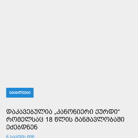
ᲡᲘᲐᲮᲚᲔᲔᲑᲘ
ᲓᲐᲙᲐᲕᲔᲑᲣᲚᲘᲐ „ᲙᲐᲜᲝᲜᲘᲔᲠᲘ ᲥᲣᲠᲓᲘ“
ᲠᲝᲛᲔᲚᲡᲐᲪ 18 ᲬᲚᲘᲡ ᲒᲐᲜᲛᲐᲕᲚᲝᲑᲐᲨᲘ
ᲔᲫᲔᲑᲓᲜᲔᲜ
6 ᲡᲐᲐᲗᲘᲡ ᲬᲘᲜ