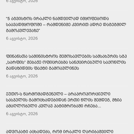
6 აგვისტო, 2026
“5 ᲐᲒᲕᲘᲡᲢᲝᲡ ᲘᲠᲐᲙᲚᲘ ᲜᲐᲛᲓᲕᲘᲚᲐᲓ ᲘᲛᲧᲝᲤᲔᲑᲝᲓᲐ
ᲡᲐᲐᲕᲐᲓᲛᲧᲝᲤᲝᲨᲘ – ᲠᲐᲛᲓᲔᲜᲘᲛᲔ ᲙᲕᲘᲠᲘᲗ ᲐᲓᲠᲔ ᲓᲐᲒᲔᲒᲛᲘᲚ
ᲒᲐᲛᲝᲙᲕᲚᲔᲕᲐᲖᲔ”
6 აგვისტო, 2026
ᲤᲘᲜᲐᲜᲡᲗᲐ ᲡᲐᲛᲘᲜᲘᲡᲢᲠᲝᲡ ᲨᲔᲛᲝᲡᲐᲕᲚᲔᲑᲘᲡ ᲡᲐᲛᲡᲐᲮᲣᲠᲘᲡ ᲡᲒᲞ
„ᲡᲐᲠᲤᲘᲡ“ ᲛᲔᲑᲐᲟᲔ ᲝᲤᲘᲪᲠᲔᲑᲛᲐ ᲡᲐᲜᲥᲪᲘᲠᲔᲑᲣᲚᲘ ᲡᲐᲥᲝᲜᲚᲘᲡ
ᲒᲐᲓᲐᲖᲘᲓᲕᲘᲡ ᲤᲐᲥᲢᲘ ᲒᲐᲛᲝᲐᲕᲚᲘᲜᲔᲡ
6 აგვისტო, 2026
ᲔᲣᲗᲝ-Ს ᲬᲐᲠᲛᲝᲛᲐᲓᲒᲔᲜᲔᲚᲘ – ᲐᲠᲐᲞᲠᲝᲞᲝᲠᲪᲘᲣᲚᲘ
ᲡᲐᲡᲯᲔᲚᲘᲡ ᲒᲐᲛᲝᲪᲮᲐᲓᲔᲑᲘᲓᲐᲜ ᲔᲠᲗᲘ ᲬᲚᲘᲡ ᲨᲔᲛᲓᲔᲒ, ᲛᲖᲘᲐ
ᲐᲛᲐᲦᲚᲝᲑᲔᲚᲘ ᲙᲕᲚᲐᲕ ᲞᲐᲢᲘᲛᲠᲝᲑᲐᲨᲘ ᲠᲩᲔᲑᲐ...
6 აგვისტო, 2026
ᲐᲓᲕᲝᲙᲐᲢᲘ ᲐᲪᲮᲐᲓᲔᲑᲡ, ᲠᲝᲛ ᲘᲠᲐᲙᲚᲘ ᲦᲐᲠᲘᲑᲐᲨᲕᲘᲚᲘ