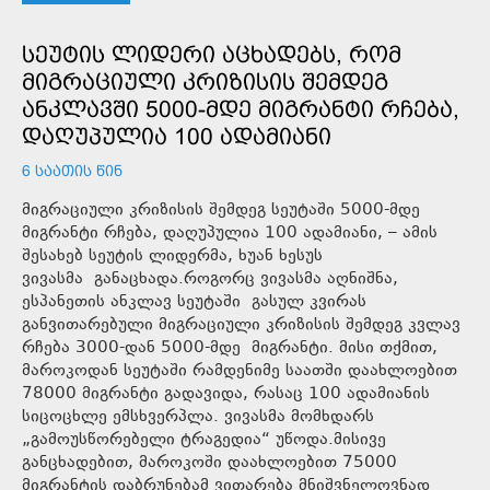
ᲡᲔᲣᲢᲘᲡ ᲚᲘᲓᲔᲠᲘ ᲐᲪᲮᲐᲓᲔᲑᲡ, ᲠᲝᲛ
ᲛᲘᲒᲠᲐᲪᲘᲣᲚᲘ ᲙᲠᲘᲖᲘᲡᲘᲡ ᲨᲔᲛᲓᲔᲒ
ᲐᲜᲙᲚᲐᲕᲨᲘ 5000-ᲛᲓᲔ ᲛᲘᲒᲠᲐᲜᲢᲘ ᲠᲩᲔᲑᲐ,
ᲓᲐᲦᲣᲞᲣᲚᲘᲐ 100 ᲐᲓᲐᲛᲘᲐᲜᲘ
6 ᲡᲐᲐᲗᲘᲡ ᲬᲘᲜ
მიგრაციული კრიზისის შემდეგ სეუტაში 5000-მდე
მიგრანტი რჩება, დაღუპულია 100 ადამიანი, – ამის
შესახებ სეუტის ლიდერმა, ხუან ხესუს
ვივასმა განაცხადა.როგორც ვივასმა აღნიშნა,
ესპანეთის ანკლავ სეუტაში გასულ კვირას
განვითარებული მიგრაციული კრიზისის შემდეგ კვლავ
რჩება 3000-დან 5000-მდე მიგრანტი. მისი თქმით,
მაროკოდან სეუტაში რამდენიმე საათში დაახლოებით
78000 მიგრანტი გადავიდა, რასაც 100 ადამიანის
სიცოცხლე ემსხვერპლა. ვივასმა მომხდარს
„გამოუსწორებელი ტრაგედია“ უწოდა.მისივე
განცხადებით, მაროკოში დაახლოებით 75000
მიგრანტის დაბრუნებამ ვითარება მნიშვნელოვნად