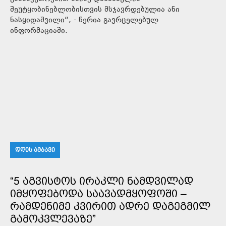
შეუტყობინებლობისთვის მსჯავრდებულია ანი
ნასყიდაშვილი“, - წერია გავრცელებულ
ინფორმაციაში.
ᲓᲦᲘᲡ ᲐᲛᲑᲐᲕᲘ
“5 ᲐᲒᲕᲘᲡᲢᲝᲡ ᲘᲠᲐᲙᲚᲘ ᲜᲐᲛᲓᲕᲘᲚᲐᲓ
ᲘᲛᲧᲝᲤᲔᲑᲝᲓᲐ ᲡᲐᲐᲕᲐᲓᲛᲧᲝᲤᲝᲨᲘ –
ᲠᲐᲛᲓᲔᲜᲘᲛᲔ ᲙᲕᲘᲠᲘᲗ ᲐᲓᲠᲔ ᲓᲐᲒᲔᲒᲛᲘᲚ
ᲒᲐᲛᲝᲙᲕᲚᲔᲕᲐᲖᲔ”