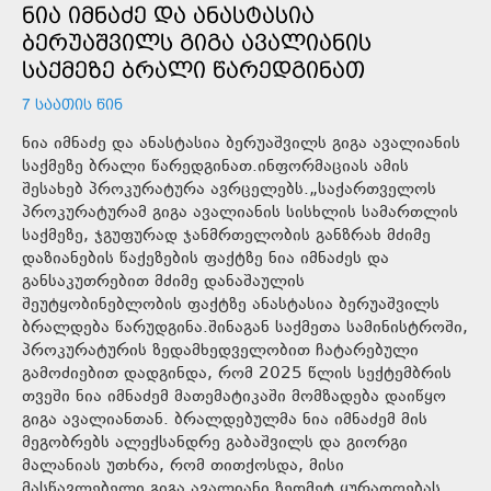
ᲜᲘᲐ ᲘᲛᲜᲐᲫᲔ ᲓᲐ ᲐᲜᲐᲡᲢᲐᲡᲘᲐ
ᲑᲔᲠᲣᲐᲨᲕᲘᲚᲡ ᲒᲘᲒᲐ ᲐᲕᲐᲚᲘᲐᲜᲘᲡ
ᲡᲐᲥᲛᲔᲖᲔ ᲑᲠᲐᲚᲘ ᲬᲐᲠᲔᲓᲒᲘᲜᲐᲗ
7 ᲡᲐᲐᲗᲘᲡ ᲬᲘᲜ
ნია იმნაძე და ანასტასია ბერუაშვილს გიგა ავალიანის
საქმეზე ბრალი წარედგინათ.ინფორმაციას ამის
შესახებ პროკურატურა ავრცელებს.„საქართველოს
პროკურატურამ გიგა ავალიანის სისხლის სამართლის
საქმეზე, ჯგუფურად ჯანმრთელობის განზრახ მძიმე
დაზიანების წაქეზების ფაქტზე ნია იმნაძეს და
განსაკუთრებით მძიმე დანაშაულის
შეუტყობინებლობის ფაქტზე ანასტასია ბერუაშვილს
ბრალდება წარუდგინა.შინაგან საქმეთა სამინისტროში,
პროკურატურის ზედამხედველობით ჩატარებული
გამოძიებით დადგინდა, რომ 2025 წლის სექტემბრის
თვეში ნია იმნაძემ მათემატიკაში მომზადება დაიწყო
გიგა ავალიანთან. ბრალდებულმა ნია იმნაძემ მის
მეგობრებს ალექსანდრე გაბაშვილს და გიორგი
მალანიას უთხრა, რომ თითქოსდა, მისი
მასწავლებელი გიგა ავალიანი ზედმეტ ყურადღებას