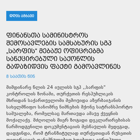
ᲓᲦᲘᲡ ᲐᲛᲑᲐᲕᲘ
ᲤᲘᲜᲐᲜᲡᲗᲐ ᲡᲐᲛᲘᲜᲘᲡᲢᲠᲝᲡ
ᲨᲔᲛᲝᲡᲐᲕᲚᲔᲑᲘᲡ ᲡᲐᲛᲡᲐᲮᲣᲠᲘᲡ ᲡᲒᲞ
„ᲡᲐᲠᲤᲘᲡ“ ᲛᲔᲑᲐᲟᲔ ᲝᲤᲘᲪᲠᲔᲑᲛᲐ
ᲡᲐᲜᲥᲪᲘᲠᲔᲑᲣᲚᲘ ᲡᲐᲥᲝᲜᲚᲘᲡ
ᲒᲐᲓᲐᲖᲘᲓᲕᲘᲡ ᲤᲐᲥᲢᲘ ᲒᲐᲛᲝᲐᲕᲚᲘᲜᲔᲡ
8 ᲡᲐᲐᲗᲘᲡ ᲬᲘᲜ
მიმდინარე წლის 24 ივლისს სგპ ,,სარფის"
კონტროლის ზონაში, თურქეთის რესპუბლიკის
მხრიდან საქართველოში შემოვიდა აზერბაიჯანის
სახელმწიფო სანომრე ნიშნების მქონე სატრანსპორტო
საშუალება, რომელსაც მართავდა ამავე ქვეყნის
მოქალაქე. მძღოლის მიერ ზოგადი დეკლარირებისას
წარმოდგენილი დოკუმენტაციის შესწავლის შედეგად,
დადგინდა, რომ ტრანზიტულად თურქეთიდან რუსეთის