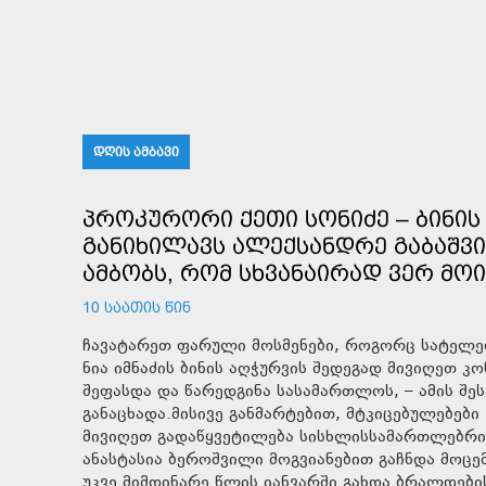
ᲓᲦᲘᲡ ᲐᲛᲑᲐᲕᲘ
ᲞᲠᲝᲙᲣᲠᲝᲠᲘ ᲥᲔᲗᲘ ᲡᲝᲜᲘᲫᲔ – ᲑᲘᲜᲘᲡ 
ᲒᲐᲜᲘᲮᲘᲚᲐᲕᲡ ᲐᲚᲔᲥᲡᲐᲜᲓᲠᲔ ᲒᲐᲑᲐᲨᲕᲘ
ᲐᲛᲑᲝᲑᲡ, ᲠᲝᲛ ᲡᲮᲕᲐᲜᲐᲘᲠᲐᲓ ᲕᲔᲠ ᲛᲝ
10 ᲡᲐᲐᲗᲘᲡ ᲬᲘᲜ
ჩავატარეთ ფარული მოსმენები, როგორც სატელეფ
ნია იმნაძის ბინის აღჭურვის შედეგად მივიღეთ 
შეფასდა და წარედგინა სასამართლოს, – ამის შეს
განაცხადა.მისივე განმარტებით, მტკიცებულებებ
მივიღეთ გადაწყვეტილება სისხლისსამართლებრივი
ანასტასია ბეროშვილი მოგვიანებით გაჩნდა მოცე
უკვე მიმდინარე წლის იანვარში გახდა ბრალდები