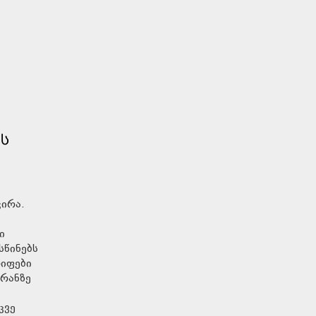
ᲢᲡ
ჭირა.
ი
სწინებს
რიფები
ირანზე
კვე