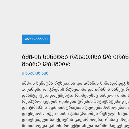
ᲓᲦᲘᲡ ᲐᲛᲑᲐᲕᲘ
ᲐᲨᲨ-ᲘᲡ ᲡᲔᲜᲐᲢᲛᲐ ᲠᲣᲡᲔᲗᲘᲡᲐ ᲓᲐ ᲘᲠᲐ
ᲛᲮᲐᲠᲘ ᲓᲐᲣᲭᲘᲠᲐ
9 ᲡᲐᲐᲗᲘᲡ ᲬᲘᲜ
აშშ-ის სენატმა რუსეთისა და ირანის წინააღმდე
„ლინდსი ო. გრემის რუსეთისა და ირანის სანქცირ
დაამტკიცეს.დოკუმენტი, რომელსაც სახელი მის
რესპუბლიკელის ლინდსი გრემის პატივსაცემად ეწ
და ტრამპის ადმინისტრაციას უფლებამოსილებას ა
დაუწესოს, თუკი ისინი განაგრძობენ რუსული ნავთო
დაწესებული სანქციების გაფართოება, რასაც პრ
მოითხოვდა.კანონპროექტი ახლა წარმომადგენელთ