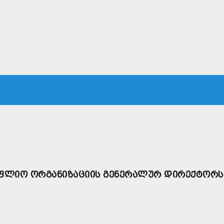
ᲙᲐ
ᲡᲐᲛᲐᲠᲗᲐᲚᲘ
ᲔᲙᲝᲜᲝᲛᲘᲙᲐ
ᲗᲐᲕᲓᲐᲪᲕᲐ
ᲛᲡᲝᲤᲚᲘᲝ
ᲝᲤᲚᲘᲝ ᲝᲠᲒᲐᲜᲘᲖᲐᲪᲘᲘᲡ ᲒᲔᲜᲔᲠᲐᲚᲣᲠ ᲓᲘᲠᲔᲥᲢᲝᲠᲡ