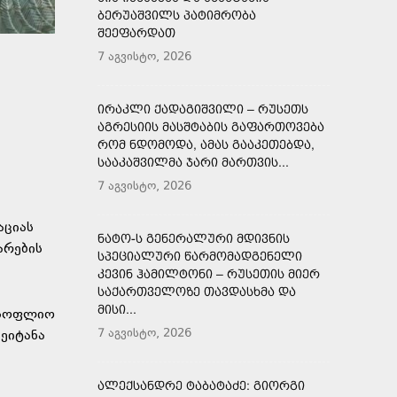
ᲑᲔᲠᲣᲐᲨᲕᲘᲚᲡ ᲞᲐᲢᲘᲛᲠᲝᲑᲐ
ᲨᲔᲔᲤᲐᲠᲓᲐᲗ
7 აგვისტო, 2026
ᲘᲠᲐᲙᲚᲘ ᲥᲐᲓᲐᲒᲘᲨᲕᲘᲚᲘ – ᲠᲣᲡᲔᲗᲡ
ᲐᲒᲠᲔᲡᲘᲘᲡ ᲛᲐᲡᲨᲢᲐᲑᲘᲡ ᲒᲐᲤᲐᲠᲗᲝᲕᲔᲑᲐ
ᲠᲝᲛ ᲜᲓᲝᲛᲝᲓᲐ, ᲐᲛᲐᲡ ᲒᲐᲐᲙᲔᲗᲔᲑᲓᲐ,
ᲡᲐᲐᲙᲐᲨᲕᲘᲚᲛᲐ ᲯᲐᲠᲘ ᲛᲐᲠᲗᲕᲘᲡ...
7 აგვისტო, 2026
აციას
ᲜᲐᲢᲝ-Ს ᲒᲔᲜᲔᲠᲐᲚᲣᲠᲘ ᲛᲓᲘᲕᲜᲘᲡ
არების
ᲡᲞᲔᲪᲘᲐᲚᲣᲠᲘ ᲬᲐᲠᲛᲝᲛᲐᲓᲒᲔᲜᲔᲚᲘ
ᲙᲔᲕᲘᲜ ᲰᲐᲛᲘᲚᲢᲝᲜᲘ – ᲠᲣᲡᲔᲗᲘᲡ ᲛᲘᲔᲠ
ᲡᲐᲥᲐᲠᲗᲕᲔᲚᲝᲖᲔ ᲗᲐᲕᲓᲐᲡᲮᲛᲐ ᲓᲐ
ᲛᲘᲡᲘ...
მსოფლიო
7 აგვისტო, 2026
ეიტანა
ᲐᲚᲔᲥᲡᲐᲜᲓᲠᲔ ᲢᲐᲑᲐᲢᲐᲫᲔ: ᲒᲘᲝᲠᲒᲘ