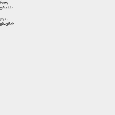
ერად
 ტრამპი
ვდა,
გზავნის,