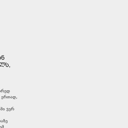
ᲐᲜ
ᲚᲡ,
წორედ
ნ ერთად,
ში ვერ
ბაზე
ომ