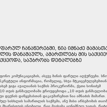
ᲤᲐᲠᲣᲚ ᲩᲐᲜᲐᲬᲔᲠᲔᲑᲨᲘ, ᲜᲘᲐ ᲘᲛᲜᲐᲫᲔ ᲛᲐᲛᲐᲡᲗ
ᲚᲘᲡ ᲓᲐᲜᲐᲨᲐᲣᲚᲡ, ᲐᲛᲐᲠᲗᲚᲔᲑᲡ ᲛᲘᲡ ᲡᲐᲥᲪᲘᲔ
ᲘᲥᲪᲔᲝᲓᲐ, ᲡᲐᲣᲑᲠᲝᲑᲡ ᲓᲔᲢᲐᲚᲔᲑᲖᲔ
ონო კომუნიკაციების, ასევე ბინის ფარული აღჭურვები. ს
კონკრეტული ინფორმაცია, რომელიც, სხვა მტკიცებულებებთა
ახებ გიგა ავალიანის საქმის პროკურორმა, ქეთი სონიძემ
ი 10 თვის განმავლობაში გროვდებოდა.„10 თვის განმავლობა
 დევნის დაწყებასთან დაკავშირებით ნია იმნაძის მიმართ.
მულ სისხლის სამართლის საქმეში, ანუ მისი არსებობის თაო
ს მხარისთვის ცნობილი. რაც შეეხება აღნიშნულ ვადას, რატ