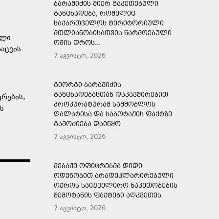
ᲑᲐᲠᲐᲛᲘᲫᲘᲡ ᲛᲘᲔᲠ ᲒᲐᲙᲔᲗᲔᲑᲣᲚᲘ
ᲒᲐᲜᲪᲮᲐᲓᲔᲑᲐ, ᲠᲝᲛᲔᲚᲘᲪ
ᲡᲐᲥᲐᲠᲗᲕᲔᲚᲝᲡ ᲢᲔᲠᲘᲢᲝᲠᲘᲣᲚᲘ
ᲛᲗᲚᲘᲐᲜᲝᲑᲘᲡᲐᲗᲕᲘᲡ ᲬᲐᲠᲛᲝᲔᲑᲣᲚᲘ
ული
ᲝᲛᲘᲡ ᲓᲠᲝᲡ...
აცვის
7 აგვისტო, 2026
ᲒᲘᲝᲠᲒᲘ ᲑᲐᲠᲐᲛᲘᲫᲘᲡ
ᲒᲐᲜᲪᲮᲐᲓᲔᲑᲐᲡᲗᲐᲜ ᲓᲐᲙᲐᲕᲨᲘᲠᲔᲑᲘᲗ
რების,
ᲞᲠᲝᲙᲣᲠᲐᲢᲣᲠᲐᲛ ᲡᲐᲛᲨᲝᲑᲚᲝᲡ
ს
ᲦᲐᲚᲐᲢᲘᲡᲐ ᲓᲐ ᲡᲐᲑᲝᲢᲐᲟᲘᲡ ᲤᲐᲥᲢᲖᲔ
ᲒᲐᲛᲝᲫᲘᲔᲑᲐ ᲓᲐᲘᲬᲧᲝ
7 აგვისტო, 2026
ᲛᲔᲑᲐᲟᲔ ᲝᲤᲘᲪᲠᲔᲑᲛᲐ ᲓᲘᲓᲘ
ᲝᲓᲔᲜᲝᲑᲘᲗ ᲐᲠᲐᲓᲔᲙᲚᲐᲠᲘᲠᲔᲑᲣᲚᲘ
ᲝᲥᲠᲝᲡ ᲡᲐᲘᲣᲕᲔᲚᲘᲠᲝ ᲜᲐᲙᲔᲗᲝᲑᲔᲑᲘᲡ
ᲨᲔᲛᲝᲢᲐᲜᲘᲡ ᲤᲐᲥᲢᲔᲑᲘ ᲐᲦᲙᲕᲔᲗᲔᲡ
7 აგვისტო, 2026