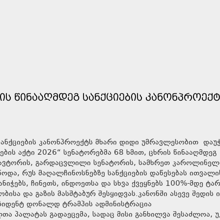
ᲜᲘᲡ ᲬᲘᲜᲐᲐᲦᲛᲓᲔᲒ ᲡᲐᲜᲥᲪᲘᲔᲑᲘᲡ ᲙᲐᲜᲝᲜᲞᲠᲝᲔᲥ
გ სანქციების კანონპროექტს მხარი დიდი უმრავლესობით დაუ
ების აქტი 2026“ სენატორებმა 68 ხმით, ცხრის წინააღმდეგ
ი ავტორის, გარდაცვლილი სენატორის, სამხრეთ კაროლინელ
ოდა, რუს მაღალჩინოსნებზე სანქციების დაწესებას ითვალი
ნიჭებს, ჩინეთს, ინდოეთსა და სხვა ქვეყნებს 100%-მდე ტა
ბისა და გაზის მასშტაბურ შესყიდვას.კანონში ასევე შედის 
ეზიდენტ დონალდ ტრამპის ადმინისტრაცია
ა პალატას გადაეცემა, სადაც მისი განხილვა შესაძლოა, უ