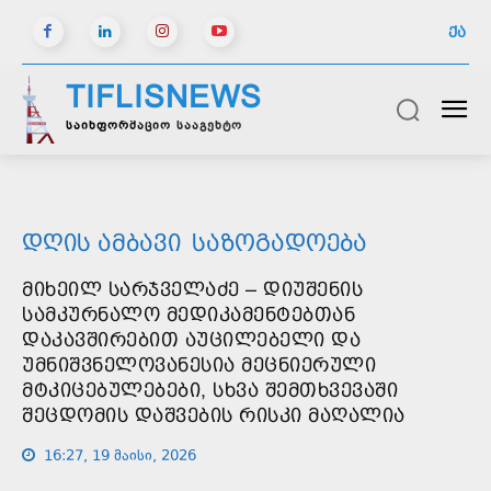
ᲥᲐ
TIFLISNEWS
საინფორმაციო სააგენტო
ᲓᲦᲘᲡ ᲐᲛᲑᲐᲕᲘ
ᲡᲐᲖᲝᲒᲐᲓᲝᲔᲑᲐ
ᲛᲘᲮᲔᲘᲚ ᲡᲐᲠᲯᲕᲔᲚᲐᲫᲔ – ᲓᲘᲣᲨᲔᲜᲘᲡ
ᲡᲐᲛᲙᲣᲠᲜᲐᲚᲝ ᲛᲔᲓᲘᲙᲐᲛᲔᲜᲢᲔᲑᲗᲐᲜ
ᲓᲐᲙᲐᲕᲨᲘᲠᲔᲑᲘᲗ ᲐᲣᲪᲘᲚᲔᲑᲔᲚᲘ ᲓᲐ
ᲣᲛᲜᲘᲨᲕᲜᲔᲚᲝᲕᲐᲜᲔᲡᲘᲐ ᲛᲔᲪᲜᲘᲔᲠᲣᲚᲘ
ᲛᲢᲙᲘᲪᲔᲑᲣᲚᲔᲑᲔᲑᲘ, ᲡᲮᲕᲐ ᲨᲔᲛᲗᲮᲕᲔᲕᲐᲨᲘ
ᲨᲔᲪᲓᲝᲛᲘᲡ ᲓᲐᲨᲕᲔᲑᲘᲡ ᲠᲘᲡᲙᲘ ᲛᲐᲦᲐᲚᲘᲐ
16:27, 19 მაისი, 2026