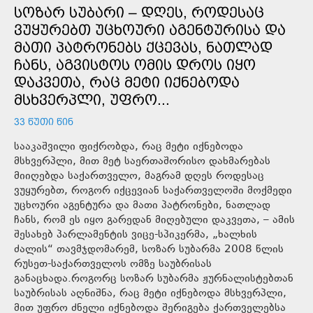
ᲡᲝᲖᲐᲠ ᲡᲣᲑᲐᲠᲘ – ᲓᲦᲔᲡ, ᲠᲝᲓᲔᲡᲐᲪ
ᲕᲣᲧᲣᲠᲔᲑᲗ ᲣᲪᲮᲝᲣᲠᲘ ᲐᲒᲔᲜᲢᲣᲠᲘᲡᲐ ᲓᲐ
ᲛᲐᲗᲘ ᲞᲐᲢᲠᲝᲜᲔᲑᲡ ᲥᲪᲔᲕᲐᲡ, ᲜᲐᲗᲚᲐᲓ
ᲩᲐᲜᲡ, ᲐᲒᲕᲘᲡᲢᲝᲡ ᲝᲛᲘᲡ ᲓᲠᲝᲡ ᲘᲧᲝ
ᲓᲐᲙᲕᲔᲗᲐ, ᲠᲐᲪ ᲛᲔᲢᲘ ᲘᲥᲜᲔᲑᲝᲓᲐ
ᲛᲡᲮᲕᲔᲠᲞᲚᲘ, ᲣᲤᲠᲝ...
33 ᲬᲣᲗᲘ ᲬᲘᲜ
სააკაშვილი ფიქრობდა, რაც მეტი იქნებოდა
მსხვერპლი, მით მეტ საერთაშორისო დახმარებას
მიიღებდა საქართველო, მაგრამ დღეს როდესაც
ვუყურებთ, როგორ იქცევიან საქართველოში მოქმედი
უცხოური აგენტურა და მათი პატრონები, ნათლად
ჩანს, რომ ეს იყო გარედან მიღებული დაკვეთა, – ამის
შესახებ პარლამენტის ვიცე-სპიკერმა, „ხალხის
ძალის“ თავმჯდომარემ, სოზარ სუბარმა 2008 წლის
რუსეთ-საქართველოს ომზე საუბრისას
განაცხადა.როგორც სოზარ სუბარმა ჟურნალისტებთან
საუბრისას აღნიშნა, რაც მეტი იქნებოდა მსხვერპლი,
მით უფრო ძნელი იქნებოდა შერიგება ქართველებსა