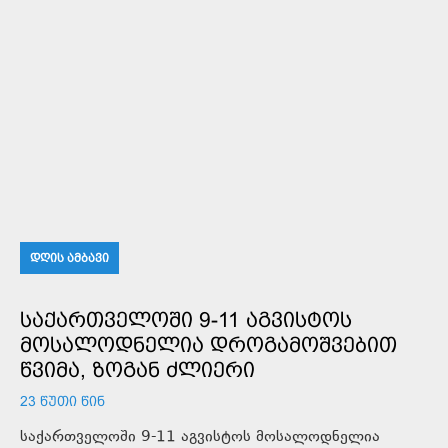
ᲓᲦᲘᲡ ᲐᲛᲑᲐᲕᲘ
ᲡᲐᲥᲐᲠᲗᲕᲔᲚᲝᲨᲘ 9-11 ᲐᲒᲕᲘᲡᲢᲝᲡ
ᲛᲝᲡᲐᲚᲝᲓᲜᲔᲚᲘᲐ ᲓᲠᲝᲒᲐᲛᲝᲨᲕᲔᲑᲘᲗ
ᲬᲕᲘᲛᲐ, ᲖᲝᲒᲐᲜ ᲫᲚᲘᲔᲠᲘ
23 ᲬᲣᲗᲘ ᲬᲘᲜ
საქართველოში 9-11 აგვისტოს მოსალოდნელია