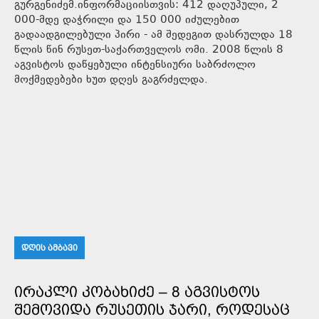
გურგენიძემ.ინფორმაციისთვის: 412 დაღუპული, 2
000-მდე დაჭრილი და 150 000 იძულებით
გადაადგილებული პირი - ამ შედეგით დასრულდა 18
წლის წინ რუსეთ-საქართველოს ომი. 2008 წლის 8
აგვისტოს დაწყებული ინტენსიური საბრძოლო
მოქმედებები ხუთ დღეს გაგრძელდა.
ᲓᲦᲘᲡ ᲐᲛᲑᲐᲕᲘ
ᲘᲠᲐᲙᲚᲘ ᲙᲝᲑᲐᲮᲘᲫᲔ – 8 ᲐᲒᲕᲘᲡᲢᲝᲡ
ᲨᲔᲛᲝᲕᲘᲓᲐ ᲠᲣᲡᲔᲗᲘᲡ ᲯᲐᲠᲘ, ᲠᲝᲓᲔᲡᲐᲪ