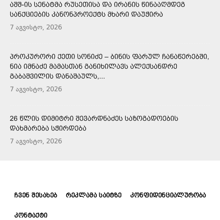
ᲐᲨᲨ-ᲘᲡ ᲡᲔᲜᲐᲢᲛᲐ ᲠᲣᲡᲔᲗᲘᲡᲐ ᲓᲐ ᲘᲠᲐᲜᲘᲡ ᲬᲘᲜᲐᲐᲦᲛᲓᲔᲒ
ᲡᲐᲜᲥᲪᲘᲔᲑᲘᲡ ᲙᲐᲜᲝᲜᲞᲠᲝᲔᲥᲢᲡ ᲛᲮᲐᲠᲘ ᲓᲐᲣᲭᲘᲠᲐ
7 აგვისტო, 2026
ᲞᲠᲝᲙᲣᲠᲝᲠᲘ ᲥᲔᲗᲘ ᲡᲝᲜᲘᲫᲔ – ᲑᲘᲜᲘᲡ ᲤᲐᲠᲣᲚ ᲩᲐᲜᲐᲬᲔᲠᲔᲑᲨᲘ,
ᲜᲘᲐ ᲘᲛᲜᲐᲫᲔ ᲛᲐᲛᲐᲡᲗᲐᲜ ᲒᲐᲜᲘᲮᲘᲚᲐᲕᲡ ᲐᲚᲔᲥᲡᲐᲜᲓᲠᲔ
ᲒᲐᲑᲐᲨᲕᲘᲚᲘᲡ ᲓᲐᲜᲐᲨᲐᲣᲚᲡ,...
7 აგვისტო, 2026
26 ᲬᲚᲘᲡ ᲓᲘᲛᲘᲢᲠᲘ ᲨᲔᲕᲐᲠᲓᲜᲐᲫᲔᲡ ᲡᲐᲖᲝᲒᲐᲓᲝᲔᲑᲘᲡ
ᲓᲐᲮᲛᲐᲠᲔᲑᲐ ᲡᲭᲘᲠᲓᲔᲑᲐ
7 აგვისტო, 2026
ᲩᲕᲔᲜ ᲨᲔᲡᲐᲮᲔᲑ
ᲠᲔᲙᲚᲐᲛᲐ ᲡᲐᲘᲢᲖᲔ
ᲙᲝᲜᲤᲘᲓᲔᲜᲪᲘᲐᲚᲣᲠᲝᲑᲐ
ᲙᲝᲜᲢᲐᲥᲢᲘ