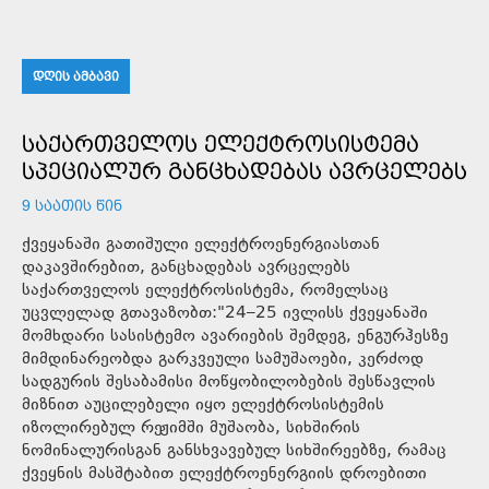
ᲓᲦᲘᲡ ᲐᲛᲑᲐᲕᲘ
ᲡᲐᲥᲐᲠᲗᲕᲔᲚᲝᲡ ᲔᲚᲔᲥᲢᲠᲝᲡᲘᲡᲢᲔᲛᲐ
ᲡᲞᲔᲪᲘᲐᲚᲣᲠ ᲒᲐᲜᲪᲮᲐᲓᲔᲑᲐᲡ ᲐᲕᲠᲪᲔᲚᲔᲑᲡ
9 ᲡᲐᲐᲗᲘᲡ ᲬᲘᲜ
ქვეყანაში გათიშული ელექტროენერგიასთან
დაკავშირებით, განცხადებას ავრცელებს
საქართველოს ელექტროსისტემა, რომელსაც
უცვლელად გთავაზობთ:"24–25 ივლისს ქვეყანაში
მომხდარი სასისტემო ავარიების შემდეგ, ენგურჰესზე
მიმდინარეობდა გარკვეული სამუშაოები, კერძოდ
სადგურის შესაბამისი მოწყობილობების შესწავლის
მიზნით აუცილებელი იყო ელექტროსისტემის
იზოლირებულ რეჟიმში მუშაობა, სიხშირის
ნომინალურისგან განსხვავებულ სიხშირეებზე, რამაც
ქვეყნის მასშტაბით ელექტროენერგიის დროებითი