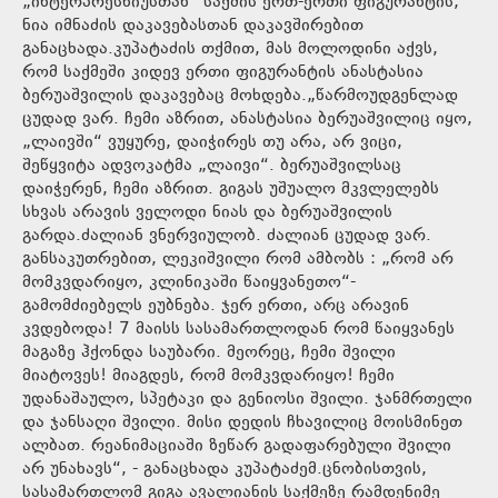
„ინტერპრესნიუსთან“ საქმის ერთ-ერთი ფიგურანტის,
ნია იმნაძის დაკავებასთან დაკავშირებით
განაცხადა.კუპატაძის თქმით, მას მოლოდინი აქვს,
რომ საქმეში კიდევ ერთი ფიგურანტის ანასტასია
ბერუაშვილის დაკავებაც მოხდება.„წარმოუდგენლად
ცუდად ვარ. ჩემი აზრით, ანასტასია ბერუაშვილიც იყო,
„ლაივში“ ვუყურე, დაიჭირეს თუ არა, არ ვიცი,
შეწყვიტა ადვოკატმა „ლაივი“. ბერუაშვილსაც
დაიჭერენ, ჩემი აზრით. გიგას უშუალო მკვლელებს
სხვას არავის ველოდი ნიას და ბერუაშვილის
გარდა.ძალიან ვნერვიულობ. ძალიან ცუდად ვარ.
განსაკუთრებით, ლეკიშვილი რომ ამბობს : „რომ არ
მომკვდარიყო, კლინიკაში წაიყვანეთო“-
გამომძიებელს ეუბნება. ჯერ ერთი, არც არავინ
კვდებოდა! 7 მაისს სასამართლოდან რომ წაიყვანეს
მაგაზე ჰქონდა საუბარი. მეორეც, ჩემი შვილი
მიატოვეს! მიაგდეს, რომ მომკვდარიყო! ჩემი
უდანაშაულო, სპეტაკი და გენიოსი შვილი. ჯანმრთელი
და ჯანსაღი შვილი. მისი დედის ჩხავილიც მოისმინეთ
ალბათ. რეანიმაციაში ზეწარ გადაფარებული შვილი
არ უნახავს“, - განაცხადა კუპატაძემ.ცნობისთვის,
სასამართლომ გიგა ავალიანის საქმეზე რამდენიმე