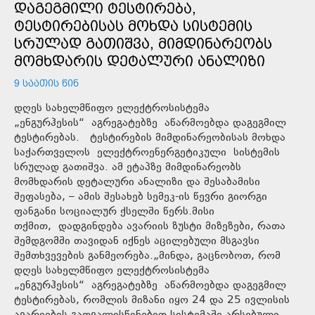
ᲓᲐᲒᲔᲒᲛᲘᲚᲘ ᲢᲔᲡᲢᲘᲠᲔᲑᲐ,
ᲢᲔᲡᲢᲘᲠᲔᲑᲘᲡᲐᲡ ᲛᲝᲮᲓᲐ ᲡᲘᲡᲢᲔᲛᲘᲡ
ᲡᲠᲣᲚᲐᲓ ᲒᲐᲗᲘᲨᲕᲐ, ᲛᲘᲛᲓᲘᲜᲐᲠᲔᲝᲑᲡ
ᲛᲝᲛᲮᲓᲐᲠᲘᲡ ᲓᲔᲢᲐᲚᲣᲠᲘ ᲐᲜᲐᲚᲘᲖᲘ
9 ᲡᲐᲐᲗᲘᲡ ᲬᲘᲜ
დღეს სახელმწიფო ელექტროსისტემა
„ენგურჰესის“ აგრეგატებზე აწარმოებდა დაგეგმილ
ტესტირებას. ტესტირების მიმდინარეობისას მოხდა
საქართველოს ელექტროენერგეტიკული სისტემის
სრულად გათიშვა. ამ ეტაპზე მიმდინარეობს
მომხდარის დეტალური ანალიზი და შესაბამისი
შეფასება, – ამის შესახებ სემეკ-ის წევრი გიორგი
ფანგანი სოციალურ ქსელში წერს.მისი
თქმით, დადგინდება ავარიის ზუსტი მიზეზები, რათა
შემდგომში თავიდან იქნეს აცილებული მსგავსი
შემთხვევების განმეორება.„მინდა, გაცნობოთ, რომ
დღეს სახელმწიფო ელექტროსისტემა
„ენგურჰესის“ აგრეგატებზე აწარმოებდა დაგეგმილ
ტესტირებას, რომლის მიზანი იყო 24 და 25 ივლისის