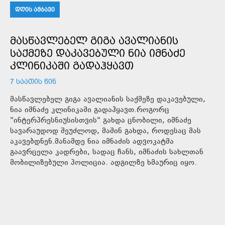
ᲓᲦᲘᲡ ᲐᲛᲑᲐᲕᲘ
ᲛᲐᲡᲬᲐᲕᲚᲔᲑᲔᲚ ᲒᲘᲒᲐ ᲐᲕᲐᲚᲘᲐᲜᲘᲡ
ᲡᲐᲥᲛᲔᲖᲔ ᲓᲐᲙᲐᲕᲔᲑᲣᲚᲘ ᲜᲘᲐ ᲘᲛᲜᲐᲫᲔ
ᲙᲚᲘᲜᲘᲙᲐᲨᲘ ᲒᲐᲓᲐᲰᲧᲐᲕᲗ
7 ᲡᲐᲐᲗᲘᲡ ᲬᲘᲜ
მასწავლებელ გიგა ავალიანის საქმეზე დაკავებული,
ნია იმნაძე კლინიკაში გადაჰყავთ.როგორც
"ინტერპრესნიუსისთვის" გახდა ცნობილი, იმნაძე
სავარაუდოდ შეუძლოდ, მაშინ გახდა, როდესაც მას
აკავებდნენ.მანამდე ნია იმნაძის ადვოკატმა
გაავრცელა კადრები, სადაც ჩანს, იმნაძის სახლთან
მობილიზებული პოლიცია. ადგილზე ხმაურიც იყო.