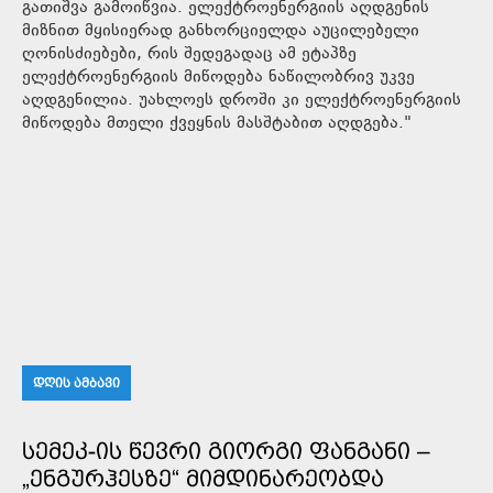
გათიშვა გამოიწვია. ელექტროენერგიის აღდგენის
მიზნით მყისიერად განხორციელდა აუცილებელი
ღონისძიებები, რის შედეგადაც ამ ეტაპზე
ელექტროენერგიის მიწოდება ნაწილობრივ უკვე
აღდგენილია. უახლოეს დროში კი ელექტროენერგიის
მიწოდება მთელი ქვეყნის მასშტაბით აღდგება."
ᲓᲦᲘᲡ ᲐᲛᲑᲐᲕᲘ
ᲡᲔᲛᲔᲙ-ᲘᲡ ᲬᲔᲕᲠᲘ ᲒᲘᲝᲠᲒᲘ ᲤᲐᲜᲒᲐᲜᲘ –
„ᲔᲜᲒᲣᲠᲰᲔᲡᲖᲔ“ ᲛᲘᲛᲓᲘᲜᲐᲠᲔᲝᲑᲓᲐ