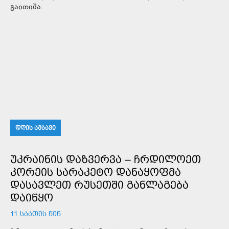
გაითიშა.
ᲓᲦᲘᲡ ᲐᲛᲑᲐᲕᲘ
ᲣᲙᲠᲐᲘᲜᲘᲡ ᲓᲐᲖᲕᲔᲠᲕᲐ – ᲩᲠᲓᲘᲚᲝᲔᲗ
ᲙᲝᲠᲔᲘᲡ ᲡᲐᲠᲐᲙᲔᲢᲝ ᲓᲐᲜᲐᲧᲝᲤᲛᲐ
ᲓᲐᲡᲐᲕᲚᲔᲗ ᲠᲣᲡᲔᲗᲨᲘ ᲒᲐᲜᲚᲐᲒᲔᲑᲐ
ᲓᲐᲘᲬᲧᲝ
11 ᲡᲐᲐᲗᲘᲡ ᲬᲘᲜ