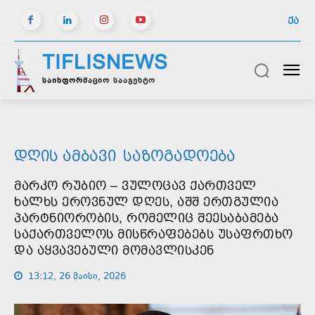
ᲥᲐ
TIFLISNEWS
საინფორმაციო სააგენტო
ᲓᲦᲘᲡ ᲐᲛᲑᲐᲕᲘ
ᲡᲐᲖᲝᲒᲐᲓᲝᲔᲑᲐ
ᲛᲐᲠᲙᲝ ᲠᲣᲑᲘᲝ – ᲕᲣᲚᲝᲪᲐᲕ ᲥᲐᲠᲗᲕᲔᲚ
ᲮᲐᲚᲮᲡ ᲔᲠᲝᲕᲜᲣᲚ ᲓᲦᲔᲡ, ᲐᲨᲨ ᲔᲠᲗᲒᲣᲚᲘᲐ
ᲞᲐᲠᲢᲜᲘᲝᲠᲝᲑᲘᲡ, ᲠᲝᲛᲔᲚᲘᲪ ᲨᲔᲔᲡᲐᲑᲐᲛᲔᲑᲐ
ᲡᲐᲥᲐᲠᲗᲕᲔᲚᲝᲡ ᲛᲘᲡᲬᲠᲐᲤᲔᲑᲔᲑᲡ ᲣᲡᲐᲤᲠᲗᲮᲝ
ᲓᲐ ᲐᲧᲕᲐᲕᲔᲑᲣᲚᲘ ᲛᲝᲛᲐᲕᲚᲘᲡᲙᲔᲜ
13:12, 26 მაისი, 2026