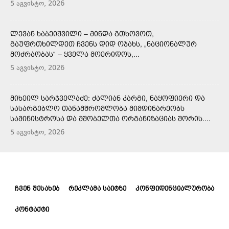
5 აგვისტო, 2026
ᲚᲔᲕᲐᲜ ᲮᲐᲑᲔᲘᲨᲕᲘᲚᲘ – ᲛᲘᲜᲓᲐ ᲒᲗᲮᲝᲕᲝᲗ,
ᲒᲐᲣᲤᲠᲗᲮᲘᲚᲓᲔᲗ ᲩᲕᲔᲜᲡ ᲓᲘᲓ ᲝᲯᲐᲮᲡ, „ᲜᲐᲪᲘᲝᲜᲐᲚᲣᲠ
ᲛᲝᲫᲠᲐᲝᲑᲐᲡ“ – ᲧᲕᲔᲚᲐ ᲛᲝᲔᲠᲘᲓᲝᲡ,...
5 აგვისტო, 2026
ᲛᲘᲮᲔᲘᲚ ᲡᲐᲠᲯᲕᲔᲚᲐᲫᲔ: ᲫᲐᲚᲘᲐᲜ ᲙᲐᲠᲒᲘ, ᲜᲐᲧᲝᲤᲘᲔᲠᲘ ᲓᲐ
ᲡᲐᲡᲐᲠᲒᲔᲑᲚᲝ ᲗᲐᲜᲐᲛᲨᲠᲝᲛᲚᲝᲑᲐ ᲛᲘᲛᲓᲘᲜᲐᲠᲔᲝᲑᲡ
ᲡᲐᲛᲘᲜᲘᲡᲢᲠᲝᲡᲐ ᲓᲐ ᲛᲨᲝᲑᲔᲚᲗᲐ ᲝᲠᲒᲐᲜᲘᲖᲐᲪᲘᲐᲡ ᲨᲝᲠᲘᲡ....
5 აგვისტო, 2026
ᲩᲕᲔᲜ ᲨᲔᲡᲐᲮᲔᲑ
ᲠᲔᲙᲚᲐᲛᲐ ᲡᲐᲘᲢᲖᲔ
ᲙᲝᲜᲤᲘᲓᲔᲜᲪᲘᲐᲚᲣᲠᲝᲑᲐ
ᲙᲝᲜᲢᲐᲥᲢᲘ