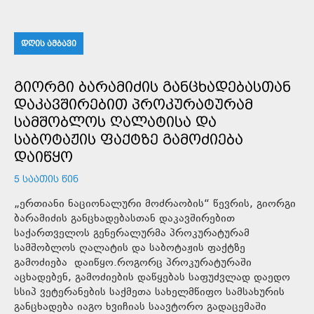
ᲓᲦᲘᲡ ᲐᲛᲑᲐᲕᲘ
ᲒᲘᲝᲠᲒᲘ ᲑᲐᲠᲐᲛᲘᲫᲘᲡ ᲒᲐᲜᲪᲮᲐᲓᲔᲑᲐᲡᲗᲐᲜ
ᲓᲐᲙᲐᲕᲨᲘᲠᲔᲑᲘᲗ ᲞᲠᲝᲙᲣᲠᲐᲢᲣᲠᲐᲛ
ᲡᲐᲛᲨᲝᲑᲚᲝᲡ ᲦᲐᲚᲐᲢᲘᲡᲐ ᲓᲐ
ᲡᲐᲑᲝᲢᲐᲟᲘᲡ ᲤᲐᲥᲢᲖᲔ ᲒᲐᲛᲝᲫᲘᲔᲑᲐ
ᲓᲐᲘᲬᲧᲝ
5 ᲡᲐᲐᲗᲘᲡ ᲬᲘᲜ
„ერთიანი ნაციონალური მოძრაობის“ წევრის, გიორგი
ბარამიძის განცხადებასთან დაკავშირებით
საქართველოს გენერალურმა პროკურატურამ
სამშობლოს ღალატის და საბოტაჟის ფაქტზე
გამოძიება დაიწყო.როგორც პროკურატურაში
აცხადებენ, გამოძიების დაწყებას საფუძვლად დაედო
სსიპ ვეტერანების საქმეთა სახელმწიფო სამსახურის
განცხადება იაგო ხვიჩიას საავტორო გადაცემაში