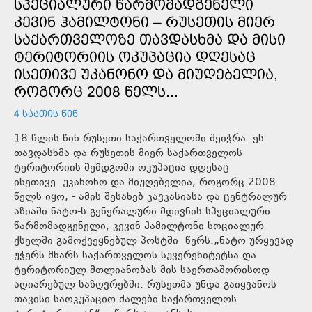
ᲡᲞᲔᲪᲘᲐᲚᲣᲠᲘ ᲬᲐᲠᲛᲝᲛᲐᲓᲒᲔᲜᲔᲚᲘ
ᲙᲔᲕᲘᲜ ᲰᲐᲛᲘᲚᲢᲝᲜᲘ – ᲠᲣᲡᲔᲗᲘᲡ ᲛᲘᲔᲠ
ᲡᲐᲥᲐᲠᲗᲕᲔᲚᲝᲖᲔ ᲗᲐᲕᲓᲐᲡᲮᲛᲐ ᲓᲐ ᲛᲘᲡᲘ
ᲢᲔᲠᲘᲢᲝᲠᲘᲘᲡ ᲝᲙᲣᲞᲐᲪᲘᲐ ᲓᲦᲔᲡᲐᲪ
ᲘᲡᲔᲗᲘᲕᲔ ᲣᲙᲐᲜᲝᲜᲝ ᲓᲐ ᲛᲘᲣᲦᲔᲑᲔᲚᲘᲐ,
ᲠᲝᲒᲝᲠᲪ 2008 ᲬᲔᲚᲡ...
4 ᲡᲐᲐᲗᲘᲡ ᲬᲘᲜ
18 წლის წინ რუსეთი საქართველოში შეიჭრა. ეს
თავდასხმა და რუსეთის მიერ საქართველოს
ტერიტორიის შემდგომი ოკუპაცია დღესაც
ისეთივე უკანონო და მიუღებელია, როგორც 2008
წელს იყო, - ამის შესახებ კავკასიასა და ცენტრალურ
აზიაში ნატო-ს გენერალური მდივნის სპეციალური
წარმომადგენელი, კევინ ჰამილტონი სოციალურ
ქსელში გამოქვეყნებულ პოსტში წერს.„ნატო ურყევად
უჭერს მხარს საქართველოს სუვერენიტეტსა და
ტერიტორიულ მთლიანობას მის საერთაშორისოდ
აღიარებულ საზღვრებში. რუსეთმა უნდა გაიყვანოს
თავისი საოკუპაციო ძალები საქართველოს