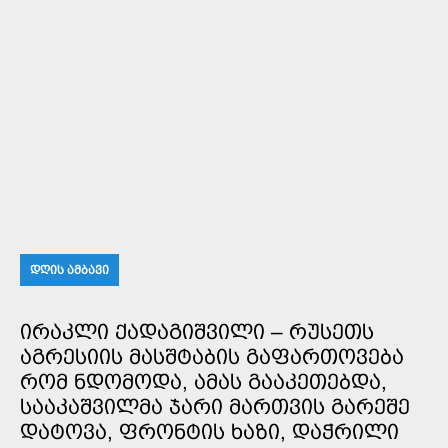
ᲓᲦᲘᲡ ᲐᲛᲑᲐᲕᲘ
ᲘᲠᲐᲙᲚᲘ ᲥᲐᲓᲐᲒᲘᲨᲕᲘᲚᲘ – ᲠᲣᲡᲔᲗᲡ
ᲐᲒᲠᲔᲡᲘᲘᲡ ᲛᲐᲡᲨᲢᲐᲑᲘᲡ ᲒᲐᲤᲐᲠᲗᲝᲕᲔᲑᲐ
ᲠᲝᲛ ᲜᲓᲝᲛᲝᲓᲐ, ᲐᲛᲐᲡ ᲒᲐᲐᲙᲔᲗᲔᲑᲓᲐ,
ᲡᲐᲐᲙᲐᲨᲕᲘᲚᲛᲐ ᲯᲐᲠᲘ ᲛᲐᲠᲗᲕᲘᲡ ᲒᲐᲠᲔᲨᲔ
ᲓᲐᲢᲝᲕᲐ, ᲤᲠᲝᲜᲢᲘᲡ ᲮᲐᲖᲘ, ᲓᲐᲭᲠᲘᲚᲘ