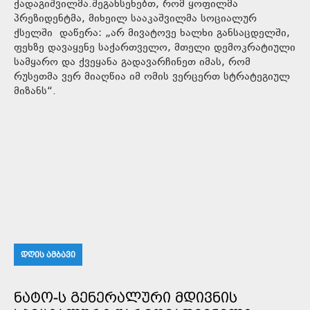
ქადაგიშვილმა.შეგახსენებთ, რომ ყოფილმა
პრეზიდენტმა, მიხეილ სააკაშვილმა სოციალურ
ქსელში დაწერა: „არ მივატოვე ხალხი განსაცდელში,
ფეხზე დავაყენე საქართველო, მთელი დემოკრატიული
სამყარო და ქვეყანა გადავარჩინეთ იმას, რომ
რუსეთმა ვერ მიაღწია იმ ომის ვერცერთ სტრატეგიულ
მიზანს“.
ᲓᲦᲘᲡ ᲐᲛᲑᲐᲕᲘ
ᲜᲐᲢᲝ-Ს ᲒᲔᲜᲔᲠᲐᲚᲣᲠᲘ ᲛᲓᲘᲕᲜᲘᲡ