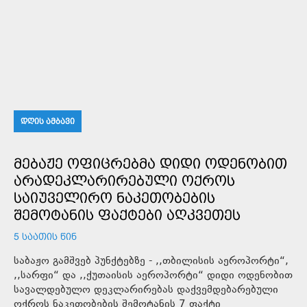
ᲓᲦᲘᲡ ᲐᲛᲑᲐᲕᲘ
ᲛᲔᲑᲐᲟᲔ ᲝᲤᲘᲪᲠᲔᲑᲛᲐ ᲓᲘᲓᲘ ᲝᲓᲔᲜᲝᲑᲘᲗ
ᲐᲠᲐᲓᲔᲙᲚᲐᲠᲘᲠᲔᲑᲣᲚᲘ ᲝᲥᲠᲝᲡ
ᲡᲐᲘᲣᲕᲔᲚᲘᲠᲝ ᲜᲐᲙᲔᲗᲝᲑᲔᲑᲘᲡ
ᲨᲔᲛᲝᲢᲐᲜᲘᲡ ᲤᲐᲥᲢᲔᲑᲘ ᲐᲦᲙᲕᲔᲗᲔᲡ
5 ᲡᲐᲐᲗᲘᲡ ᲬᲘᲜ
საბაჟო გამშვებ პუნქტებზე - ,,თბილისის აეროპორტი“,
,,სარფი“ და ,,ქუთაისის აეროპორტი“ დიდი ოდენობით
სავალდებულო დეკლარირებას დაქვემდებარებული
ოქროს ნაკეთობების შემოტანის 7 ფაქტი