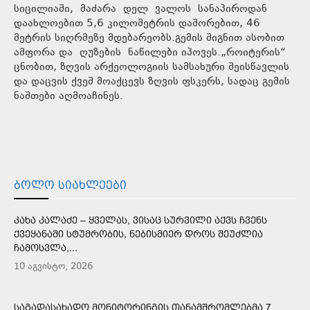
სიცილიაში, მაძარა დელ ვალოს სანაპიროდან
დაახლოებით 5,6 კილომეტრის დაშორებით, 46
მეტრის სიღრმეზე მდებარეობს.გემის შიგნით ასობით
ამფორა და ღუზების ნაწილები იპოვეს.„როიტერის“
ცნობით, ზღვის არქეოლოგიის სამსახური შეისწავლის
და დაცვის ქვეშ მოაქცევს ზღვის ფსკერს, სადაც გემის
ნაშთები აღმოაჩინეს.
ᲑᲝᲚᲝ ᲡᲘᲐᲮᲚᲔᲔᲑᲘ
ᲙᲐᲮᲐ ᲙᲐᲚᲐᲫᲔ – ᲧᲕᲔᲚᲐᲡ, ᲕᲘᲡᲐᲪ ᲡᲣᲠᲕᲘᲚᲘ ᲐᲥᲕᲡ ᲩᲕᲔᲜᲡ
ᲥᲕᲔᲧᲐᲜᲐᲨᲘ ᲡᲢᲣᲛᲠᲝᲑᲘᲡ, ᲜᲔᲑᲘᲡᲛᲘᲔᲠ ᲓᲠᲝᲡ ᲨᲔᲣᲫᲚᲘᲐ
ᲩᲐᲛᲝᲡᲕᲚᲐ,...
10 აგვისტო, 2026
ᲡᲐᲒᲐᲓᲐᲡᲐᲮᲐᲓᲝ ᲛᲝᲜᲘᲢᲝᲠᲘᲜᲒᲘᲡ ᲗᲐᲜᲐᲛᲨᲠᲝᲛᲚᲔᲑᲛᲐ 7