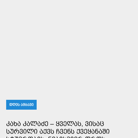
ᲓᲦᲘᲡ ᲐᲛᲑᲐᲕᲘ
ᲙᲐᲮᲐ ᲙᲐᲚᲐᲫᲔ – ᲧᲕᲔᲚᲐᲡ, ᲕᲘᲡᲐᲪ
ᲡᲣᲠᲕᲘᲚᲘ ᲐᲥᲕᲡ ᲩᲕᲔᲜᲡ ᲥᲕᲔᲧᲐᲜᲐᲨᲘ