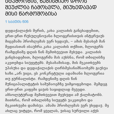
ᲡᲢᲣᲛᲠᲝᲑᲘᲡ, ᲜᲔᲑᲘᲡᲛᲘᲔᲠ ᲓᲠᲝᲡ
ᲨᲔᲣᲫᲚᲘᲐ ᲩᲐᲛᲝᲡᲕᲚᲐ, ᲛᲘᲣᲮᲔᲓᲐᲕᲐᲓ
ᲛᲘᲡᲘ ᲬᲐᲠᲛᲝᲨᲝᲑᲘᲡᲐ
1 ᲡᲐᲐᲗᲘᲡ ᲬᲘᲜ
დედაქალაქის მერის, კახა კალაძის განცხადებით,
ერთ-ერთ რუსულენოვანი ბლოგერისთვის ინტერვიუს
მიცემაში პრობლემას ვერ ხედავს, – ამის შესახებ მან
მედიასთან ისაუბრა.კახა კალაძის თქმით, ბლოგერს
რამდენიმე დღის წინ შემთხვევით შეხვდა. კალაძის
განცხადებით, ბლოგერმა მას აუხსნა, რომ თბილისზე
აკეთებდა სიუჟეტებს. შესაბამისად, მის შეკითხვებს
უპასუხა და დედაქალაქის ღირსშესანიშნაობებს გაუსვა
ხაზი.„არ ვიცი, ეს კონკრეტული ადამიანი ბლოგერია
თუ ჟურნალისტი. რამდენიმე დღის წინ
მუნიციპალიტეტის სამუშაოებზე ვიმყოფებოდი. შემდეგ
ერთ-ერთ კაფეში ყავის საყიდლად შევედი.
აბსოლუტურად შემთხვევით შევხვდი ამ ქალბატონს.
მითხრა, რომ თბილისზე სიუჟეტს ვაკეთებო და
შეკითხვები დამისვა. ამაში პრობლემას ვერ ვხედავ. მე
ახლაც ვიტყვი, რომ ყველას, ვისაც სურვილი აქვს