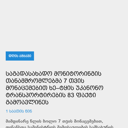
ᲓᲦᲘᲡ ᲐᲛᲑᲐᲕᲘ
ᲡᲐᲒᲐᲓᲐᲡᲐᲮᲐᲓᲝ ᲛᲝᲜᲘᲢᲝᲠᲘᲜᲒᲘᲡ
ᲗᲐᲜᲐᲛᲨᲠᲝᲛᲚᲔᲑᲛᲐ 7 ᲗᲕᲘᲡ
ᲛᲝᲜᲐᲪᲔᲛᲔᲑᲘᲗ ᲮᲔ–ᲢᲧᲘᲡ ᲣᲙᲐᲜᲝᲜᲝ
ᲢᲠᲐᲜᲡᲞᲝᲠᲢᲘᲠᲔᲑᲘᲡ 83 ᲤᲐᲥᲢᲘ
ᲒᲐᲛᲝᲐᲕᲚᲘᲜᲔᲡ
1 ᲡᲐᲐᲗᲘᲡ ᲬᲘᲜ
მიმდინარე წლის ბოლო 7 თვის მონაცემებით,
ფინანსთა სამინისტროს შემოსავლების სამსახურის