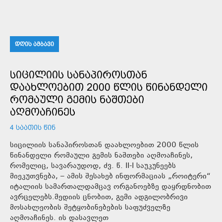
ᲓᲦᲘᲡ ᲐᲛᲑᲐᲕᲘ
ᲡᲘᲪᲘᲚᲘᲘᲡ ᲡᲐᲜᲐᲞᲘᲠᲝᲡᲗᲐᲜ
ᲓᲐᲐᲮᲚᲝᲔᲑᲘᲗ 2000 ᲬᲚᲘᲡ ᲬᲘᲜᲐᲜᲓᲔᲚᲘ
ᲠᲝᲛᲐᲣᲚᲘ ᲒᲔᲛᲘᲡ ᲜᲐᲨᲗᲔᲑᲘ
ᲐᲦᲛᲝᲐᲩᲘᲜᲔᲡ
4 ᲡᲐᲐᲗᲘᲡ ᲬᲘᲜ
სიცილიის სანაპიროსთან დაახლოებით 2000 წლის
წინანდელი რომაული გემის ნაშთები აღმოაჩინეს,
რომელიც, სავარაუდოდ, ძვ. წ. II-I საუკუნეებს
მიეკუთვნება, – ამის შესახებ ინფორმაციას „როიტერი“
იტალიის სამართალდამცავ ორგანოებზე დაყრდნობით
ავრცელებს.მედიის ცნობით, გემი ადგილობრივი
მოსახლეობის შეტყობინებების საფუძველზე
აღმოაჩინეს. ის დასავლეთ