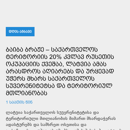
ᲓᲦᲘᲡ ᲐᲛᲑᲐᲕᲘ
ᲑᲐᲘᲑᲐ ᲑᲠᲐᲟᲔ – ᲡᲐᲥᲐᲠᲗᲕᲔᲚᲝᲡ
ᲢᲔᲠᲘᲢᲝᲠᲘᲘᲡ 20% ᲙᲕᲚᲐᲕ ᲠᲣᲡᲔᲗᲘᲡ
ᲝᲙᲣᲞᲐᲪᲘᲘᲡ ᲥᲕᲔᲨᲐᲐ, ᲚᲐᲢᲕᲘᲐ ᲐᲛᲐᲡ
ᲐᲠᲐᲡᲓᲠᲝᲡ ᲐᲦᲘᲐᲠᲔᲑᲡ ᲓᲐ ᲣᲠᲧᲔᲕᲐᲓ
ᲣᲭᲔᲠᲡ ᲛᲮᲐᲠᲡ ᲡᲐᲥᲐᲠᲗᲕᲔᲚᲝᲡ
ᲡᲣᲕᲔᲠᲔᲜᲘᲢᲔᲢᲡᲐ ᲓᲐ ᲢᲔᲠᲘᲢᲝᲠᲘᲣᲚ
ᲛᲗᲚᲘᲐᲜᲝᲑᲐᲡ
1 ᲡᲐᲐᲗᲘᲡ ᲬᲘᲜ
ლატვია საქართველოს სუვერენიტეტისა და
ტერიტორიული მთლიანობის მიმართ მხარდაჭერას
ადასტურებს და სამხრეთ ოსეთისა და