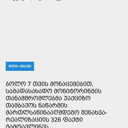
ᲓᲦᲘᲡ ᲐᲛᲑᲐᲕᲘ
ᲑᲝᲚᲝ 7 ᲗᲕᲘᲡ ᲛᲝᲜᲐᲪᲔᲛᲔᲑᲘᲗ,
ᲡᲐᲒᲐᲓᲐᲡᲐᲮᲐᲓᲝ ᲛᲝᲜᲘᲢᲝᲠᲘᲜᲒᲘᲡ
ᲗᲐᲜᲐᲛᲨᲠᲝᲛᲚᲔᲑᲛᲐ ᲣᲐᲥᲪᲘᲖᲝ
ᲗᲐᲛᲑᲐᲥᲝᲡ ᲜᲐᲬᲐᲠᲛᲘᲡ
ᲛᲐᲠᲗᲚᲡᲐᲬᲘᲜᲐᲐᲦᲛᲓᲔᲒᲝ ᲨᲔᲜᲐᲮᲕᲐ-
ᲠᲔᲐᲚᲘᲖᲐᲪᲘᲘᲡ 326 ᲤᲐᲥᲢᲘ
ᲒᲐᲛᲝᲐᲕᲚᲘᲜᲔᲡ