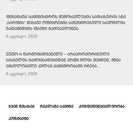
ᲤᲘᲜᲐᲜᲡᲗᲐ ᲡᲐᲛᲘᲜᲘᲡᲢᲠᲝᲡ ᲨᲔᲛᲝᲡᲐᲕᲚᲔᲑᲘᲡ ᲡᲐᲛᲡᲐᲮᲣᲠᲘᲡ ᲡᲒᲞ
„ᲡᲐᲠᲤᲘᲡ“ ᲛᲔᲑᲐᲟᲔ ᲝᲤᲘᲪᲠᲔᲑᲛᲐ ᲡᲐᲜᲥᲪᲘᲠᲔᲑᲣᲚᲘ ᲡᲐᲥᲝᲜᲚᲘᲡ
ᲒᲐᲓᲐᲖᲘᲓᲕᲘᲡ ᲤᲐᲥᲢᲘ ᲒᲐᲛᲝᲐᲕᲚᲘᲜᲔᲡ
6 აგვისტო, 2026
ᲔᲣᲗᲝ-Ს ᲬᲐᲠᲛᲝᲛᲐᲓᲒᲔᲜᲔᲚᲘ – ᲐᲠᲐᲞᲠᲝᲞᲝᲠᲪᲘᲣᲚᲘ
ᲡᲐᲡᲯᲔᲚᲘᲡ ᲒᲐᲛᲝᲪᲮᲐᲓᲔᲑᲘᲓᲐᲜ ᲔᲠᲗᲘ ᲬᲚᲘᲡ ᲨᲔᲛᲓᲔᲒ, ᲛᲖᲘᲐ
ᲐᲛᲐᲦᲚᲝᲑᲔᲚᲘ ᲙᲕᲚᲐᲕ ᲞᲐᲢᲘᲛᲠᲝᲑᲐᲨᲘ ᲠᲩᲔᲑᲐ...
6 აგვისტო, 2026
ᲩᲕᲔᲜ ᲨᲔᲡᲐᲮᲔᲑ
ᲠᲔᲙᲚᲐᲛᲐ ᲡᲐᲘᲢᲖᲔ
ᲙᲝᲜᲤᲘᲓᲔᲜᲪᲘᲐᲚᲣᲠᲝᲑᲐ
ᲙᲝᲜᲢᲐᲥᲢᲘ