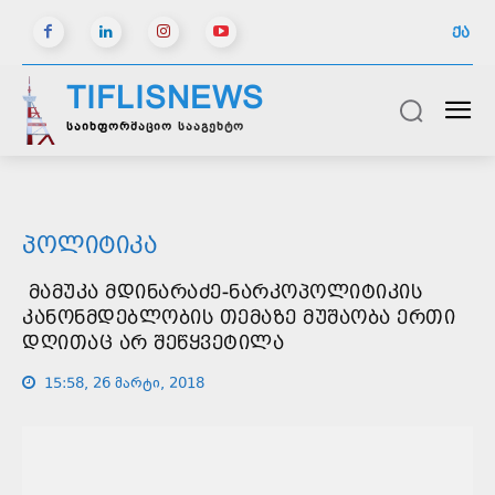
ᲥᲐ
TIFLISNEWS
საინფორმაციო სააგენტო
ᲞᲝᲚᲘᲢᲘᲙᲐ
ᲛᲐᲛᲣᲙᲐ ᲛᲓᲘᲜᲐᲠᲐᲫᲔ-ᲜᲐᲠᲙᲝᲞᲝᲚᲘᲢᲘᲙᲘᲡ
ᲙᲐᲜᲝᲜᲛᲓᲔᲑᲚᲝᲑᲘᲡ ᲗᲔᲛᲐᲖᲔ ᲛᲣᲨᲐᲝᲑᲐ ᲔᲠᲗᲘ
ᲓᲦᲘᲗᲐᲪ ᲐᲠ ᲨᲔᲬᲧᲕᲔᲢᲘᲚᲐ
15:58, 26 მარტი, 2018