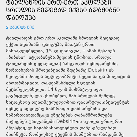
ᲢᲐᲘᲚᲐᲜᲓᲘᲡ ᲔᲠᲗ-ᲔᲠᲗ ᲡᲙᲝᲚᲐᲨᲘ
ᲡᲠᲝᲚᲘᲡ ᲨᲔᲓᲔᲒᲐᲓ ᲔᲥᲕᲡᲘ ᲐᲓᲐᲛᲘᲐᲜᲘ
ᲓᲐᲘᲦᲣᲞᲐ
2 ᲡᲐᲐᲗᲘᲡ ᲬᲘᲜ
ტაილანდის ერთ-ერთ სკოლაში სროლის შედეგად
ექვსი ადამიანი დაიღუპა, მათგან ერთი
მასწავლებელია, 15 კი დაშავდა, – ამის შესახებ
„ბიბისი“ იტყობინება.მედიის ცნობით, სროლა
ტაილანდის დედაქალაქ ბანგკოკის შემოგარენში,
ნონთაბურის პროვინციაში მდებარე Debsirin-ის
სკოლაში მოხდა.ადგილობრივი მედიისა და პოლიციის
ინფორმაციით, თავდამსხმელი სკოლის
მეცხრეკლასელი, 14 წლის მოსწავლე იყო.
გავრცელებული ცნობებით, მან სროლის შემდეგ
სიცოცხლე თვითმკვლელობით დაასრულა.ინციდენტის
შემდეგ ადგილზე სასწრაფო დახმარებისა და
სამართალდამცავი უწყებების თანამშრომლები
მივიდნენ.ტაილანდში Debsirin-ის სკოლა ერთ-ერთ
პრესტიჟულ საგანმანათლებლო დაწესებულებად
მიიჩნევა, რომელსაც ქვეყნის მასშტაბით რამდენიმე