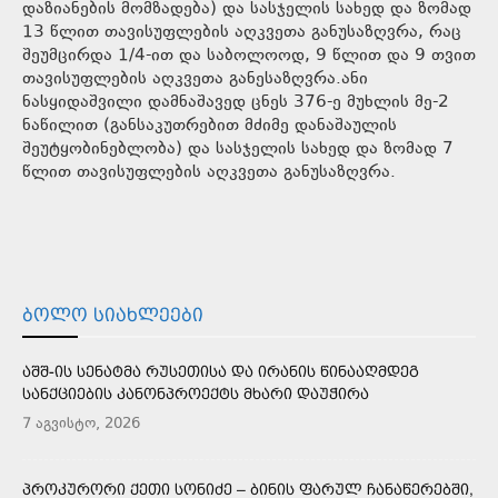
დაზიანების მომზადება) და სასჯელის სახედ და ზომად
13 წლით თავისუფლების აღკვეთა განუსაზღვრა, რაც
შეუმცირდა 1/4-ით და საბოლოოდ, 9 წლით და 9 თვით
თავისუფლების აღკვეთა განესაზღვრა.ანი
ნასყიდაშვილი დამნაშავედ ცნეს 376-ე მუხლის მე-2
ნაწილით (განსაკუთრებით მძიმე დანაშაულის
შეუტყობინებლობა) და სასჯელის სახედ და ზომად 7
წლით თავისუფლების აღკვეთა განუსაზღვრა.
ᲑᲝᲚᲝ ᲡᲘᲐᲮᲚᲔᲔᲑᲘ
ᲐᲨᲨ-ᲘᲡ ᲡᲔᲜᲐᲢᲛᲐ ᲠᲣᲡᲔᲗᲘᲡᲐ ᲓᲐ ᲘᲠᲐᲜᲘᲡ ᲬᲘᲜᲐᲐᲦᲛᲓᲔᲒ
ᲡᲐᲜᲥᲪᲘᲔᲑᲘᲡ ᲙᲐᲜᲝᲜᲞᲠᲝᲔᲥᲢᲡ ᲛᲮᲐᲠᲘ ᲓᲐᲣᲭᲘᲠᲐ
7 აგვისტო, 2026
ᲞᲠᲝᲙᲣᲠᲝᲠᲘ ᲥᲔᲗᲘ ᲡᲝᲜᲘᲫᲔ – ᲑᲘᲜᲘᲡ ᲤᲐᲠᲣᲚ ᲩᲐᲜᲐᲬᲔᲠᲔᲑᲨᲘ,