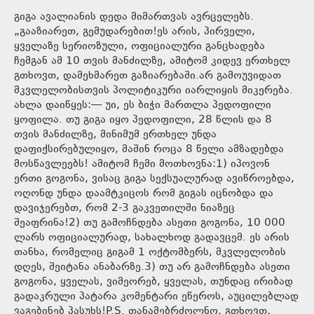
გიგა ავალიანის დედა მიმართვას ავრცელებს.
„გააზიარეთ, გემუდარებით!ეს არის, პირველი,
ყველაზე სერიოზული, ოფიციალური განცხადება
ჩემგან ამ 10 თვის მანძილზე, ამიტომ კიდევ ერთხელ
გთხოვთ, დამეხმარეთ გაზიარებაში.არ გამოუვიდათ
მკვლელობისთვის პოლიტიკური იარლიყის მიკერება.
ახლა დაიწყეს:— უი, ეს ბიჭი მართლა პედოფილი
ყოფილა. თუ გიგა იყო პედოფილი, 28 წლის და 8
თვის მანძილზე, მინიმუმ ერთხელ უნდა
დაფიქსირებულიყო, მაშინ როცა 8 წელი ამზადებდა
მოსწავლეებს! ამიტომ ჩემი მოთხოვნა:1) იპოვონ
ერთი გოგონა, ვისაც გიგა სექსუალურად ავიწროებდა,
ოღონდ უნდა დაამტკიცოს რომ გიგას იცნობდა და
დავიჯერებთ, რომ 2-3 გაკვეთილში ნიაზეც
შეაფრინა!2) თუ გამოჩნდება ასეთი გოგონა, 10 000
ლარს ოფიციალურად, სახალხოდ გადავცემ. ეს არის
თანხა, რომელიც გიგამ 1 ოქტომბერს, მკვლელობის
დღეს, შეიტანა ანაბარზე.3) თუ არ გამოჩნდება ასეთი
გოგონა, ყველას, ვიმეორებ, ყველას, თუნდაც ირიბად
გადაკრული პატარა კომენტარი ეწეროს, აუცილებლად
ვაგებინებ პასუხს!P.S. თანამებრძოლნო, გთხოვთ,