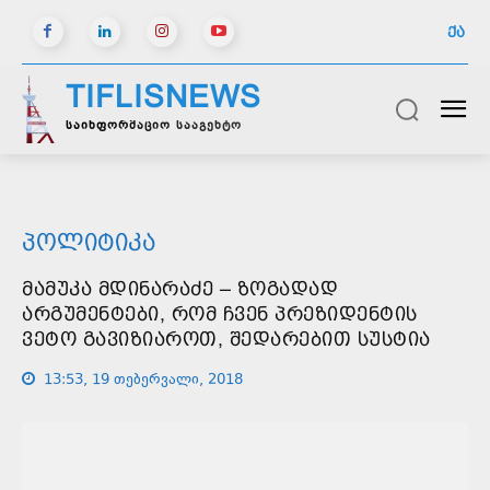
ᲥᲐ
TIFLISNEWS
საინფორმაციო სააგენტო
ᲞᲝᲚᲘᲢᲘᲙᲐ
ᲛᲐᲛᲣᲙᲐ ᲛᲓᲘᲜᲐᲠᲐᲫᲔ – ᲖᲝᲒᲐᲓᲐᲓ
ᲐᲠᲒᲣᲛᲔᲜᲢᲔᲑᲘ, ᲠᲝᲛ ᲩᲕᲔᲜ ᲞᲠᲔᲖᲘᲓᲔᲜᲢᲘᲡ
ᲕᲔᲢᲝ ᲒᲐᲕᲘᲖᲘᲐᲠᲝᲗ, ᲨᲔᲓᲐᲠᲔᲑᲘᲗ ᲡᲣᲡᲢᲘᲐ
13:53, 19 თებერვალი, 2018