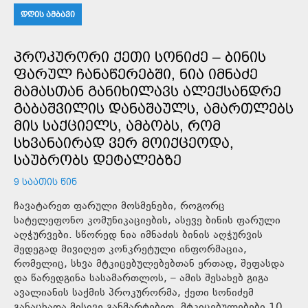
ᲓᲦᲘᲡ ᲐᲛᲑᲐᲕᲘ
ᲞᲠᲝᲙᲣᲠᲝᲠᲘ ᲥᲔᲗᲘ ᲡᲝᲜᲘᲫᲔ – ᲑᲘᲜᲘᲡ
ᲤᲐᲠᲣᲚ ᲩᲐᲜᲐᲬᲔᲠᲔᲑᲨᲘ, ᲜᲘᲐ ᲘᲛᲜᲐᲫᲔ
ᲛᲐᲛᲐᲡᲗᲐᲜ ᲒᲐᲜᲘᲮᲘᲚᲐᲕᲡ ᲐᲚᲔᲥᲡᲐᲜᲓᲠᲔ
ᲒᲐᲑᲐᲨᲕᲘᲚᲘᲡ ᲓᲐᲜᲐᲨᲐᲣᲚᲡ, ᲐᲛᲐᲠᲗᲚᲔᲑᲡ
ᲛᲘᲡ ᲡᲐᲥᲪᲘᲔᲚᲡ, ᲐᲛᲑᲝᲑᲡ, ᲠᲝᲛ
ᲡᲮᲕᲐᲜᲐᲘᲠᲐᲓ ᲕᲔᲠ ᲛᲝᲘᲥᲪᲔᲝᲓᲐ,
ᲡᲐᲣᲑᲠᲝᲑᲡ ᲓᲔᲢᲐᲚᲔᲑᲖᲔ
9 ᲡᲐᲐᲗᲘᲡ ᲬᲘᲜ
ჩავატარეთ ფარული მოსმენები, როგორც
სატელეფონო კომუნიკაციების, ასევე ბინის ფარული
აღჭურვები. სწორედ ნია იმნაძის ბინის აღჭურვის
შედეგად მივიღეთ კონკრეტული ინფორმაცია,
რომელიც, სხვა მტკიცებულებებთან ერთად, შეფასდა
და წარედგინა სასამართლოს, – ამის შესახებ გიგა
ავალიანის საქმის პროკურორმა, ქეთი სონიძემ
განაცხადა.მისივე განმარტებით, მტკიცებულებები 10