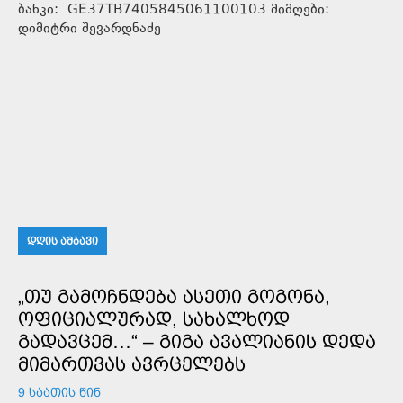
ბანკი: GE37TB7405845061100103 მიმღები:
დიმიტრი შევარდნაძე
ᲓᲦᲘᲡ ᲐᲛᲑᲐᲕᲘ
„ᲗᲣ ᲒᲐᲛᲝᲩᲜᲓᲔᲑᲐ ᲐᲡᲔᲗᲘ ᲒᲝᲒᲝᲜᲐ,
ᲝᲤᲘᲪᲘᲐᲚᲣᲠᲐᲓ, ᲡᲐᲮᲐᲚᲮᲝᲓ
ᲒᲐᲓᲐᲕᲪᲔᲛ…“ – ᲒᲘᲒᲐ ᲐᲕᲐᲚᲘᲐᲜᲘᲡ ᲓᲔᲓᲐ
ᲛᲘᲛᲐᲠᲗᲕᲐᲡ ᲐᲕᲠᲪᲔᲚᲔᲑᲡ
9 ᲡᲐᲐᲗᲘᲡ ᲬᲘᲜ