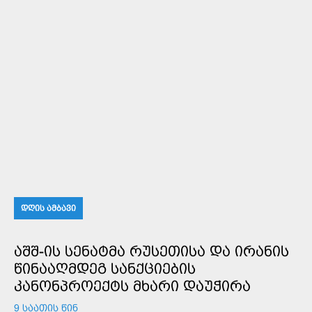
ᲓᲦᲘᲡ ᲐᲛᲑᲐᲕᲘ
ᲐᲨᲨ-ᲘᲡ ᲡᲔᲜᲐᲢᲛᲐ ᲠᲣᲡᲔᲗᲘᲡᲐ ᲓᲐ ᲘᲠᲐᲜᲘᲡ
ᲬᲘᲜᲐᲐᲦᲛᲓᲔᲒ ᲡᲐᲜᲥᲪᲘᲔᲑᲘᲡ
ᲙᲐᲜᲝᲜᲞᲠᲝᲔᲥᲢᲡ ᲛᲮᲐᲠᲘ ᲓᲐᲣᲭᲘᲠᲐ
9 ᲡᲐᲐᲗᲘᲡ ᲬᲘᲜ