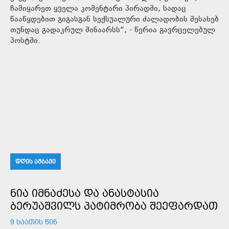
ჩამიყარეთ ყველა კომენტარი პირადში, სადაც
წააწყდებით გიგასგან სექსუალური ძალადობის შესახებ
თუნდაც გადაკრულ შინაარსს“, - წერია გავრცელებულ
პოსტში.
ᲓᲦᲘᲡ ᲐᲛᲑᲐᲕᲘ
ᲜᲘᲐ ᲘᲛᲜᲐᲫᲔᲡᲐ ᲓᲐ ᲐᲜᲐᲡᲢᲐᲡᲘᲐ
ᲑᲔᲠᲣᲐᲨᲕᲘᲚᲡ ᲞᲐᲢᲘᲛᲠᲝᲑᲐ ᲨᲔᲔᲤᲐᲠᲓᲐᲗ
9 ᲡᲐᲐᲗᲘᲡ ᲬᲘᲜ