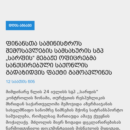
ᲓᲦᲘᲡ ᲐᲛᲑᲐᲕᲘ
ᲤᲘᲜᲐᲜᲡᲗᲐ ᲡᲐᲛᲘᲜᲘᲡᲢᲠᲝᲡ
ᲨᲔᲛᲝᲡᲐᲕᲚᲔᲑᲘᲡ ᲡᲐᲛᲡᲐᲮᲣᲠᲘᲡ ᲡᲒᲞ
„ᲡᲐᲠᲤᲘᲡ“ ᲛᲔᲑᲐᲟᲔ ᲝᲤᲘᲪᲠᲔᲑᲛᲐ
ᲡᲐᲜᲥᲪᲘᲠᲔᲑᲣᲚᲘ ᲡᲐᲥᲝᲜᲚᲘᲡ
ᲒᲐᲓᲐᲖᲘᲓᲕᲘᲡ ᲤᲐᲥᲢᲘ ᲒᲐᲛᲝᲐᲕᲚᲘᲜᲔᲡ
12 ᲡᲐᲐᲗᲘᲡ ᲬᲘᲜ
მიმდინარე წლის 24 ივლისს სგპ ,,სარფის"
კონტროლის ზონაში, თურქეთის რესპუბლიკის
მხრიდან საქართველოში შემოვიდა აზერბაიჯანის
სახელმწიფო სანომრე ნიშნების მქონე სატრანსპორტო
საშუალება, რომელსაც მართავდა ამავე ქვეყნის
მოქალაქე. მძღოლის მიერ ზოგადი დეკლარირებისას
წარმოდგენილი დოკუმენტაციის შესწავლის შედეგად,