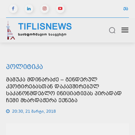
ᲥᲐ
TIFLISNEWS
საინფორმაციო სააგენტო
ᲞᲝᲚᲘᲢᲘᲙᲐ
ᲛᲐᲛᲣᲙᲐ ᲛᲓᲘᲜᲐᲠᲐᲫᲔ – ᲒᲔᲜᲓᲔᲠᲣᲚ
ᲙᲕᲝᲢᲘᲠᲔᲑᲐᲡᲗᲐᲜ ᲓᲐᲙᲐᲕᲨᲘᲠᲔᲑᲣᲚ
ᲡᲐᲙᲐᲜᲝᲜᲛᲓᲔᲑᲚᲝ ᲘᲜᲘᲪᲘᲐᲢᲘᲕᲐᲡ ᲞᲘᲠᲐᲓᲐᲓ
ᲩᲔᲛᲘ ᲛᲮᲐᲠᲓᲐᲭᲔᲠᲐ ᲔᲥᲜᲔᲑᲐ
20:30, 21 მარტი, 2018