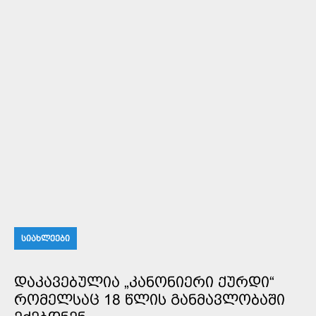
ᲡᲘᲐᲮᲚᲔᲔᲑᲘ
ᲓᲐᲙᲐᲕᲔᲑᲣᲚᲘᲐ „ᲙᲐᲜᲝᲜᲘᲔᲠᲘ ᲥᲣᲠᲓᲘ“
ᲠᲝᲛᲔᲚᲡᲐᲪ 18 ᲬᲚᲘᲡ ᲒᲐᲜᲛᲐᲕᲚᲝᲑᲐᲨᲘ