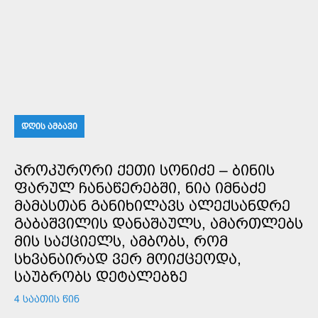
ᲓᲦᲘᲡ ᲐᲛᲑᲐᲕᲘ
ᲞᲠᲝᲙᲣᲠᲝᲠᲘ ᲥᲔᲗᲘ ᲡᲝᲜᲘᲫᲔ – ᲑᲘᲜᲘᲡ
ᲤᲐᲠᲣᲚ ᲩᲐᲜᲐᲬᲔᲠᲔᲑᲨᲘ, ᲜᲘᲐ ᲘᲛᲜᲐᲫᲔ
ᲛᲐᲛᲐᲡᲗᲐᲜ ᲒᲐᲜᲘᲮᲘᲚᲐᲕᲡ ᲐᲚᲔᲥᲡᲐᲜᲓᲠᲔ
ᲒᲐᲑᲐᲨᲕᲘᲚᲘᲡ ᲓᲐᲜᲐᲨᲐᲣᲚᲡ, ᲐᲛᲐᲠᲗᲚᲔᲑᲡ
ᲛᲘᲡ ᲡᲐᲥᲪᲘᲔᲚᲡ, ᲐᲛᲑᲝᲑᲡ, ᲠᲝᲛ
ᲡᲮᲕᲐᲜᲐᲘᲠᲐᲓ ᲕᲔᲠ ᲛᲝᲘᲥᲪᲔᲝᲓᲐ,
ᲡᲐᲣᲑᲠᲝᲑᲡ ᲓᲔᲢᲐᲚᲔᲑᲖᲔ
4 ᲡᲐᲐᲗᲘᲡ ᲬᲘᲜ