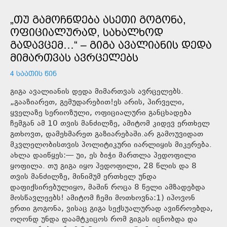
„ᲗᲣ ᲒᲐᲛᲝᲩᲜᲓᲔᲑᲐ ᲐᲡᲔᲗᲘ ᲒᲝᲒᲝᲜᲐ,
ᲝᲤᲘᲪᲘᲐᲚᲣᲠᲐᲓ, ᲡᲐᲮᲐᲚᲮᲝᲓ
ᲒᲐᲓᲐᲕᲪᲔᲛ…“ – ᲒᲘᲒᲐ ᲐᲕᲐᲚᲘᲐᲜᲘᲡ ᲓᲔᲓᲐ
ᲛᲘᲛᲐᲠᲗᲕᲐᲡ ᲐᲕᲠᲪᲔᲚᲔᲑᲡ
4 ᲡᲐᲐᲗᲘᲡ ᲬᲘᲜ
გიგა ავალიანის დედა მიმართვას ავრცელებს.
„გააზიარეთ, გემუდარებით!ეს არის, პირველი,
ყველაზე სერიოზული, ოფიციალური განცხადება
ჩემგან ამ 10 თვის მანძილზე, ამიტომ კიდევ ერთხელ
გთხოვთ, დამეხმარეთ გაზიარებაში.არ გამოუვიდათ
მკვლელობისთვის პოლიტიკური იარლიყის მიკერება.
ახლა დაიწყეს:— უი, ეს ბიჭი მართლა პედოფილი
ყოფილა. თუ გიგა იყო პედოფილი, 28 წლის და 8
თვის მანძილზე, მინიმუმ ერთხელ უნდა
დაფიქსირებულიყო, მაშინ როცა 8 წელი ამზადებდა
მოსწავლეებს! ამიტომ ჩემი მოთხოვნა:1) იპოვონ
ერთი გოგონა, ვისაც გიგა სექსუალურად ავიწროებდა,
ოღონდ უნდა დაამტკიცოს რომ გიგას იცნობდა და