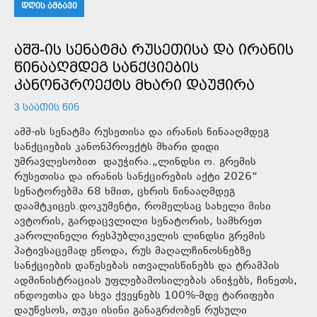
ᲓᲦᲘᲡ ᲐᲛᲑᲐᲕᲘ
ᲐᲨᲨ-ᲘᲡ ᲡᲔᲜᲐᲢᲛᲐ ᲠᲣᲡᲔᲗᲘᲡᲐ ᲓᲐ ᲘᲠᲐᲜᲘᲡ
ᲬᲘᲜᲐᲐᲦᲛᲓᲔᲒ ᲡᲐᲜᲥᲪᲘᲔᲑᲘᲡ
ᲙᲐᲜᲝᲜᲞᲠᲝᲔᲥᲢᲡ ᲛᲮᲐᲠᲘ ᲓᲐᲣᲭᲘᲠᲐ
3 ᲡᲐᲐᲗᲘᲡ ᲬᲘᲜ
აშშ-ის სენატმა რუსეთისა და ირანის წინააღმდეგ
სანქციების კანონპროექტს მხარი დიდი
უმრავლესობით დაუჭირა.„ლინდსი ო. გრემის
რუსეთისა და ირანის სანქცირების აქტი 2026“
სენატორებმა 68 ხმით, ცხრის წინააღმდეგ
დაამტკიცეს.დოკუმენტი, რომელსაც სახელი მისი
ავტორის, გარდაცვლილი სენატორის, სამხრეთ
კაროლინელი რესპუბლიკელის ლინდსი გრემის
პატივსაცემად ეწოდა, რუს მაღალჩინოსნებზე
სანქციების დაწესებას ითვალისწინებს და ტრამპის
ადმინისტრაციას უფლებამოსილებას ანიჭებს, ჩინეთს,
ინდოეთსა და სხვა ქვეყნებს 100%-მდე ტარიფები
დაუწესოს, თუკი ისინი განაგრძობენ რუსული