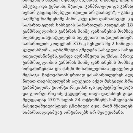
წაიყვანეს მაგაზე ჰქონდა საუბარი. მეორეც, ჩემი შვილი მიატოვეს! მიაგდეს, რომ მომკვდარიყო! ჩემი უდანაშაულო,
სპეტაკი და გენიოსი შვილი. ჯანმრთელი და ჯანსაღი შვილი. მისი დედის ჩხავი
ზეწარ გადაფარებული შვილი არ უნახავს“, - განა
საქმეზე რამდენიმე პირი უკვე ცნო დამნაშავედ.
საქართველოს სისხლის სამართლის კოდექსის 18, 
ჯანმრთელობის განზრახ მძიმე დაზიანების მომზა
წლამდე თავისუფლების აღკვეთას ითვალისწინებს
სამართლის კოდექსის 376-ე მუხლის მე-2 ნაწილი
გულისხმობს. აღნიშნული ქმედება სასჯელის სახ
ითვალისწინებს.გარდა აღნიშნული საქმისა, პროკ
ჯანმრთელობის განზრახ მძიმე დაზიანების მომზ
ორგანიზებასა და მასში მონაწილეობას ედავებოდ
მიესაჯა. ჩიქოვანთან ერთად გასამართლდნენ ალ
წლით თავისუფლების აღკვეთა აქვთ მისჯილი.ბრ
გაბაშვილის, გიორგი რიკაძის და დემეტრე ჩიქოვა
და გიორგი რიკაძე ჯგუფურად თავს დაესხნენ გიგ
შედეგადაც 2025 წლის 24 ოქტომბერს სამედიცინ
ნასყიდაშვილისთვის ცნობილი იყო, რომ მზადდებო
სამართალდამცავ ორგანოებს არ შეატყობინა.