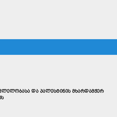
ᲙᲐ
ᲡᲐᲛᲐᲠᲗᲐᲚᲘ
ᲔᲙᲝᲜᲝᲛᲘᲙᲐ
ᲗᲐᲕᲓᲐᲪᲕᲐ
ᲛᲡᲝᲤᲚᲘᲝ
ᲡᲕᲚᲔᲚᲝᲑᲐᲡᲐ ᲓᲐ ᲞᲐᲚᲔᲡᲢᲘᲜᲘᲡ ᲛᲮᲐᲠᲓᲐᲛᲭᲔᲠ
ᲔᲡ