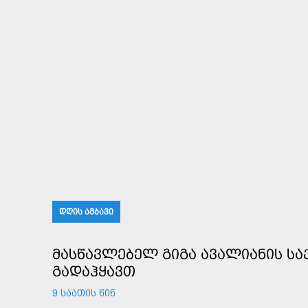
ᲓᲦᲘᲡ ᲐᲛᲑᲐᲕᲘ
ᲛᲐᲡᲬᲐᲕᲚᲔᲑᲔᲚ ᲒᲘᲒᲐ ᲐᲕᲐᲚᲘᲐᲜᲘᲡ ᲡᲐᲥ
ᲒᲐᲓᲐᲰᲧᲐᲕᲗ
9 ᲡᲐᲐᲗᲘᲡ ᲬᲘᲜ