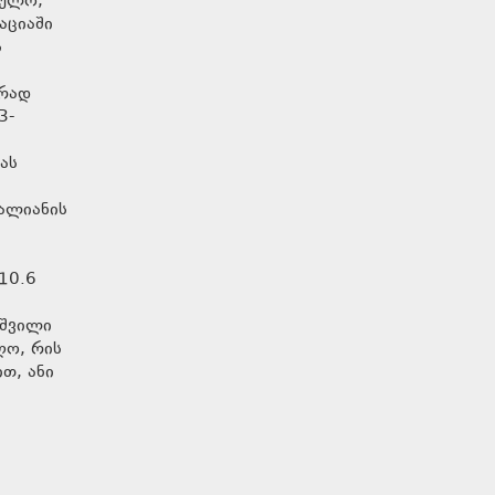
ს
ურად
3-
ას
ვალიანის
ა
10.6
აშვილი
ღო, რის
თ, ანი