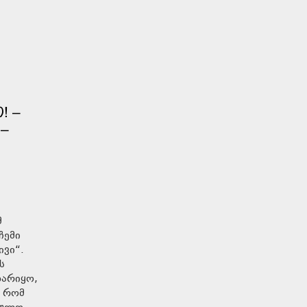
! –
 –
მ
ჩემი
ივი“.
ს
დარიყო,
ნ რომ