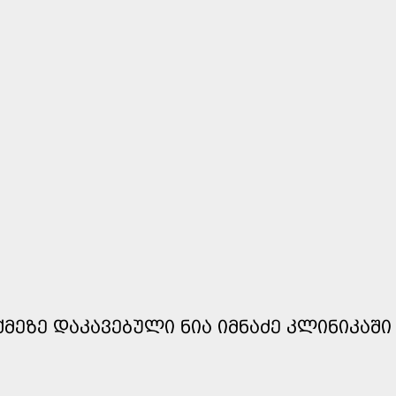
ᲛᲔᲖᲔ ᲓᲐᲙᲐᲕᲔᲑᲣᲚᲘ ᲜᲘᲐ ᲘᲛᲜᲐᲫᲔ ᲙᲚᲘᲜᲘᲙᲐᲨᲘ