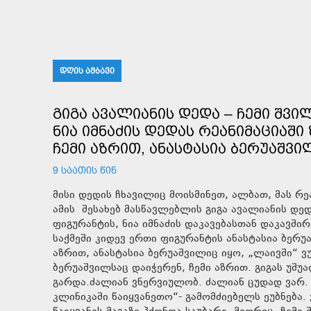
ᲓᲦᲘᲡ ᲐᲛᲑᲐᲕᲘ
ᲒᲘᲒᲐ ᲐᲕᲐᲚᲘᲐᲜᲘᲡ ᲓᲔᲓᲐ – ᲩᲔᲛᲘ ᲨᲕᲘ
ᲜᲘᲐ ᲘᲛᲜᲐᲫᲘᲡ ᲓᲔᲓᲐᲡ ᲠᲔᲐᲜᲘᲛᲐᲪᲘᲐᲨ
ᲩᲔᲛᲘ ᲐᲖᲠᲘᲗ, ᲐᲜᲐᲡᲢᲐᲡᲘᲐ ᲑᲔᲠᲣᲐᲨᲕᲘᲚ
9 ᲡᲐᲐᲗᲘᲡ ᲬᲘᲜ
მისი დედის ჩხავილიც მოისმინეთ, ალბათ, მას რეანიმაციაში ზეწარგადაფარებული შვილი არ უნახავს! , -
ამის შესახებ მასწავლებლის გიგა ავალიანის დედ
ფიგურანტის, ნია იმნაძის დაკავებასთან დაკავში
საქმეში კიდევ ერთი ფიგურანტის ანასტასია ბერ
აზრით, ანასტასია ბერუაშვილიც იყო, „ლაივში“ ვუ
ბერუაშვილსაც დაიჭერენ, ჩემი აზრით. გიგას უშ
გარდა.ძალიან ვნერვიულობ. ძალიან ცუდად ვარ.
კლინიკაში წაიყვანეთო“- გამომძიებელს ეუბნება