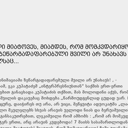
ᲚᲘ ᲛᲘᲐᲢᲝᲕᲔᲡ, ᲛᲘᲐᲒᲓᲔᲡ, ᲠᲝᲛ ᲛᲝᲛᲙᲕᲓᲐᲠᲘᲧᲝ
Ი ᲖᲔᲬᲐᲠᲒᲐᲓᲐᲤᲐᲠᲔᲑᲣᲚᲘ ᲨᲕᲘᲚᲘ ᲐᲠ ᲣᲜᲐᲮᲐᲕᲡ
ᲡᲐᲪ...
ამ, ეკა კუპატაძემ „ინტერპრესნიუსთან“ საქმის ერთ-ერთი
რებით განაცხადა.კუპატაძის თქმით, მას მოლოდინი აქვს, რო
უაშვილის დაკავებაც მოხდება.„წარმოუდგენლად ცუდად ვარ. 
ყურე, დაიჭირეს თუ არა, არ ვიცი, შეწყვიტა ადვოკატმა „ლა
უალო მკვლელებს სხვას არავის ველოდი ნიას და ბერუაშვილი
 განსაკუთრებით, ლეკიშვილი რომ ამბობს : „რომ არ მომკვ
. ჯერ ერთი, არც არავინ კვდებოდა! 7 მაისს სასამართლოდა