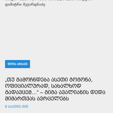
დიმიტრი შევარდნაძე
ᲓᲦᲘᲡ ᲐᲛᲑᲐᲕᲘ
„ᲗᲣ ᲒᲐᲛᲝᲩᲜᲓᲔᲑᲐ ᲐᲡᲔᲗᲘ ᲒᲝᲒᲝᲜᲐ,
ᲝᲤᲘᲪᲘᲐᲚᲣᲠᲐᲓ, ᲡᲐᲮᲐᲚᲮᲝᲓ
ᲒᲐᲓᲐᲕᲪᲔᲛ…“ – ᲒᲘᲒᲐ ᲐᲕᲐᲚᲘᲐᲜᲘᲡ ᲓᲔᲓᲐ
ᲛᲘᲛᲐᲠᲗᲕᲐᲡ ᲐᲕᲠᲪᲔᲚᲔᲑᲡ
6 ᲡᲐᲐᲗᲘᲡ ᲬᲘᲜ