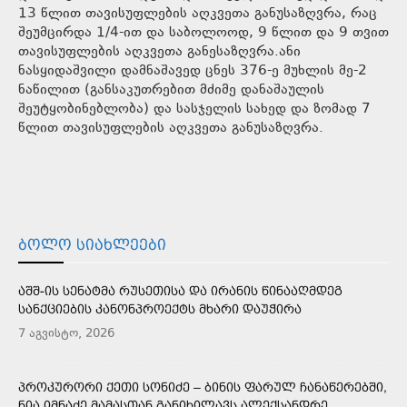
13 წლით თავისუფლების აღკვეთა განუსაზღვრა, რაც
შეუმცირდა 1/4-ით და საბოლოოდ, 9 წლით და 9 თვით
თავისუფლების აღკვეთა განესაზღვრა.ანი
ნასყიდაშვილი დამნაშავედ ცნეს 376-ე მუხლის მე-2
ნაწილით (განსაკუთრებით მძიმე დანაშაულის
შეუტყობინებლობა) და სასჯელის სახედ და ზომად 7
წლით თავისუფლების აღკვეთა განუსაზღვრა.
ᲑᲝᲚᲝ ᲡᲘᲐᲮᲚᲔᲔᲑᲘ
ᲐᲨᲨ-ᲘᲡ ᲡᲔᲜᲐᲢᲛᲐ ᲠᲣᲡᲔᲗᲘᲡᲐ ᲓᲐ ᲘᲠᲐᲜᲘᲡ ᲬᲘᲜᲐᲐᲦᲛᲓᲔᲒ
ᲡᲐᲜᲥᲪᲘᲔᲑᲘᲡ ᲙᲐᲜᲝᲜᲞᲠᲝᲔᲥᲢᲡ ᲛᲮᲐᲠᲘ ᲓᲐᲣᲭᲘᲠᲐ
7 აგვისტო, 2026
ᲞᲠᲝᲙᲣᲠᲝᲠᲘ ᲥᲔᲗᲘ ᲡᲝᲜᲘᲫᲔ – ᲑᲘᲜᲘᲡ ᲤᲐᲠᲣᲚ ᲩᲐᲜᲐᲬᲔᲠᲔᲑᲨᲘ,
ᲜᲘᲐ ᲘᲛᲜᲐᲫᲔ ᲛᲐᲛᲐᲡᲗᲐᲜ ᲒᲐᲜᲘᲮᲘᲚᲐᲕᲡ ᲐᲚᲔᲥᲡᲐᲜᲓᲠᲔ