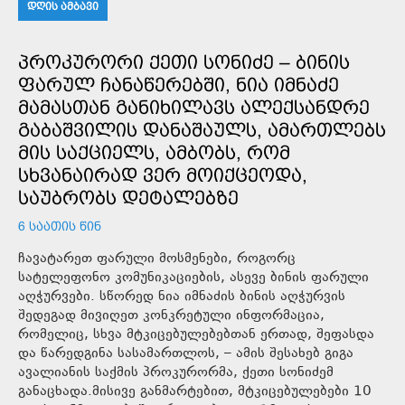
ᲓᲦᲘᲡ ᲐᲛᲑᲐᲕᲘ
ᲞᲠᲝᲙᲣᲠᲝᲠᲘ ᲥᲔᲗᲘ ᲡᲝᲜᲘᲫᲔ – ᲑᲘᲜᲘᲡ
ᲤᲐᲠᲣᲚ ᲩᲐᲜᲐᲬᲔᲠᲔᲑᲨᲘ, ᲜᲘᲐ ᲘᲛᲜᲐᲫᲔ
ᲛᲐᲛᲐᲡᲗᲐᲜ ᲒᲐᲜᲘᲮᲘᲚᲐᲕᲡ ᲐᲚᲔᲥᲡᲐᲜᲓᲠᲔ
ᲒᲐᲑᲐᲨᲕᲘᲚᲘᲡ ᲓᲐᲜᲐᲨᲐᲣᲚᲡ, ᲐᲛᲐᲠᲗᲚᲔᲑᲡ
ᲛᲘᲡ ᲡᲐᲥᲪᲘᲔᲚᲡ, ᲐᲛᲑᲝᲑᲡ, ᲠᲝᲛ
ᲡᲮᲕᲐᲜᲐᲘᲠᲐᲓ ᲕᲔᲠ ᲛᲝᲘᲥᲪᲔᲝᲓᲐ,
ᲡᲐᲣᲑᲠᲝᲑᲡ ᲓᲔᲢᲐᲚᲔᲑᲖᲔ
6 ᲡᲐᲐᲗᲘᲡ ᲬᲘᲜ
ჩავატარეთ ფარული მოსმენები, როგორც
სატელეფონო კომუნიკაციების, ასევე ბინის ფარული
აღჭურვები. სწორედ ნია იმნაძის ბინის აღჭურვის
შედეგად მივიღეთ კონკრეტული ინფორმაცია,
რომელიც, სხვა მტკიცებულებებთან ერთად, შეფასდა
და წარედგინა სასამართლოს, – ამის შესახებ გიგა
ავალიანის საქმის პროკურორმა, ქეთი სონიძემ
განაცხადა.მისივე განმარტებით, მტკიცებულებები 10