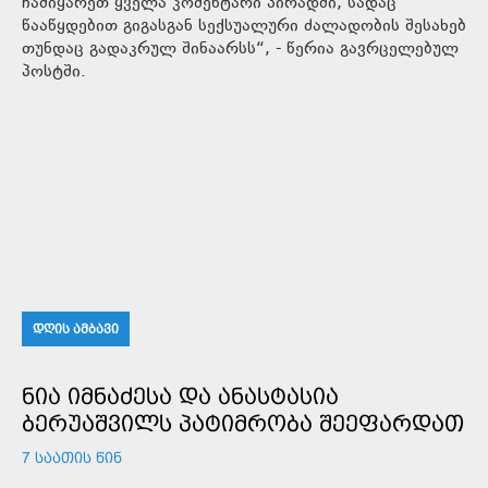
ჩამიყარეთ ყველა კომენტარი პირადში, სადაც
წააწყდებით გიგასგან სექსუალური ძალადობის შესახებ
თუნდაც გადაკრულ შინაარსს“, - წერია გავრცელებულ
პოსტში.
ᲓᲦᲘᲡ ᲐᲛᲑᲐᲕᲘ
ᲜᲘᲐ ᲘᲛᲜᲐᲫᲔᲡᲐ ᲓᲐ ᲐᲜᲐᲡᲢᲐᲡᲘᲐ
ᲑᲔᲠᲣᲐᲨᲕᲘᲚᲡ ᲞᲐᲢᲘᲛᲠᲝᲑᲐ ᲨᲔᲔᲤᲐᲠᲓᲐᲗ
7 ᲡᲐᲐᲗᲘᲡ ᲬᲘᲜ