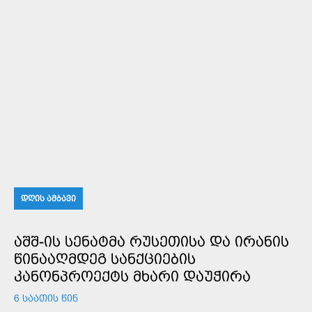
ᲓᲦᲘᲡ ᲐᲛᲑᲐᲕᲘ
ᲐᲨᲨ-ᲘᲡ ᲡᲔᲜᲐᲢᲛᲐ ᲠᲣᲡᲔᲗᲘᲡᲐ ᲓᲐ ᲘᲠᲐᲜᲘᲡ
ᲬᲘᲜᲐᲐᲦᲛᲓᲔᲒ ᲡᲐᲜᲥᲪᲘᲔᲑᲘᲡ
ᲙᲐᲜᲝᲜᲞᲠᲝᲔᲥᲢᲡ ᲛᲮᲐᲠᲘ ᲓᲐᲣᲭᲘᲠᲐ
6 ᲡᲐᲐᲗᲘᲡ ᲬᲘᲜ