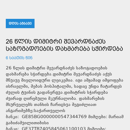
ᲓᲦᲘᲡ ᲐᲛᲑᲐᲕᲘ
26 ᲬᲚᲘᲡ ᲓᲘᲛᲘᲢᲠᲘ ᲨᲔᲕᲐᲠᲓᲜᲐᲫᲔᲡ
ᲡᲐᲖᲝᲒᲐᲓᲝᲔᲑᲘᲡ ᲓᲐᲮᲛᲐᲠᲔᲑᲐ ᲡᲭᲘᲠᲓᲔᲑᲐ
6 ᲡᲐᲐᲗᲘᲡ ᲬᲘᲜ
26 წლის დიმიტრი შევარდნაძეს საზოგადოების
დახმარება სჭირდება.დიმიტრი შევარდნაძეს აქვს
მწვავე მიელოიდური ლეიკემია. იგი ამჟამად იმყოფება
ისრაელში, შებას ჰოსპიტალში, სადაც უნდა ჩატარდეს
ძვლის ტვინის გადანერგვა.დიმიტრის სჭირდება
ძვირად ღირებული მკურნალობა. დახმარების
მსურველებს თანხის ჩარიცხვა შეგიძლიათ
ანგარიშებზე:საქართველოს
ბანკი: GE85BG0000000547344769 მიმღები: მარიამ
გაბიძაშვილითიბისი
ბანკი: GE37TB7405845061100103 მიმღები: