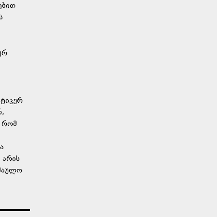
ებით
ს
ურ
იტიკურ
,
, რომ
ა
 არის
აშაულო