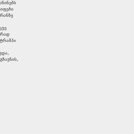
სწინებს
რიფები
ირანზე
კვე
ერად
 ტრამპი
ვდა,
გზავნის,