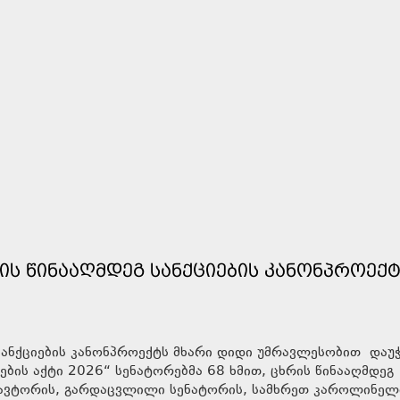
ᲜᲘᲡ ᲬᲘᲜᲐᲐᲦᲛᲓᲔᲒ ᲡᲐᲜᲥᲪᲘᲔᲑᲘᲡ ᲙᲐᲜᲝᲜᲞᲠᲝᲔᲥ
გ სანქციების კანონპროექტს მხარი დიდი უმრავლესობით დაუ
ების აქტი 2026“ სენატორებმა 68 ხმით, ცხრის წინააღმდეგ
ი ავტორის, გარდაცვლილი სენატორის, სამხრეთ კაროლინელ