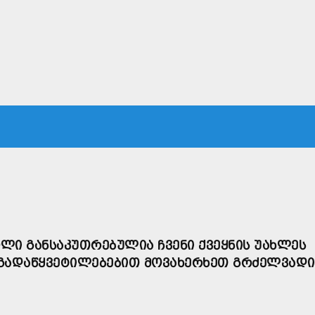
ᲙᲐ
ᲡᲐᲛᲐᲠᲗᲐᲚᲘ
ᲔᲙᲝᲜᲝᲛᲘᲙᲐ
ᲗᲐᲕᲓᲐᲪᲕᲐ
ᲛᲡᲝᲤᲚᲘᲝ
ᲝᲚᲘ ᲒᲐᲜᲡᲐᲙᲣᲗᲠᲔᲑᲣᲚᲘᲐ ᲩᲕᲔᲜᲘ ᲥᲕᲔᲧᲜᲘᲡ ᲣᲐᲮᲚᲔᲡ
 ᲒᲐᲓᲐᲬᲧᲕᲔᲢᲘᲚᲔᲑᲔᲑᲘᲗ ᲛᲝᲕᲐᲮᲔᲠᲮᲔᲗ ᲒᲠᲫᲔᲚᲕᲐᲓᲘ