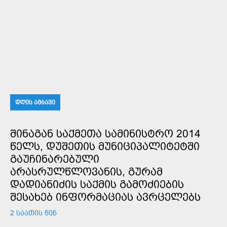
ᲓᲦᲘᲡ ᲐᲛᲑᲐᲕᲘ
ᲨᲘᲜᲐᲒᲐᲜ ᲡᲐᲥᲛᲔᲗᲐ ᲡᲐᲛᲘᲜᲘᲡᲢᲠᲝ 2014
ᲬᲔᲚᲡ, ᲓᲣᲨᲔᲗᲘᲡ ᲛᲣᲜᲘᲪᲘᲞᲐᲚᲘᲢᲔᲢᲨᲘ
ᲒᲐᲣᲩᲘᲜᲐᲠᲔᲑᲣᲚᲘ
ᲐᲠᲐᲡᲠᲣᲚᲬᲚᲝᲕᲐᲜᲘᲡ, ᲒᲣᲠᲐᲛ
ᲓᲐᲓᲘᲐᲜᲘᲫᲘᲡ ᲡᲐᲥᲛᲘᲡ ᲒᲐᲛᲝᲫᲘᲔᲑᲘᲡ
ᲨᲔᲡᲐᲮᲔᲑ ᲘᲜᲤᲝᲠᲛᲐᲪᲘᲐᲡ ᲐᲕᲠᲪᲔᲚᲔᲑᲡ
2 ᲡᲐᲐᲗᲘᲡ ᲬᲘᲜ