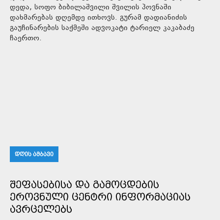
დედა, სოფო ბიბილაშვილი შვილის პოვნაში
დახმარებას დღემდე ითხოვს. გურამ დადიანიძის
გაუჩინარების საქმეში ადვოკატი ტარიელ კაკაბაძე
ჩაერთო.
ᲓᲦᲘᲡ ᲐᲛᲑᲐᲕᲘ
ᲨᲔᲤᲐᲡᲔᲑᲘᲡᲐ ᲓᲐ ᲒᲐᲛᲝᲪᲓᲔᲑᲘᲡ
ᲔᲠᲝᲕᲜᲣᲚᲘ ᲪᲔᲜᲢᲠᲘ ᲘᲜᲤᲝᲠᲛᲐᲪᲘᲐᲡ
ᲐᲕᲠᲪᲔᲚᲔᲑᲡ