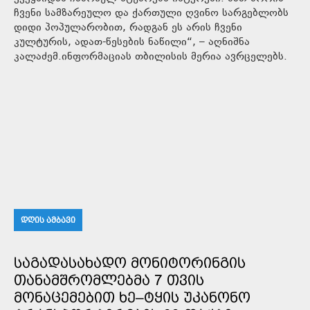
ჩვენი სამზარეულო და ქართული ღვინო სარგებლობს
დიდი პოპულარობით, რადგან ეს არის ჩვენი
კულტურის, ადათ-წესების ნაწილი“, – აღნიშნა
კალაძემ.ინფორმაციას თბილისის მერია ავრცელებს.
ᲓᲦᲘᲡ ᲐᲛᲑᲐᲕᲘ
ᲡᲐᲒᲐᲓᲐᲡᲐᲮᲐᲓᲝ ᲛᲝᲜᲘᲢᲝᲠᲘᲜᲒᲘᲡ
ᲗᲐᲜᲐᲛᲨᲠᲝᲛᲚᲔᲑᲛᲐ 7 ᲗᲕᲘᲡ
ᲛᲝᲜᲐᲪᲔᲛᲔᲑᲘᲗ ᲮᲔ–ᲢᲧᲘᲡ ᲣᲙᲐᲜᲝᲜᲝ