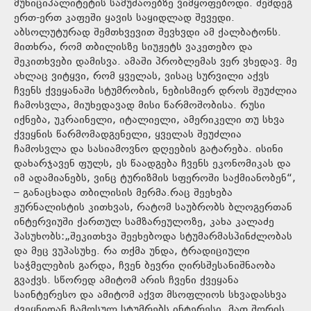
მუნიციპალიტეტის სამუშაოებზე ვიმყოფებოდი. შემდეგ
ერთ-ერთ კაფეში ყავის საყიდლად შევედი.
აბსოლუტურად შემთხვევით შევხვდი ამ ქალბატონს.
მითხრა, რომ თბილისზე სიუჟეტს ვაკეთებო და
შეკითხვები დამისვა. ამაში პრობლემას ვერ ვხედავ. მე
ახლაც ვიტყვი, რომ ყველას, ვისაც სურვილი აქვს
ჩვენს ქვეყანაში სტუმრობის, ნებისმიერ დროს შეუძლია
ჩამოსვლა, მიუხედავად მისი წარმოშობისა. რუსი
იქნება, უკრაინელი, იტალიელი, ამერიკელი თუ სხვა
ქვეყნის წარმომადგენელი, ყველას შეუძლია
ჩამოსვლა და სასიამოვნო დღეების გატარება. ისინი
დახარჯავენ ფულს, ეს წაადგება ჩვენს ეკონომიკას და
იმ ადამიანებს, ვინც ტურიზმის სფეროში საქმიანობენ“,
– განაცხადა თბილისის მერმა.რაც შეეხება
ჟურნალისტის კითხვას, რატომ საუბრობს ბლოგერთან
ინტერვიუში ქართულ სამზარეულოზე, კახა კალაძე
პასუხობს:„შეკითხვა შეეხებოდა სტუმარმასპინძლობას
და მეც ვუპასუხე. რა თქმა უნდა, ტრადიციული
საჭმელების გარდა, ჩვენ ბევრი ღირსშესანიშნაობა
გვაქვს. სწორედ ამიტომ არის ჩვენი ქვეყანა
საინტერესო და ამიტომ აქვთ მსოფლიოს სხვადასხვა
ქვეყნიდან ჩამოსულ სტუმრებს ინტერესი. მათ შორის