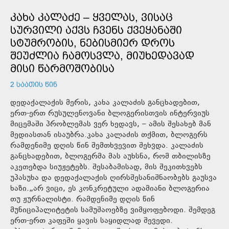
ᲙᲐᲮᲐ ᲙᲐᲚᲐᲫᲔ – ᲧᲕᲔᲚᲐᲡ, ᲕᲘᲡᲐᲪ
ᲡᲣᲠᲕᲘᲚᲘ ᲐᲥᲕᲡ ᲩᲕᲔᲜᲡ ᲥᲕᲔᲧᲐᲜᲐᲨᲘ
ᲡᲢᲣᲛᲠᲝᲑᲘᲡ, ᲜᲔᲑᲘᲡᲛᲘᲔᲠ ᲓᲠᲝᲡ
ᲨᲔᲣᲫᲚᲘᲐ ᲩᲐᲛᲝᲡᲕᲚᲐ, ᲛᲘᲣᲮᲔᲓᲐᲕᲐᲓ
ᲛᲘᲡᲘ ᲬᲐᲠᲛᲝᲨᲝᲑᲘᲡᲐ
2 ᲡᲐᲐᲗᲘᲡ ᲬᲘᲜ
დედაქალაქის მერის, კახა კალაძის განცხადებით,
ერთ-ერთ რუსულენოვანი ბლოგერისთვის ინტერვიუს
მიცემაში პრობლემას ვერ ხედავს, – ამის შესახებ მან
მედიასთან ისაუბრა.კახა კალაძის თქმით, ბლოგერს
რამდენიმე დღის წინ შემთხვევით შეხვდა. კალაძის
განცხადებით, ბლოგერმა მას აუხსნა, რომ თბილისზე
აკეთებდა სიუჟეტებს. შესაბამისად, მის შეკითხვებს
უპასუხა და დედაქალაქის ღირსშესანიშნაობებს გაუსვა
ხაზი.„არ ვიცი, ეს კონკრეტული ადამიანი ბლოგერია
თუ ჟურნალისტი. რამდენიმე დღის წინ
მუნიციპალიტეტის სამუშაოებზე ვიმყოფებოდი. შემდეგ
ერთ-ერთ კაფეში ყავის საყიდლად შევედი.