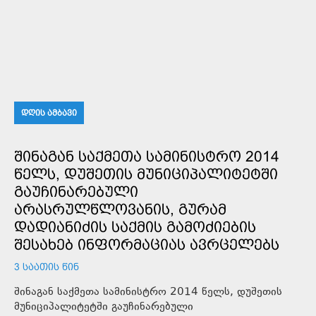
ᲓᲦᲘᲡ ᲐᲛᲑᲐᲕᲘ
ᲨᲘᲜᲐᲒᲐᲜ ᲡᲐᲥᲛᲔᲗᲐ ᲡᲐᲛᲘᲜᲘᲡᲢᲠᲝ 2014
ᲬᲔᲚᲡ, ᲓᲣᲨᲔᲗᲘᲡ ᲛᲣᲜᲘᲪᲘᲞᲐᲚᲘᲢᲔᲢᲨᲘ
ᲒᲐᲣᲩᲘᲜᲐᲠᲔᲑᲣᲚᲘ
ᲐᲠᲐᲡᲠᲣᲚᲬᲚᲝᲕᲐᲜᲘᲡ, ᲒᲣᲠᲐᲛ
ᲓᲐᲓᲘᲐᲜᲘᲫᲘᲡ ᲡᲐᲥᲛᲘᲡ ᲒᲐᲛᲝᲫᲘᲔᲑᲘᲡ
ᲨᲔᲡᲐᲮᲔᲑ ᲘᲜᲤᲝᲠᲛᲐᲪᲘᲐᲡ ᲐᲕᲠᲪᲔᲚᲔᲑᲡ
3 ᲡᲐᲐᲗᲘᲡ ᲬᲘᲜ
შინაგან საქმეთა სამინისტრო 2014 წელს, დუშეთის
მუნიციპალიტეტში გაუჩინარებული