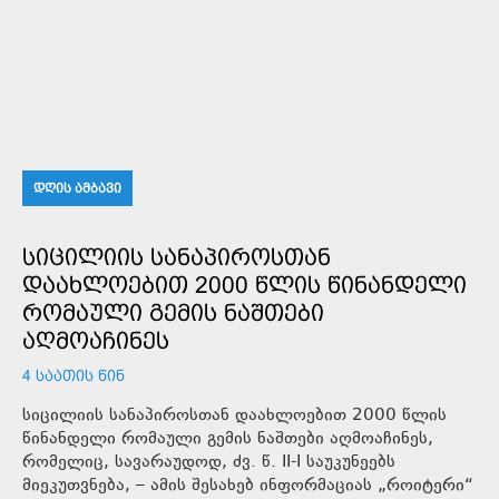
ᲓᲦᲘᲡ ᲐᲛᲑᲐᲕᲘ
ᲡᲘᲪᲘᲚᲘᲘᲡ ᲡᲐᲜᲐᲞᲘᲠᲝᲡᲗᲐᲜ
ᲓᲐᲐᲮᲚᲝᲔᲑᲘᲗ 2000 ᲬᲚᲘᲡ ᲬᲘᲜᲐᲜᲓᲔᲚᲘ
ᲠᲝᲛᲐᲣᲚᲘ ᲒᲔᲛᲘᲡ ᲜᲐᲨᲗᲔᲑᲘ
ᲐᲦᲛᲝᲐᲩᲘᲜᲔᲡ
4 ᲡᲐᲐᲗᲘᲡ ᲬᲘᲜ
სიცილიის სანაპიროსთან დაახლოებით 2000 წლის
წინანდელი რომაული გემის ნაშთები აღმოაჩინეს,
რომელიც, სავარაუდოდ, ძვ. წ. II-I საუკუნეებს
მიეკუთვნება, – ამის შესახებ ინფორმაციას „როიტერი“