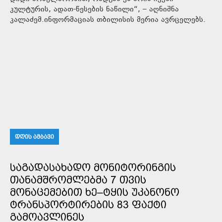
კულტურის, ადათ-წესების ნაწილი“, – აღნიშნა
კალაძემ.ინფორმაციას თბილისის მერია ავრცელებს.
ᲓᲦᲘᲡ ᲐᲛᲑᲐᲕᲘ
ᲡᲐᲒᲐᲓᲐᲡᲐᲮᲐᲓᲝ ᲛᲝᲜᲘᲢᲝᲠᲘᲜᲒᲘᲡ
ᲗᲐᲜᲐᲛᲨᲠᲝᲛᲚᲔᲑᲛᲐ 7 ᲗᲕᲘᲡ
ᲛᲝᲜᲐᲪᲔᲛᲔᲑᲘᲗ ᲮᲔ–ᲢᲧᲘᲡ ᲣᲙᲐᲜᲝᲜᲝ
ᲢᲠᲐᲜᲡᲞᲝᲠᲢᲘᲠᲔᲑᲘᲡ 83 ᲤᲐᲥᲢᲘ
ᲒᲐᲛᲝᲐᲕᲚᲘᲜᲔᲡ