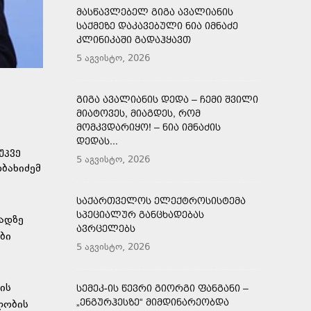
ᲛᲐᲡᲬᲐᲕᲚᲔᲑᲔᲚ ᲒᲘᲒᲐ ᲐᲕᲐᲚᲘᲐᲜᲘᲡ
ᲡᲐᲥᲛᲔᲖᲔ ᲓᲐᲙᲐᲕᲔᲑᲣᲚᲘ ᲜᲘᲐ ᲘᲛᲜᲐᲫᲔ
ᲙᲚᲘᲜᲘᲙᲐᲨᲘ ᲒᲐᲓᲐᲰᲧᲐᲕᲗ
5 აგვისტო, 2026
ᲒᲘᲒᲐ ᲐᲕᲐᲚᲘᲐᲜᲘᲡ ᲓᲔᲓᲐ – ᲩᲔᲛᲘ ᲨᲕᲘᲚᲘ
ᲛᲘᲐᲢᲝᲕᲔᲡ, ᲛᲘᲐᲒᲓᲔᲡ, ᲠᲝᲛ
ᲛᲝᲛᲙᲕᲓᲐᲠᲘᲧᲝ! – ᲜᲘᲐ ᲘᲛᲜᲐᲫᲘᲡ
ᲓᲔᲓᲐᲡ...
უკვე
5 აგვისტო, 2026
ბახიძემ
ᲡᲐᲥᲐᲠᲗᲕᲔᲚᲝᲡ ᲔᲚᲔᲥᲢᲠᲝᲡᲘᲡᲢᲔᲛᲐ
ᲡᲞᲔᲪᲘᲐᲚᲣᲠ ᲒᲐᲜᲪᲮᲐᲓᲔᲑᲐᲡ
ადზე
ᲐᲕᲠᲪᲔᲚᲔᲑᲡ
ბი
5 აგვისტო, 2026
ის
ᲡᲔᲛᲔᲙ-ᲘᲡ ᲬᲔᲕᲠᲘ ᲒᲘᲝᲠᲒᲘ ᲤᲐᲜᲒᲐᲜᲘ –
„ᲔᲜᲒᲣᲠᲰᲔᲡᲖᲔ“ ᲛᲘᲛᲓᲘᲜᲐᲠᲔᲝᲑᲓᲐ
ლობის