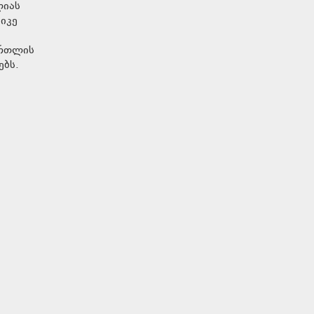
ლიას
იკე
ართლის
ებს.