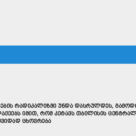
ᲙᲐ
ᲡᲐᲛᲐᲠᲗᲐᲚᲘ
ᲔᲙᲝᲜᲝᲛᲘᲙᲐ
ᲗᲐᲕᲓᲐᲪᲕᲐ
ᲛᲡᲝᲤᲚᲘᲝ
ᲔᲑᲘᲡ ᲠᲐᲓᲘᲙᲐᲚᲘᲖᲛᲘ ᲣᲜᲓᲐ ᲓᲐᲡᲠᲣᲚᲓᲔᲡ, ᲒᲐᲛᲝᲓᲘ
ᲚᲐᲥᲔᲔᲑᲡ ᲘᲛᲘᲗ, ᲠᲝᲛ ᲙᲔᲢᲐᲕᲡ ᲗᲑᲘᲚᲘᲡᲘᲡ ᲪᲔᲜᲢᲠᲐ
ᲛᲨᲕᲘᲓᲐᲓ ᲪᲮᲝᲕᲠᲔᲑᲐ