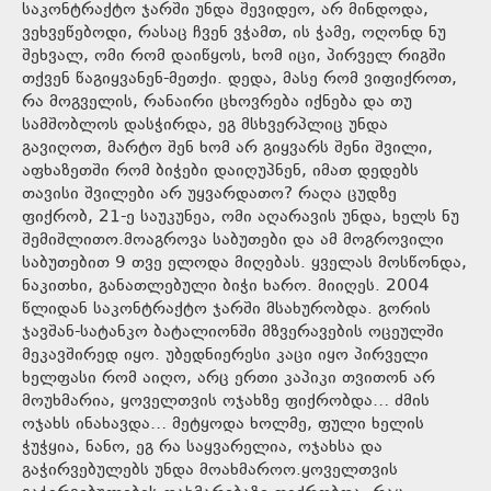
საკონტრაქტო ჯარში უნდა შევიდეო, არ მინდოდა,
ვეხვეწებოდი, რასაც ჩვენ ვჭამთ, ის ჭამე, ოღონდ ნუ
შეხვალ, ომი რომ დაიწყოს, ხომ იცი, პირველ რიგში
თქვენ წაგიყვანენ-მეთქი. დედა, მასე რომ ვიფიქროთ,
რა მოგველის, რანაირი ცხოვრება იქნება და თუ
სამშობლოს დასჭირდა, ეგ მსხვერპლიც უნდა
გავიღოთ, მარტო შენ ხომ არ გიყვარს შენი შვილი,
აფხაზეთში რომ ბიჭები დაიღუპნენ, იმათ დედებს
თავისი შვილები არ უყვარდათო? რაღა ცუდზე
ფიქრობ, 21-ე საუკუნეა, ომი აღარავის უნდა, ხელს ნუ
შემიშლითო.მოაგროვა საბუთები და ამ მოგროვილი
საბუთებით 9 თვე ელოდა მიღებას. ყველას მოსწონდა,
ნაკითხი, განათლებული ბიჭი ხარო. მიიღეს. 2004
წლიდან საკონტრაქტო ჯარში მსახურობდა. გორის
ჯავშან-სატანკო ბატალიონში მზვერავების ოცეულში
მეკავშირედ იყო. უბედნიერესი კაცი იყო პირველი
ხელფასი რომ აიღო, არც ერთი კაპიკი თვითონ არ
მოუხმარია, ყოველთვის ოჯახზე ფიქრობდა… ძმის
ოჯახს ინახავდა… მეტყოდა ხოლმე, ფული ხელის
ჭუჭყია, ნანო, ეგ რა საყვარელია, ოჯახსა და
გაჭირვებულებს უნდა მოახმაროო.ყოველთვის