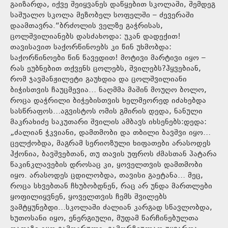
გაიზარდა, იქვე შეიყვანეს დაწყებით სკოლაში, შემდეგ
საშუალო სკოლა მეზობელ სოფელში – ძევერაში
დაამთავრა.“ბრძოლის ველზე გაჭრისას,
ცოლშვილიანებს დასძახოდა: უკან დადექით!
თავისავით საქორწინოებს კი წინ უხმობდა:
საქორწინოები წინ წავედით! მოტივი მარტივი იყო –
რას ეუბნებით თქვენს ცოლებს, შვილებს?ჰყვებიან,
რომ ჯავშანჟილეტი გაუხდია და ცოლშვილიანი
ბიჭისთვის ჩაუცმევია… ნაღმმა მაშინ მოუღო ბოლო,
როცა დაჭრილი ბიჭებისთვის ხელმეორედ იძახებდა
სასწრაფოს…აგვისტოს ომის გმირის დედა, ნანული
მაკრახიძე საკუთარი შვილის ამბავს იხსენებს:დედა:
„ძალიან ჭკვიანი, დამთმობი და თბილი ბავშვი იყო…
ცელქობდა, მაგრამ სერიოზული ხიფათები არასოდეს
ჰქონია, ბავშვებთან, თუ თავის უფროს ძმასთან პატარა
წაკინკლავების დროსაც კი, ყოველთვის დამთმობი
იყო. არასოდეს ცდილობდა, თავისი გაეტანა… მეც,
როცა სხვებთან ჩხუბობდნენ, რაც არ უნდა მართლები
ყოფილიყვნენ, ყოველთვის ჩემს შვილებს
ვამტყუნებდი…სკოლაში ძალიან კარგად სწავლობდა,
ხუთოსანი იყო, ენერგიული, მუდამ წარჩინებულთა