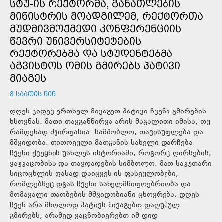
ᲡᲢᲣ-ᲘᲡ ᲠᲔᲥᲢᲝᲠᲛᲐ, ᲒᲐᲜᲐᲗᲚᲔᲑᲘᲡ
ᲛᲘᲜᲘᲡᲢᲠᲘᲡ ᲛᲝᲐᲓᲒᲘᲚᲔᲛ, ᲠᲔᲥᲢᲝᲠᲗᲐ
ᲛᲣᲓᲛᲘᲕᲛᲝᲥᲛᲔᲓᲘ ᲙᲝᲜᲤᲔᲠᲔᲜᲪᲘᲘᲡ
ᲬᲔᲕᲠᲘ ᲣᲜᲘᲕᲔᲠᲡᲘᲢᲔᲢᲔᲑᲘᲡ
ᲠᲔᲥᲢᲝᲠᲔᲑᲛᲐ ᲓᲐ ᲡᲢᲣᲓᲔᲜᲢᲔᲑᲛᲐ
ᲐᲒᲕᲘᲡᲢᲝᲡ ᲝᲛᲘᲡ ᲒᲛᲘᲠᲔᲑᲡ ᲞᲐᲢᲘᲕᲘ
ᲛᲘᲐᲒᲔᲡ
8 ᲡᲐᲐᲗᲘᲡ ᲬᲘᲜ
დღეს კიდევ ერთხელ მივაგეთ პატივი ჩვენი გმირების
ხსოვნას. მათი თავგანწირვა არის მაგალითი იმისა, თუ
რამდენად ძვირფასია სამშობლო, თავისუფლება და
მშვიდობა. თითოეული მათგანის სახელი დარჩება
ჩვენი ქვეყნის უახლეს ისტორიაში, როგორც ღირსების,
ვაჟკაცობისა და თავდადების სიმბოლო. მათ საკუთარი
სიცოცხლის ფასად დაიცვეს ის ფასეულობები,
რომლებზეც დგას ჩვენი სახელმწიფოებრიობა და
მომავალი თაობების მშვიდობიანი ცხოვრება. დღეს
ჩვენ არა მხოლოდ პატივს მივაგებთ დაღუპულ
გმირებს, არამედ ვაცნობიერებთ იმ დიდ