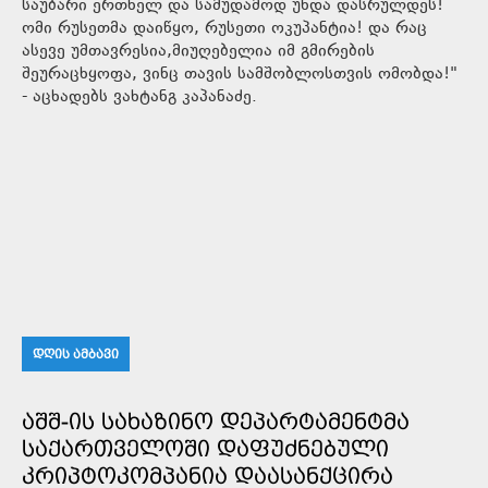
საუბარი ერთხელ და სამუდამოდ უნდა დასრულდეს!
ომი რუსეთმა დაიწყო, რუსეთი ოკუპანტია! და რაც
ასევე უმთავრესია,მიუღებელია იმ გმირების
შეურაცხყოფა, ვინც თავის სამშობლოსთვის ომობდა!"
- აცხადებს ვახტანგ კაპანაძე.
ᲓᲦᲘᲡ ᲐᲛᲑᲐᲕᲘ
ᲐᲨᲨ-ᲘᲡ ᲡᲐᲮᲐᲖᲘᲜᲝ ᲓᲔᲞᲐᲠᲢᲐᲛᲔᲜᲢᲛᲐ
ᲡᲐᲥᲐᲠᲗᲕᲔᲚᲝᲨᲘ ᲓᲐᲤᲣᲫᲜᲔᲑᲣᲚᲘ
ᲙᲠᲘᲞᲢᲝᲙᲝᲛᲞᲐᲜᲘᲐ ᲓᲐᲐᲡᲐᲜᲥᲪᲘᲠᲐ