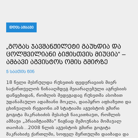
ᲓᲦᲘᲡ ᲐᲛᲑᲐᲕᲘ
„ᲒᲝᲒᲐᲡ ᲯᲐᲕᲨᲐᲜᲟᲘᲚᲔᲢᲘ ᲒᲐᲣᲮᲓᲘᲐ ᲓᲐ
ᲪᲝᲚᲨᲕᲘᲚᲘᲐᲜᲘ ᲑᲘᲭᲘᲡᲗᲕᲘᲡ ᲛᲘᲣᲪᲘᲐ“ –
ᲐᲛᲑᲐᲕᲘ ᲐᲒᲕᲘᲡᲢᲝᲡ ᲝᲛᲘᲡ ᲒᲛᲘᲠᲖᲔ
5 ᲡᲐᲐᲗᲘᲡ ᲬᲘᲜ
18 წელი შესრულდა რუსეთის ფედერაციის მიერ
საქართველოს წინააღმდეგ შეიარაღებული აგრესიის
დაწყებიდან, რომლის შედეგადაც რუსეთმა ასობით
უდანაშაულო ადამიანი მოკლა, დაიპყრო აფხაზეთი და
ცხინვალის რეგიონი.ამ სტატიაში აგვისტოს გმირი
გოგიტა მაკრახიძის შესახებ წაიკითხავთ, რომლის
ამბავი „პრაიმტაიმმა“ წიგნად შემოუნახა მომავალ
თაობას...2008 წლის აგვისტოს გმირი გოგიტა
მაკრახიძე ქართლში, სოფელ შერთულში დაიბადა და