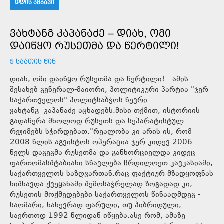
ᲓᲦᲘᲡ ᲐᲛᲑᲐᲕᲘ
ᲕᲐᲮᲢᲐᲜᲒ ᲙᲐᲞᲐᲜᲐᲫᲔ – ᲓᲘᲐᲮ, ᲝᲛᲘ
ᲓᲐᲘᲬᲧᲝ ᲠᲣᲡᲔᲗᲛᲐ ᲓᲐ ᲬᲔᲠᲢᲘᲚᲘ!
5 ᲡᲐᲐᲗᲘᲡ ᲬᲘᲜ
დიახ, ომი დაიწყო რუსეთმა და წერტილი! - ამის
შესახებ გენერალ-მაიორი, პოლიტიკური პარტია "ჯერ
საქართველოს" პოლიტსაბჭოს წევრი
ვახტანგ კაპანაძე აცხადებს.მისი თქმით, ისტორიის
გადაწერა მხოლოდ რუსეთს და სეპარატისტულ
რეჟიმებს სჭირდებათ."რეალობა კი არის ის, რომ
2008 წლის აგვისტოს ოპერაცია ჯერ კიდევ 2006
წელს დაგეგმა რუსეთმა და განხორციელდა კიდეც
ფართომასშტაბიანი სწავლება ჩრდილოეთ კავკასიაში,
საქართველოს საზღვართან.რაც ფაქტიურ მზადყოფნას
ნიშნავდა ქვეყანაში შემოსაჭრელად.ზოგადად კი,
რუსეთის მოქმედებები საქართველოს წინააღმდეგ -
საომარი, ნახევრად ფარული, თუ ჰიბრიდული,
საერთოდ 1992 წლიდან იწყება.ასე რომ, ამაზე