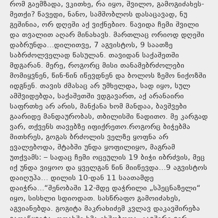
რომ გაემზადა, ვკითხე, რა იყო, შვილო, გამოგიძახეს-
მეთქი? წავედი, ნანო, სამშობლოს დასაცავად, ნუ
გეშინია, ორ დღეში აქ ვიქნებიო. წავიდა ჩემი შვილი
და თვალით აღარ მინახავს. მართლაც ორიოდ დღეში
დაბრუნდა…დილითვე, 7 აგვისტოს, 9 საათზე
საბრძოლველად წასულან. თავიდან საქაშეთში
მდგარან. მერე, როგორც მისი თანამებრძოლები
მომიყვნენ, წინ-წინ იწევდნენ და ბოლოს ზემო ნიქოზში
იდგნენ. თავის ძმასაც არ უმხელდა, სად იყო, სულ
ამშვიდებდა, საქაშეთში ვდგავართ, აქ არანაირი
საფრთხე არ არის, მანქანა ხომ მანდაა, ბავშვები
გაარიდე მანდაურობას, თბილისში წადითო. მე კარგად
ვარ, თქვენს თავებზე იფიქრეთო.როგორც ბიჭებმა
მითხრეს, გოგას ბრძოლის ველზე ყოფნა არ
ევალებოდა, შტაბში უნდა ყოფილიყო, მაგრამ
უთქვამს: – სადაც ჩემი ოცეულის 19 ბიჭი იბრძვის, მეც
იქ უნდა ვიყოო და ყველგან წინ მიიწევდა…9 აგვისტოს
დაიღუპა… დილის 10-დან 11 საათამდე
დაიჭრა…“შენობაში 12-მდე დაჭრილი „სპეცნაზელი“
იყო, სისხლი სდიოდათ. სასწრაფო გამოიძახეს,
აგვიანებდა. გოგიტა მაკრახიძემ კვლავ დაკავშირება