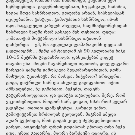
გადაწყვიტა, ოთახში ხმა იხშობოდა, კავშირი ვერ
ხერხდებოდა. გაუფრთხილებიათ, ნუ გახვალ, საშიშია,
საცაა მოვა სასწრაფოო. ცოდონი არიან, სისხლისგან
იცლებიანო. გასულა. გამოუძახია სასწრაფო, ის-ის
იყო, ჩაცუცქული კაბელს ახვევდა, ნაღმსატყორცნიდან
ნასროლი ნაღმი რომ გასკდა მის ფეხთით. დედა:
„იმათთვის მოყვანილი სასწრაფო თვითონ
დასჭირდა… ეჰ, რა ადვილად ლაპარაკობს დედა ამ
ყველაფერს… მერე ამ ტალღამ ეს 90-კილოიანი ბიჭი
10-15 მეტრში გადაისროლა. დახეთქებამ კიდევ
თავისი ქნა. შოკში ჩავარდნილი თვითონ, ყოველგვარი
ჩარევის გარეშე გამოსულა მდგომარეობიდან, გონს
მოსულა. უკითხავს, რა მოხდა, ბიჭებოო? არაფერი,
გოგა, დაჭრილი ხარ და ახლავე გაგიყვანთო. იქით
ამშვიდებდა, ნუ გეშინიათ, ბიჭებო, თავებს
გაუფრთხილდითო. და დახუჭა თვალებიო. მერე, რომ
ვეკითხებოდით: როგორ ხარ, გოგაო, ხმას რომ ვეღარ
გვცემდა, თითით გვაჩვენებდა, კარგად ვარო.
გამოვიყვანეთ ბრძოლის ველიდან, მაგრამ იმედი
აღარ გვქონდა, რომ გოგას კიდევ შევხვდებოდითო.
გარეთ, აფეთქების დროს გოგასთან ერთად ორი ბიჭი
იყო, ერთი გადარჩა, მეორე ბარძაყში დაიჭრა, ის