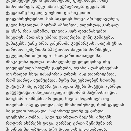
გაჭირვებულების დახმარებაზე ფიქრობდა. რაც
წამოიზარდა, სულ იმას მეუბნებოდა: დედა, ამ
ქვეყანაზე სიკეთე ვთესოთ და სიკეთით
დაგვიბრუნდებაო. მის სიკეთეს როცა არ ხედავდნენ,
გული სტკიოდა, მაგრამ ამბობდა, ოღონდაც კარგად
იყვნენ, რას ვიზამთ, ყველას ვერ დავანახვებთ
სიკეთეს, მათ ასე ესმით ცხოვრება, ვინც გამიგებს,
გამიგებს, ვინც არა, ღმერთმა გაუმარჯოს, თავის გზით
იაროსო. ღმერთმა აპატიოსო.ძალიან მორწმუნე,
ეკლესიური ბიჭი იყო…საოცარი თანადგომა,
ძმაკაცობა იცოდა. თანაკლასელ გოგოებსაც ისე
დაუდგებოდა ხოლმე გვერდში, ოჯახის დანგრევისას
თუ რაღაც სხვა გასაჭირის დროს, ისე დაარიგებდა,
რომ დარდს ავიწყებდა, მერე მიყვებოდნენ ხოლმე,
გოგიტამ ისე დაგვარიგა, ისეთი შვება მოგვცა, დარდი
დაგვავიწყაო.ძალიან დიდი იუმორის პატრონი იყო,
სახუმარო ამბებს, არ ვიცი, სხვის მოგონილს თუ
თავისას, ისე ყვებოდა, ისე მსახიობურად, რომ ყველას
სიცილით ხოცავდა. საქართველოზე უყვარდა
ლექსების თქმა… სულ უკვირდათ ბიჭებს, ამდენს
როგორ ასწრებს გოგა, ჯარშიც ერთი შენიშვნა არ
ჰქონდა მიღებული, არც სოფელს აკლდებოდა,