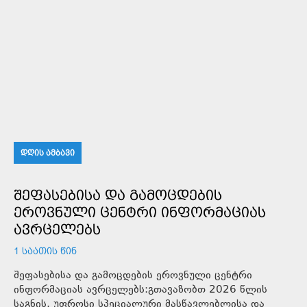
ᲓᲦᲘᲡ ᲐᲛᲑᲐᲕᲘ
ᲨᲔᲤᲐᲡᲔᲑᲘᲡᲐ ᲓᲐ ᲒᲐᲛᲝᲪᲓᲔᲑᲘᲡ
ᲔᲠᲝᲕᲜᲣᲚᲘ ᲪᲔᲜᲢᲠᲘ ᲘᲜᲤᲝᲠᲛᲐᲪᲘᲐᲡ
ᲐᲕᲠᲪᲔᲚᲔᲑᲡ
1 ᲡᲐᲐᲗᲘᲡ ᲬᲘᲜ
შეფასებისა და გამოცდების ეროვნული ცენტრი
ინფორმაციას ავრცელებს:გთავაზობთ 2026 წლის
საგნის, უფროსი სპეციალური მასწავლებლისა და