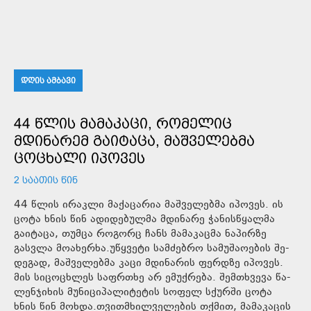
ᲓᲦᲘᲡ ᲐᲛᲑᲐᲕᲘ
44 ᲬᲚᲘᲡ ᲛᲐᲛᲐᲙᲐᲪᲘ, ᲠᲝᲛᲔᲚᲘᲪ
ᲛᲓᲘᲜᲐᲠᲔᲛ ᲒᲐᲘᲢᲐᲪᲐ, ᲛᲐᲨᲕᲔᲚᲔᲑᲛᲐ
ᲪᲝᲪᲮᲐᲚᲘ ᲘᲞᲝᲕᲔᲡ
2 ᲡᲐᲐᲗᲘᲡ ᲬᲘᲜ
44 წლის ირაკლი მაქაცარია მაშველებმა იპოვეს. ის
ცოტა ხნის წინ ადიდებულმა მდინარე ჭანისწყალმა
გაიტაცა, თუმცა როგორც ჩანს მამაკაცმა ნაპირზე
გასვლა მოახერხა.უწყვე­ტი სამ­ძებ­რო სა­მუ­შა­ო­ე­ბის შე­
დე­გად, მაშ­ვე­ლებ­მა კაცი მდი­ნა­რის ფერ­დზე იპო­ვეს.
მის სი­ცო­ცხლეს საფრ­თხე არ ემუქ­რე­ბა. შემ­თხვე­ვა წა­
ლენ­ჯი­ხის მუ­ნი­ცი­პა­ლი­ტე­ტის სო­ფელ სქურ­ში ცოტა
ხნის წინ მოხ­და.თვითმხილველების თქმით, მამაკაცის