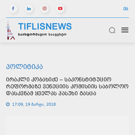
ᲥᲐ
TIFLISNEWS
საინფორმაციო სააგენტო
ᲞᲝᲚᲘᲢᲘᲙᲐ
ᲘᲠᲐᲙᲚᲘ ᲙᲝᲑᲐᲮᲘᲫᲔ – ᲡᲐᲙᲝᲜᲡᲢᲘᲢᲣᲪᲘᲝ
ᲠᲔᲤᲝᲠᲛᲐᲖᲔ ᲕᲔᲜᲔᲪᲘᲘᲡ ᲙᲝᲛᲘᲡᲘᲘᲡ ᲡᲐᲑᲝᲚᲝᲝ
ᲓᲐᲡᲙᲕᲜᲐᲛ ᲧᲕᲔᲚᲐᲡ ᲞᲐᲡᲣᲮᲘ ᲒᲐᲡᲪᲐ
17:09, 19 მარტი, 2018