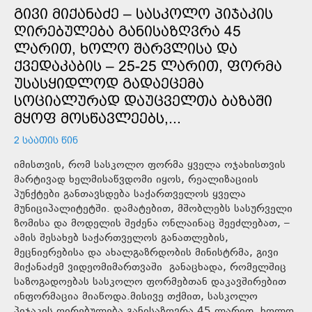
ᲒᲘᲕᲘ ᲛᲘᲥᲐᲜᲐᲫᲔ – ᲡᲐᲡᲙᲝᲚᲝ ᲞᲘᲯᲐᲙᲘᲡ
ᲦᲘᲠᲔᲑᲣᲚᲔᲑᲐ ᲒᲐᲜᲘᲡᲐᲖᲦᲕᲠᲐ 45
ᲚᲐᲠᲘᲗ, ᲮᲝᲚᲝ ᲨᲐᲠᲕᲚᲘᲡᲐ ᲓᲐ
ᲥᲕᲔᲓᲐᲙᲐᲑᲘᲡ – 25-25 ᲚᲐᲠᲘᲗ, ᲤᲝᲠᲛᲐ
ᲣᲡᲐᲡᲧᲘᲓᲚᲝᲓ ᲒᲐᲓᲐᲔᲪᲔᲛᲐ
ᲡᲝᲪᲘᲐᲚᲣᲠᲐᲓ ᲓᲐᲣᲪᲕᲔᲚᲗᲐ ᲑᲐᲖᲐᲨᲘ
ᲛᲧᲝᲤ ᲛᲝᲡᲬᲐᲕᲚᲔᲔᲑᲡ,...
2 ᲡᲐᲐᲗᲘᲡ ᲬᲘᲜ
იმისთვის, რომ სასკოლო ფორმა ყველა ოჯახისთვის
მარტივად ხელმისაწვდომი იყოს, რეალიზაციის
პუნქტები განთავსდება საქართველოს ყველა
მუნიციპალიტეტში. დამატებით, მშობლებს სასურველი
ზომისა და მოდელის შეძენა ონლაინაც შეეძლებათ, –
ამის შესახებ საქართველოს განათლების,
მეცნიერებისა და ახალგაზრდობის მინისტრმა, გივი
მიქანაძემ ვიდეომიმართვაში განაცხადა, რომელშიც
საზოგადოებას სასკოლო ფორმებთან დაკავშირებით
ინფორმაცია მიაწოდა.მისივე თქმით, სასკოლო
პიჯაკის ღირებულება განისაზღვრა 45 ლარით, ხოლო