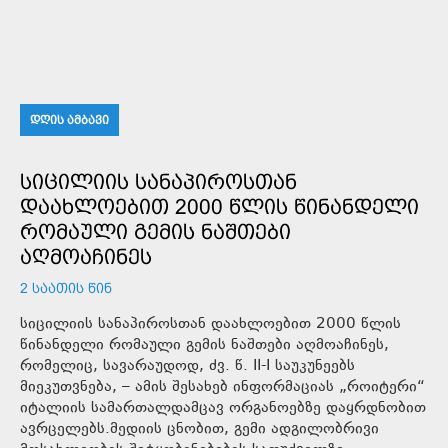
ᲓᲦᲘᲡ ᲐᲛᲑᲐᲕᲘ
ᲡᲘᲪᲘᲚᲘᲘᲡ ᲡᲐᲜᲐᲞᲘᲠᲝᲡᲗᲐᲜ
ᲓᲐᲐᲮᲚᲝᲔᲑᲘᲗ 2000 ᲬᲚᲘᲡ ᲬᲘᲜᲐᲜᲓᲔᲚᲘ
ᲠᲝᲛᲐᲣᲚᲘ ᲒᲔᲛᲘᲡ ᲜᲐᲨᲗᲔᲑᲘ
ᲐᲦᲛᲝᲐᲩᲘᲜᲔᲡ
2 ᲡᲐᲐᲗᲘᲡ ᲬᲘᲜ
სიცილიის სანაპიროსთან დაახლოებით 2000 წლის
წინანდელი რომაული გემის ნაშთები აღმოაჩინეს,
რომელიც, სავარაუდოდ, ძვ. წ. II-I საუკუნეებს
მიეკუთვნება, – ამის შესახებ ინფორმაციას „როიტერი“
იტალიის სამართალდამცავ ორგანოებზე დაყრდნობით
ავრცელებს.მედიის ცნობით, გემი ადგილობრივი