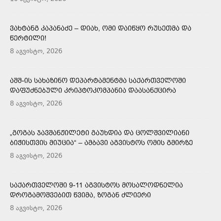
ᲕᲐᲮᲢᲐᲜᲒ ᲙᲐᲞᲐᲜᲐᲫᲔ – ᲓᲘᲐᲮ, ᲝᲛᲘ ᲓᲐᲘᲬᲧᲝ ᲠᲣᲡᲔᲗᲛᲐ ᲓᲐ
ᲬᲔᲠᲢᲘᲚᲘ!
8 აგვისტო, 2026
ᲐᲨᲨ-ᲘᲡ ᲡᲐᲮᲐᲖᲘᲜᲝ ᲓᲔᲞᲐᲠᲢᲐᲛᲔᲜᲢᲛᲐ ᲡᲐᲥᲐᲠᲗᲕᲔᲚᲝᲨᲘ
ᲓᲐᲤᲣᲫᲜᲔᲑᲣᲚᲘ ᲙᲠᲘᲞᲢᲝᲙᲝᲛᲞᲐᲜᲘᲐ ᲓᲐᲐᲡᲐᲜᲥᲪᲘᲠᲐ
8 აგვისტო, 2026
„ᲒᲝᲒᲐᲡ ᲯᲐᲕᲨᲐᲜᲟᲘᲚᲔᲢᲘ ᲒᲐᲣᲮᲓᲘᲐ ᲓᲐ ᲪᲝᲚᲨᲕᲘᲚᲘᲐᲜᲘ
ᲑᲘᲭᲘᲡᲗᲕᲘᲡ ᲛᲘᲣᲪᲘᲐ“ – ᲐᲛᲑᲐᲕᲘ ᲐᲒᲕᲘᲡᲢᲝᲡ ᲝᲛᲘᲡ ᲒᲛᲘᲠᲖᲔ
8 აგვისტო, 2026
ᲡᲐᲥᲐᲠᲗᲕᲔᲚᲝᲨᲘ 9-11 ᲐᲒᲕᲘᲡᲢᲝᲡ ᲛᲝᲡᲐᲚᲝᲓᲜᲔᲚᲘᲐ
ᲓᲠᲝᲒᲐᲛᲝᲨᲕᲔᲑᲘᲗ ᲬᲕᲘᲛᲐ, ᲖᲝᲒᲐᲜ ᲫᲚᲘᲔᲠᲘ
8 აგვისტო, 2026