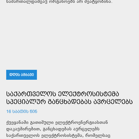
სამართალდამცავ ორგანოებს არ შეატყობინა.
ᲓᲦᲘᲡ ᲐᲛᲑᲐᲕᲘ
ᲡᲐᲥᲐᲠᲗᲕᲔᲚᲝᲡ ᲔᲚᲔᲥᲢᲠᲝᲡᲘᲡᲢᲔᲛᲐ
ᲡᲞᲔᲪᲘᲐᲚᲣᲠ ᲒᲐᲜᲪᲮᲐᲓᲔᲑᲐᲡ ᲐᲕᲠᲪᲔᲚᲔᲑᲡ
16 ᲡᲐᲐᲗᲘᲡ ᲬᲘᲜ
ქვეყანაში გათიშული ელექტროენერგიასთან
დაკავშირებით, განცხადებას ავრცელებს
საქართველოს ელექტროსისტემა, რომელსაც