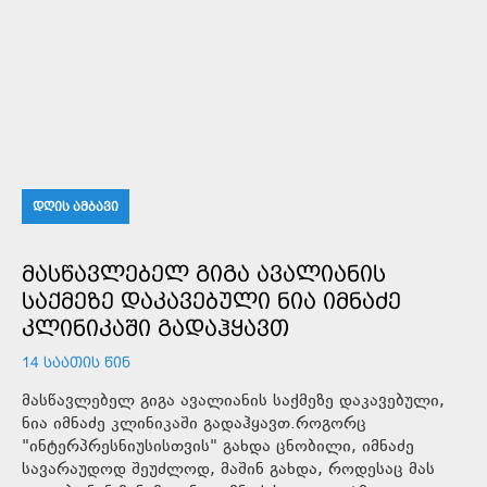
ᲓᲦᲘᲡ ᲐᲛᲑᲐᲕᲘ
ᲛᲐᲡᲬᲐᲕᲚᲔᲑᲔᲚ ᲒᲘᲒᲐ ᲐᲕᲐᲚᲘᲐᲜᲘᲡ
ᲡᲐᲥᲛᲔᲖᲔ ᲓᲐᲙᲐᲕᲔᲑᲣᲚᲘ ᲜᲘᲐ ᲘᲛᲜᲐᲫᲔ
ᲙᲚᲘᲜᲘᲙᲐᲨᲘ ᲒᲐᲓᲐᲰᲧᲐᲕᲗ
14 ᲡᲐᲐᲗᲘᲡ ᲬᲘᲜ
მასწავლებელ გიგა ავალიანის საქმეზე დაკავებული,
ნია იმნაძე კლინიკაში გადაჰყავთ.როგორც
"ინტერპრესნიუსისთვის" გახდა ცნობილი, იმნაძე
სავარაუდოდ შეუძლოდ, მაშინ გახდა, როდესაც მას