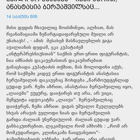
ᲐᲜᲐᲡᲢᲐᲡᲘᲐ ᲑᲔᲠᲣᲐᲨᲕᲘᲚᲡᲐᲪ...
14 ᲡᲐᲐᲗᲘᲡ ᲬᲘᲜ
მისი დედის ჩხავილიც მოისმინეთ, ალბათ, მას
რეანიმაციაში ზეწარგადაფარებული შვილი არ
უნახავს! , - ამის შესახებ მასწავლებლის გიგა
ავალიანის დედამ, ეკა კუპატაძემ
„ინტერპრესნიუსთან“ საქმის ერთ-ერთი ფიგურანტის,
ნია იმნაძის დაკავებასთან დაკავშირებით
განაცხადა.კუპატაძის თქმით, მას მოლოდინი აქვს,
რომ საქმეში კიდევ ერთი ფიგურანტის ანასტასია
ბერუაშვილის დაკავებაც მოხდება.„წარმოუდგენლად
ცუდად ვარ. ჩემი აზრით, ანასტასია ბერუაშვილიც იყო,
„ლაივში“ ვუყურე, დაიჭირეს თუ არა, არ ვიცი,
შეწყვიტა ადვოკატმა „ლაივი“. ბერუაშვილსაც
დაიჭერენ, ჩემი აზრით. გიგას უშუალო მკვლელებს
სხვას არავის ველოდი ნიას და ბერუაშვილის
გარდა.ძალიან ვნერვიულობ. ძალიან ცუდად ვარ.
განსაკუთრებით, ლეკიშვილი რომ ამბობს : „რომ არ
მომკვდარიყო, კლინიკაში წაიყვანეთო“-
გამომძიებელს ეუბნება. ჯერ ერთი, არც არავინ