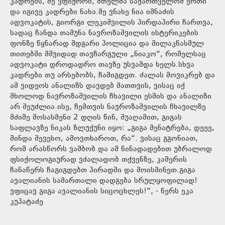
კადრებს, მე ვფიქრობ, მთელმა საქართველომ ერთი
და იგივე კადრები ნახა.მე ვნახე ნია იმნაძის
ადვოკატის, გიორგი ლეკიშვილის პირდაპირი ჩართვა,
სადაც ჩანდა თამუნა ნავროზაშვილის ისტერიკების
ფონზე წყნარად მდგარი პოლიცია და შილაკწასმულ
თითებში მშვიდად თავჩარგული „ნიაკო“, რომელსაც
ადვოკატი დროდადრო თავზე უსვამდა ხელს.სხვა
კადრები თუ არსებობს, ჩამიგდეთ. ძალას მოვიკრებ და
ამ ვიდეოს ანალიზს დავდებ მათთვის, ვისაც იქ
მხოლოდ ნავროზაშვილის ჩხავილი ესმის და ანალიზი
არ შეუძლია.ისე, ჩემთვის ნავროზაშვილის ჩხავილზე
მძიმე მოსასმენი 2 დღის წინ, შუაღამით, გიგას
საფლავზე ნიკას ზლუქუნი იყო: „გიგა მენატრება, დეეე,
მინდა შევეხო, ამოვთხაროთ, რა“. ვისაც გგონიათ,
რომ არასწორს ვამბობ და ამ წინადადებით უბრალოდ
ფსიქოლოგიურად ვძალადობ თქვენზე, კამერის
ჩანაწერს ჩაგიგდებთ პირადში და მოისმინეთ.გიგა
ავალიანის სამართალი დადგება სრულყოფილად!
ვფიცავ გიგა ავალიანის სიცოცხლეს!”, - წერს ეკა
კუპატაძე