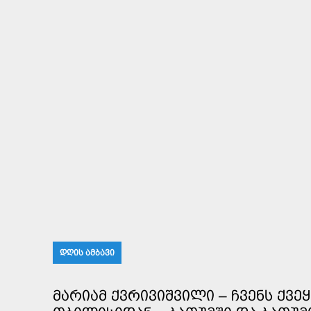
ᲓᲦᲘᲡ ᲐᲛᲑᲐᲕᲘ
ᲛᲐᲠᲘᲐᲛ ᲥᲕᲠᲘᲕᲘᲨᲕᲘᲚᲘ – ᲩᲕᲔᲜᲡ ᲥᲕᲔ