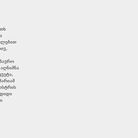
ოთხ
ა
თულებით
ივ,
გზავრო
 აღნიშნა
ყვეტა,
მარიამ
ისტრის
 დიდი
ი