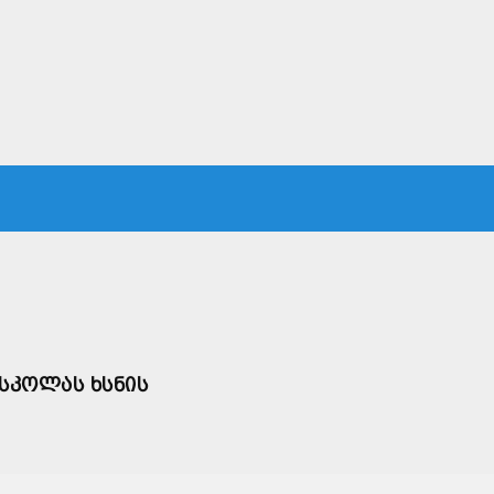
ᲙᲐ
ᲡᲐᲛᲐᲠᲗᲐᲚᲘ
ᲔᲙᲝᲜᲝᲛᲘᲙᲐ
ᲗᲐᲕᲓᲐᲪᲕᲐ
ᲛᲡᲝᲤᲚᲘᲝ
ᲡᲙᲝᲚᲐᲡ ᲮᲡᲜᲘᲡ