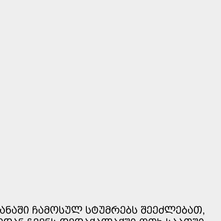
ᲧᲐᲜᲐᲨᲘ ᲩᲐᲛᲝᲡᲣᲚ ᲡᲢᲣᲛᲠᲔᲑᲡ ᲨᲔᲔᲫᲚᲔᲑᲐᲗ,