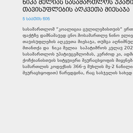
ᲜᲘᲙᲐ ᲛᲔᲚᲘᲐᲡ ᲡᲐᲡᲐᲛᲐᲠᲗᲚᲝᲡ ᲣᲞᲐᲢ
ᲗᲐᲕᲘᲡᲣᲤᲚᲔᲑᲘᲡ ᲐᲦᲙᲕᲔᲗᲐ ᲛᲘᲔᲡᲐᲯᲐ
5 ᲡᲐᲐᲗᲘᲡ ᲬᲘᲜ
სასამართლომ “კოალიცია ცვლილებისთვის“ ერთ
ფაქტზე დამნაშავედ ცნო.მოსამართლე ნინო ელიე
თავისუფლების აღკვეთა მიესაჯა, თუმცა აღნიშნუ
შთანთქა და ნიკა მელია საპატიმროს კვლავ 202
სასამართლოს უპატივცემლობას, კერძოდ კი, ად
ქოჩქიანისთვის სიტყვიერი შეურაცხყოფის მიყენ
სამართლის კოდექსის 366-ე მუხლის მე-2 ნაწილ
შეურაცხყოფით) წარედგინა, რაც სასჯელის სახედ