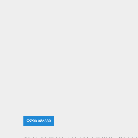
ᲓᲦᲘᲡ ᲐᲛᲑᲐᲕᲘ