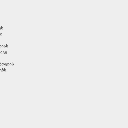
ის
თ
ლიას
იკე
ართლის
ებს.