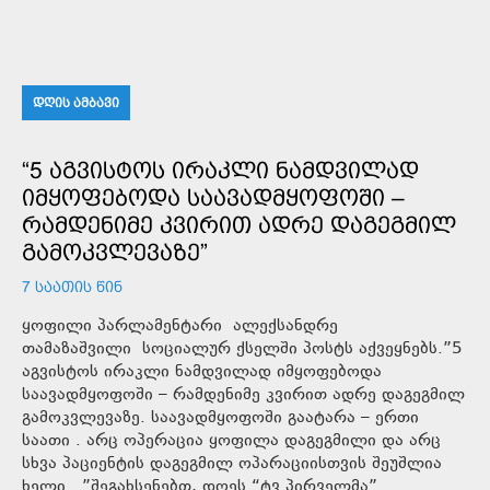
ᲓᲦᲘᲡ ᲐᲛᲑᲐᲕᲘ
“5 ᲐᲒᲕᲘᲡᲢᲝᲡ ᲘᲠᲐᲙᲚᲘ ᲜᲐᲛᲓᲕᲘᲚᲐᲓ
ᲘᲛᲧᲝᲤᲔᲑᲝᲓᲐ ᲡᲐᲐᲕᲐᲓᲛᲧᲝᲤᲝᲨᲘ –
ᲠᲐᲛᲓᲔᲜᲘᲛᲔ ᲙᲕᲘᲠᲘᲗ ᲐᲓᲠᲔ ᲓᲐᲒᲔᲒᲛᲘᲚ
ᲒᲐᲛᲝᲙᲕᲚᲔᲕᲐᲖᲔ”
7 ᲡᲐᲐᲗᲘᲡ ᲬᲘᲜ
ყოფილი პარლამენტარი ალექსანდრე
თამაზაშვილი სოციალურ ქსელში პოსტს აქვეყნებს.”5
აგვისტოს ირაკლი ნამდვილად იმყოფებოდა
საავადმყოფოში – რამდენიმე კვირით ადრე დაგეგმილ
გამოკვლევაზე. საავადმყოფოში გაატარა – ერთი
საათი . არც ოპერაცია ყოფილა დაგეგმილი და არც
სხვა პაციენტის დაგეგმილ ოპარაციისთვის შეუშლია
ხელი…”შეგახსენებთ, დღეს “ტვ პირველმა”