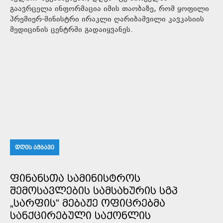
გაავრცელა ინფორმაცია იმის თაობაზე, რომ ყოფილი
პრემიერ-მინისტრი ირაკლი ღარიბაშვილი კავკასიის
მედიცინის ცენტრში გადაიყვანეს.
ᲓᲦᲘᲡ ᲐᲛᲑᲐᲕᲘ
ᲤᲘᲜᲐᲜᲡᲗᲐ ᲡᲐᲛᲘᲜᲘᲡᲢᲠᲝᲡ
ᲨᲔᲛᲝᲡᲐᲕᲚᲔᲑᲘᲡ ᲡᲐᲛᲡᲐᲮᲣᲠᲘᲡ ᲡᲒᲞ
„ᲡᲐᲠᲤᲘᲡ“ ᲛᲔᲑᲐᲟᲔ ᲝᲤᲘᲪᲠᲔᲑᲛᲐ
ᲡᲐᲜᲥᲪᲘᲠᲔᲑᲣᲚᲘ ᲡᲐᲥᲝᲜᲚᲘᲡ