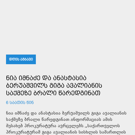
ᲓᲦᲘᲡ ᲐᲛᲑᲐᲕᲘ
ᲜᲘᲐ ᲘᲛᲜᲐᲫᲔ ᲓᲐ ᲐᲜᲐᲡᲢᲐᲡᲘᲐ
ᲑᲔᲠᲣᲐᲨᲕᲘᲚᲡ ᲒᲘᲒᲐ ᲐᲕᲐᲚᲘᲐᲜᲘᲡ
ᲡᲐᲥᲛᲔᲖᲔ ᲑᲠᲐᲚᲘ ᲬᲐᲠᲔᲓᲒᲘᲜᲐᲗ
6 ᲡᲐᲐᲗᲘᲡ ᲬᲘᲜ
ნია იმნაძე და ანასტასია ბერუაშვილს გიგა ავალიანის
საქმეზე ბრალი წარედგინათ.ინფორმაციას ამის
შესახებ პროკურატურა ავრცელებს.„საქართველოს
პროკურატურამ გიგა ავალიანის სისხლის სამართლის