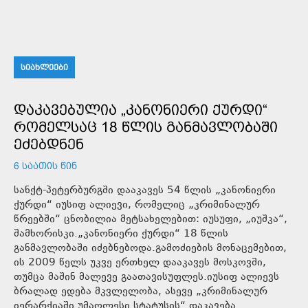
ᲡᲘᲐᲮᲚᲔᲔᲑᲘ
ᲓᲐᲙᲐᲕᲔᲑᲣᲚᲘᲐ „ᲙᲐᲜᲝᲜᲘᲔᲠᲘ ᲥᲣᲠᲓᲘ“
ᲠᲝᲛᲔᲚᲡᲐᲪ 18 ᲬᲚᲘᲡ ᲒᲐᲜᲛᲐᲕᲚᲝᲑᲐᲨᲘ
ᲔᲫᲔᲑᲓᲜᲔᲜ
6 ᲡᲐᲐᲗᲘᲡ ᲬᲘᲜ
სანქტ-პეტერბურგში დააკავეს 54 წლის „კანონიერი
ქურდი“ იუსიფ ალიევი, რომელიც „კრიმინალურ
წრეებში“ ცნობილია მეტსახელებით: იუსუფი, „იუშკა“,
შამხორისკი.„კანონიერი ქურდი“ 18 წლის
განმავლობაში იძებნებოდა.გამოძიების მონაცემებით,
ის 2009 წელს უკვე ერთხელ დააკავეს მოსკოვში,
თუმცა მაშინ მალევე გაათავისუფლეს.იუსიფ ალიევს
ბრალად ედება მკვლელობა, ასევე „კრიმინალურ
იერარქიაში უმაღლესი სტატუსის“ დაკავება.