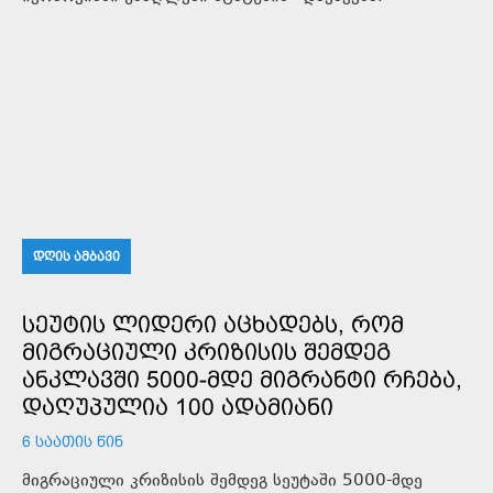
ᲓᲦᲘᲡ ᲐᲛᲑᲐᲕᲘ
ᲡᲔᲣᲢᲘᲡ ᲚᲘᲓᲔᲠᲘ ᲐᲪᲮᲐᲓᲔᲑᲡ, ᲠᲝᲛ
ᲛᲘᲒᲠᲐᲪᲘᲣᲚᲘ ᲙᲠᲘᲖᲘᲡᲘᲡ ᲨᲔᲛᲓᲔᲒ
ᲐᲜᲙᲚᲐᲕᲨᲘ 5000-ᲛᲓᲔ ᲛᲘᲒᲠᲐᲜᲢᲘ ᲠᲩᲔᲑᲐ,
ᲓᲐᲦᲣᲞᲣᲚᲘᲐ 100 ᲐᲓᲐᲛᲘᲐᲜᲘ
6 ᲡᲐᲐᲗᲘᲡ ᲬᲘᲜ
მიგრაციული კრიზისის შემდეგ სეუტაში 5000-მდე