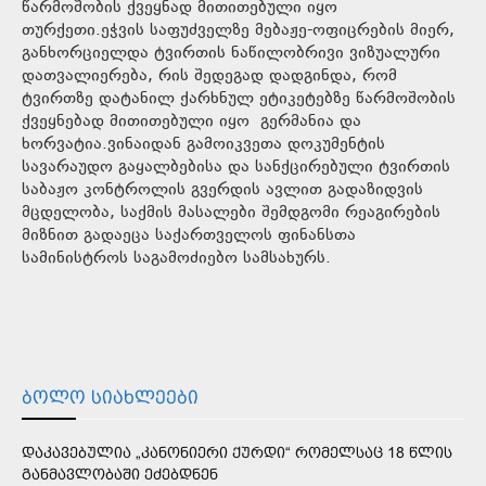
წარმოშობის ქვეყნად მითითებული იყო
თურქეთი.ეჭვის საფუძველზე მებაჟე-ოფიცრების მიერ,
განხორციელდა ტვირთის ნაწილობრივი ვიზუალური
დათვალიერება, რის შედეგად დადგინდა, რომ
ტვირთზე დატანილ ქარხნულ ეტიკეტებზე წარმოშობის
ქვეყნებად მითითებული იყო გერმანია და
ხორვატია.ვინაიდან გამოიკვეთა დოკუმენტის
სავარაუდო გაყალბებისა და სანქცირებული ტვირთის
საბაჟო კონტროლის გვერდის ავლით გადაზიდვის
მცდელობა, საქმის მასალები შემდგომი რეაგირების
მიზნით გადაეცა საქართველოს ფინანსთა
სამინისტროს საგამოძიებო სამსახურს.
ᲑᲝᲚᲝ ᲡᲘᲐᲮᲚᲔᲔᲑᲘ
ᲓᲐᲙᲐᲕᲔᲑᲣᲚᲘᲐ „ᲙᲐᲜᲝᲜᲘᲔᲠᲘ ᲥᲣᲠᲓᲘ“ ᲠᲝᲛᲔᲚᲡᲐᲪ 18 ᲬᲚᲘᲡ
ᲒᲐᲜᲛᲐᲕᲚᲝᲑᲐᲨᲘ ᲔᲫᲔᲑᲓᲜᲔᲜ