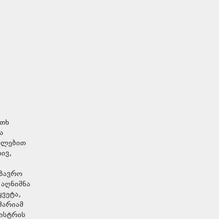
ოთხ
ა
თულებით
ივ,
გზავრო
 აღნიშნა
ყვეტა,
მარიამ
ისტრის