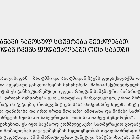
ᲧᲐᲜᲐᲨᲘ ᲩᲐᲛᲝᲡᲣᲚ ᲡᲢᲣᲛᲠᲔᲑᲡ ᲨᲔᲔᲫᲚᲔᲑᲐᲗ,
ᲘᲓᲐᲜ ᲩᲕᲔᲜᲡ ᲓᲔᲓᲐᲥᲐᲚᲐᲥᲨᲘ ᲝᲗᲮ ᲡᲐᲐᲗᲨᲘ
 თბილისიდან – ბათუმში და ბათუმიდან ჩვენს დედაქალაქში 
ა და მდგრადი განვითარების მინისტრმა, მარიამ ქვრივიშვილმ
თვის ეს განსაკუთრებული დღეა, რადგან სამგზავრო მიმარ
ს დროის შემცირება იყო.„როდესაც წარვადგინეთ, ერთი მხრ
ივ, ის გეგმები, რომლებიც დაისახა მიმდინარე წელს, ისევე
 დაპირება და ერთ-ერთი მთავარი ამოცანა და მიზანი სამ
უტის ხუთსაათ-ნახევრიდან ოთხ საათამდე შემცირება“, –
ეფასებით, ეს იყო საკმაოდ კომპლექსური საოპერაციო გადაწ
ით მობილობის გაუმჯობესების ხელშეწყობის თვალსაზრისით.
 გადაუხადა ამ მიმართულებით გაწეული სამუშაოსთვის. მინ