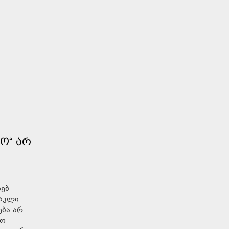
Ო“ ᲐᲠ
ხებ
რაკლი
ება არ
ყო