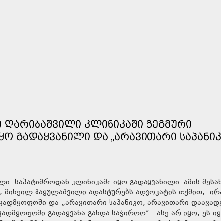
Ი ᲦᲐᲠᲘᲑᲐᲨᲕᲘᲚᲘ ᲙᲚᲘᲜᲘᲙᲐᲨᲘ ᲒᲔᲒᲛᲣᲠᲘ
ᲘᲧᲝ ᲒᲐᲓᲐᲧᲕᲐᲜᲘᲚᲘ ᲓᲐ „ᲐᲠᲐᲕᲘᲗᲐᲠᲘ ᲡᲐᲞᲐᲜᲘᲙ
ი საპატიმროდან კლინიკაში იყო გადაყვანილი. ამის შესა
 მიხეილ შაყულაშვილი ადასტურებს.ადვოკატის თქმით, ი
ადმყოფოში და „არავითარი საპანიკო, არავითარი დაავად
ადმყოფოში გადაყვანა გახდა საჭიროო“ - ასე არ იყო, ეს ი