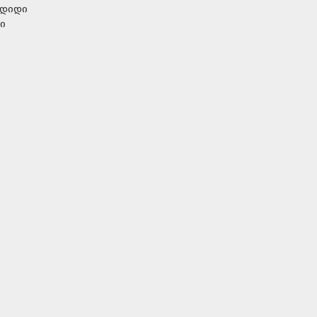
 დიდი
ი