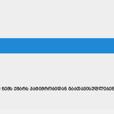
ᲙᲐ
ᲡᲐᲛᲐᲠᲗᲐᲚᲘ
ᲔᲙᲝᲜᲝᲛᲘᲙᲐ
ᲗᲐᲕᲓᲐᲪᲕᲐ
ᲛᲡᲝᲤᲚᲘᲝ
Ე ᲩᲔᲛᲡ ᲥᲛᲐᲠᲡ ᲞᲐᲢᲘᲛᲠᲝᲑᲘᲓᲐᲜ ᲒᲐᲐᲗᲐᲕᲘᲡᲣᲤᲚᲔᲑᲔ