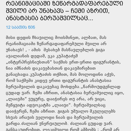
ᲠᲔᲐᲜᲘᲛᲐᲪᲘᲐᲨᲘ ᲖᲔᲬᲐᲠᲒᲐᲓᲐᲤᲐᲠᲔᲑᲣᲚᲘ
ᲨᲕᲘᲚᲘ ᲐᲠ ᲣᲜᲐᲮᲐᲕᲡ – ᲩᲔᲛᲘ ᲐᲖᲠᲘᲗ,
ᲐᲜᲐᲡᲢᲐᲡᲘᲐ ᲑᲔᲠᲣᲐᲨᲕᲘᲚᲡᲐᲪ...
12 ᲡᲐᲐᲗᲘᲡ ᲬᲘᲜ
მისი დედის ჩხავილიც მოისმინეთ, ალბათ, მას
რეანიმაციაში ზეწარგადაფარებული შვილი არ
უნახავს! , - ამის შესახებ მასწავლებლის გიგა
ავალიანის დედამ, ეკა კუპატაძემ
„ინტერპრესნიუსთან“ საქმის ერთ-ერთი ფიგურანტის,
ნია იმნაძის დაკავებასთან დაკავშირებით
განაცხადა.კუპატაძის თქმით, მას მოლოდინი აქვს,
რომ საქმეში კიდევ ერთი ფიგურანტის ანასტასია
ბერუაშვილის დაკავებაც მოხდება.„წარმოუდგენლად
ცუდად ვარ. ჩემი აზრით, ანასტასია ბერუაშვილიც იყო,
„ლაივში“ ვუყურე, დაიჭირეს თუ არა, არ ვიცი,
შეწყვიტა ადვოკატმა „ლაივი“. ბერუაშვილსაც
დაიჭერენ, ჩემი აზრით. გიგას უშუალო მკვლელებს
სხვას არავის ველოდი ნიას და ბერუაშვილის
გარდა.ძალიან ვნერვიულობ. ძალიან ცუდად ვარ.
განსაკუთრებით, ლეკიშვილი რომ ამბობს : „რომ არ