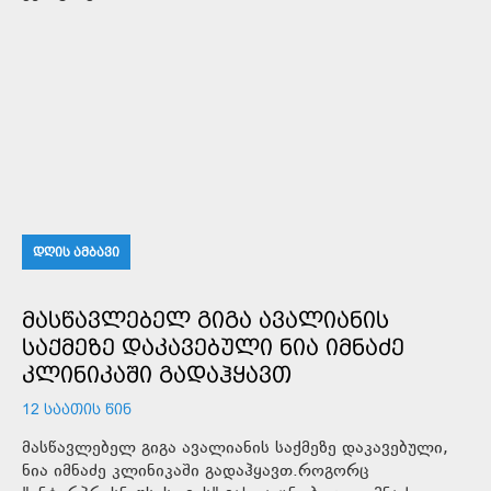
ᲓᲦᲘᲡ ᲐᲛᲑᲐᲕᲘ
ᲛᲐᲡᲬᲐᲕᲚᲔᲑᲔᲚ ᲒᲘᲒᲐ ᲐᲕᲐᲚᲘᲐᲜᲘᲡ
ᲡᲐᲥᲛᲔᲖᲔ ᲓᲐᲙᲐᲕᲔᲑᲣᲚᲘ ᲜᲘᲐ ᲘᲛᲜᲐᲫᲔ
ᲙᲚᲘᲜᲘᲙᲐᲨᲘ ᲒᲐᲓᲐᲰᲧᲐᲕᲗ
12 ᲡᲐᲐᲗᲘᲡ ᲬᲘᲜ
მასწავლებელ გიგა ავალიანის საქმეზე დაკავებული,
ნია იმნაძე კლინიკაში გადაჰყავთ.როგორც