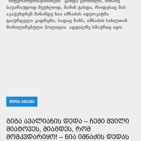
"ინტერპრესნიუსისთვის" გახდა ცნობილი, იმნაძე
სავარაუდოდ შეუძლოდ, მაშინ გახდა, როდესაც მას
აკავებდნენ.მანამდე ნია იმნაძის ადვოკატმა
გაავრცელა კადრები, სადაც ჩანს, იმნაძის სახლთან
მობილიზებული პოლიცია. ადგილზე ხმაურიც იყო.
ᲓᲦᲘᲡ ᲐᲛᲑᲐᲕᲘ
ᲒᲘᲒᲐ ᲐᲕᲐᲚᲘᲐᲜᲘᲡ ᲓᲔᲓᲐ – ᲩᲔᲛᲘ ᲨᲕᲘᲚᲘ
ᲛᲘᲐᲢᲝᲕᲔᲡ, ᲛᲘᲐᲒᲓᲔᲡ, ᲠᲝᲛ
ᲛᲝᲛᲙᲕᲓᲐᲠᲘᲧᲝ! – ᲜᲘᲐ ᲘᲛᲜᲐᲫᲘᲡ ᲓᲔᲓᲐᲡ