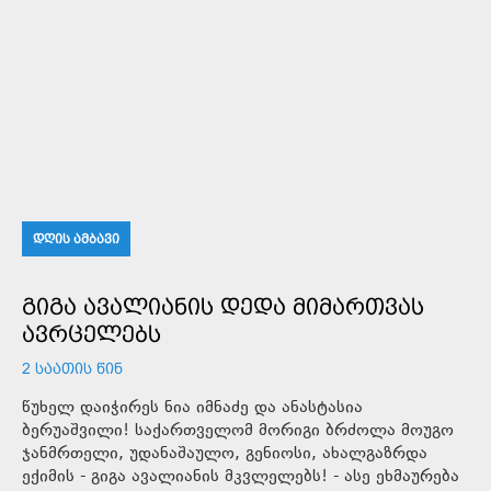
ᲓᲦᲘᲡ ᲐᲛᲑᲐᲕᲘ
ᲒᲘᲒᲐ ᲐᲕᲐᲚᲘᲐᲜᲘᲡ ᲓᲔᲓᲐ ᲛᲘᲛᲐᲠᲗᲕᲐᲡ
ᲐᲕᲠᲪᲔᲚᲔᲑᲡ
2 ᲡᲐᲐᲗᲘᲡ ᲬᲘᲜ
წუხელ დაიჭირეს ნია იმნაძე და ანასტასია
ბერუაშვილი! საქართველომ მორიგი ბრძოლა მოუგო
ჯანმრთელი, უდანაშაულო, გენიოსი, ახალგაზრდა
ექიმის - გიგა ავალიანის მკვლელებს! - ასე ეხმაურება