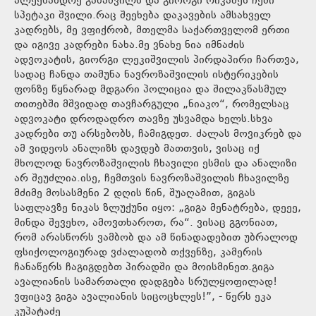
ალექსანდრე გაბაშვილს და გიორგი რიკაძეს ჩემი
სპეტაკი შვილი.რაც შეეხება დაკავების ამსახველ
კადრებს, მე ვფიქრობ, მთელმა საქართველომ ერთი
და იგივე კადრები ნახა.მე ვნახე ნია იმნაძის
ადვოკატის, გიორგი ლეკიშვილის პირდაპირი ჩართვა,
სადაც ჩანდა თამუნა ნავროზაშვილის ისტერიკების
ფონზე წყნარად მდგარი პოლიცია და შილაკწასმულ
თითებში მშვიდად თავჩარგული „ნიაკო“, რომელსაც
ადვოკატი დროდადრო თავზე უსვამდა ხელს.სხვა
კადრები თუ არსებობს, ჩამიგდეთ. ძალას მოვიკრებ და
ამ ვიდეოს ანალიზს დავდებ მათთვის, ვისაც იქ
მხოლოდ ნავროზაშვილის ჩხავილი ესმის და ანალიზი
არ შეუძლია.ისე, ჩემთვის ნავროზაშვილის ჩხავილზე
მძიმე მოსასმენი 2 დღის წინ, შუაღამით, გიგას
საფლავზე ნიკას ზლუქუნი იყო: „გიგა მენატრება, დეეე,
მინდა შევეხო, ამოვთხაროთ, რა“. ვისაც გგონიათ,
რომ არასწორს ვამბობ და ამ წინადადებით უბრალოდ
ფსიქოლოგიურად ვძალადობ თქვენზე, კამერის
ჩანაწერს ჩაგიგდებთ პირადში და მოისმინეთ.გიგა
ავალიანის სამართალი დადგება სრულყოფილად!
ვფიცავ გიგა ავალიანის სიცოცხლეს!”, - წერს ეკა
კუპატაძე