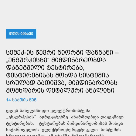
ᲓᲦᲘᲡ ᲐᲛᲑᲐᲕᲘ
ᲡᲔᲛᲔᲙ-ᲘᲡ ᲬᲔᲕᲠᲘ ᲒᲘᲝᲠᲒᲘ ᲤᲐᲜᲒᲐᲜᲘ –
„ᲔᲜᲒᲣᲠᲰᲔᲡᲖᲔ“ ᲛᲘᲛᲓᲘᲜᲐᲠᲔᲝᲑᲓᲐ
ᲓᲐᲒᲔᲒᲛᲘᲚᲘ ᲢᲔᲡᲢᲘᲠᲔᲑᲐ,
ᲢᲔᲡᲢᲘᲠᲔᲑᲘᲡᲐᲡ ᲛᲝᲮᲓᲐ ᲡᲘᲡᲢᲔᲛᲘᲡ
ᲡᲠᲣᲚᲐᲓ ᲒᲐᲗᲘᲨᲕᲐ, ᲛᲘᲛᲓᲘᲜᲐᲠᲔᲝᲑᲡ
ᲛᲝᲛᲮᲓᲐᲠᲘᲡ ᲓᲔᲢᲐᲚᲣᲠᲘ ᲐᲜᲐᲚᲘᲖᲘ
14 ᲡᲐᲐᲗᲘᲡ ᲬᲘᲜ
დღეს სახელმწიფო ელექტროსისტემა
„ენგურჰესის“ აგრეგატებზე აწარმოებდა დაგეგმილ
ტესტირებას. ტესტირების მიმდინარეობისას მოხდა
საქართველოს ელექტროენერგეტიკული სისტემის