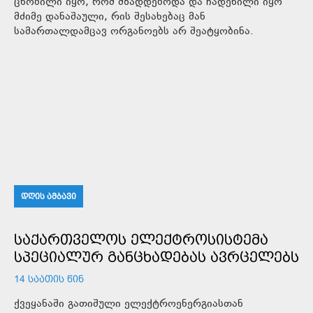
ცნობილი იყო, რომ მზადდებოდა და ჩადენილი იყო
მძიმე დანაშაული, რის შესახებაც მან
სამართალდამცავ ორგანოებს არ შეატყობინა.
ᲓᲦᲘᲡ ᲐᲛᲑᲐᲕᲘ
ᲡᲐᲥᲐᲠᲗᲕᲔᲚᲝᲡ ᲔᲚᲔᲥᲢᲠᲝᲡᲘᲡᲢᲔᲛᲐ
ᲡᲞᲔᲪᲘᲐᲚᲣᲠ ᲒᲐᲜᲪᲮᲐᲓᲔᲑᲐᲡ ᲐᲕᲠᲪᲔᲚᲔᲑᲡ
14 ᲡᲐᲐᲗᲘᲡ ᲬᲘᲜ
ქვეყანაში გათიშული ელექტროენერგიასთან