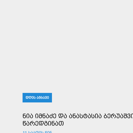
ᲓᲦᲘᲡ ᲐᲛᲑᲐᲕᲘ
ᲜᲘᲐ ᲘᲛᲜᲐᲫᲔ ᲓᲐ ᲐᲜᲐᲡᲢᲐᲡᲘᲐ ᲑᲔᲠᲣᲐᲨ
ᲬᲐᲠᲔᲓᲒᲘᲜᲐᲗ
11 ᲡᲐᲐᲗᲘᲡ ᲬᲘᲜ