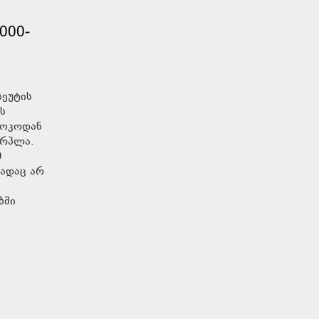
000-
სეუტის
ს
როკოდან
ერპლა.
0
მადაც არ
ბში