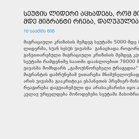
ᲡᲔᲣᲢᲘᲡ ᲚᲘᲓᲔᲠᲘ ᲐᲪᲮᲐᲓᲔᲑᲡ, ᲠᲝᲛ Მ
ᲛᲓᲔ ᲛᲘᲒᲠᲐᲜᲢᲘ ᲠᲩᲔᲑᲐ, ᲓᲐᲦᲣᲞᲣᲚᲘᲐ
10 ᲡᲐᲐᲗᲘᲡ ᲬᲘᲜ
მიგრაციული კრიზისის შემდეგ სეუტაში 5000-მდე მ
ლიდერმა, ხუან ხესუს ვივასმა განაცხადა.როგორც
განვითარებული მიგრაციული კრიზისის შემდეგ კვ
სეუტაში რამდენიმე საათში დაახლოებით 78000 მ
ვივასმა მომხდარს „გამოუსწორებელი ტრაგედია“
მიგრანტის დაბრუნებამ ვითარება მნიშვნელოვნად
არის.ვივასმა გააკრიტიკა ესპანეთის პრემიერ-მ
რეაგირება დაგვიანებული და არასაკმარისი იყო.
კვლავ ვრცელდება მოწოდებები სეუტაში მასობრი