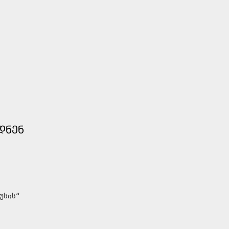
ᲓᲜᲔᲜ
უსის“