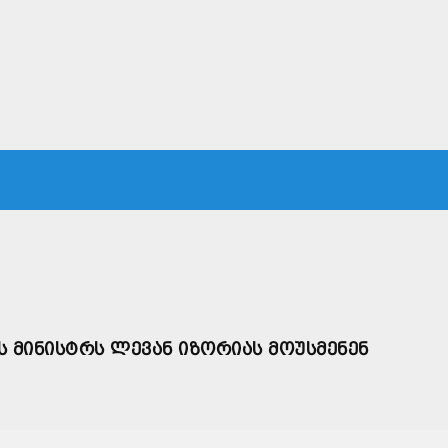
ᲙᲐ
ᲡᲐᲛᲐᲠᲗᲐᲚᲘ
ᲔᲙᲝᲜᲝᲛᲘᲙᲐ
ᲗᲐᲕᲓᲐᲪᲕᲐ
ᲛᲡᲝᲤᲚᲘᲝ
 ᲛᲘᲜᲘᲡᲢᲠᲡ ᲚᲔᲕᲐᲜ ᲘᲖᲝᲠᲘᲐᲡ ᲛᲝᲣᲡᲛᲔᲜᲔᲜ