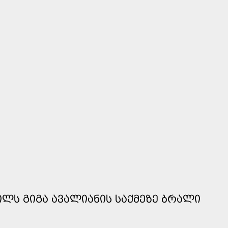
ᲕᲘᲚᲡ ᲒᲘᲒᲐ ᲐᲕᲐᲚᲘᲐᲜᲘᲡ ᲡᲐᲥᲛᲔᲖᲔ ᲑᲠᲐᲚᲘ