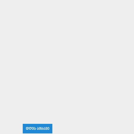
ᲓᲦᲘᲡ ᲐᲛᲑᲐᲕᲘ