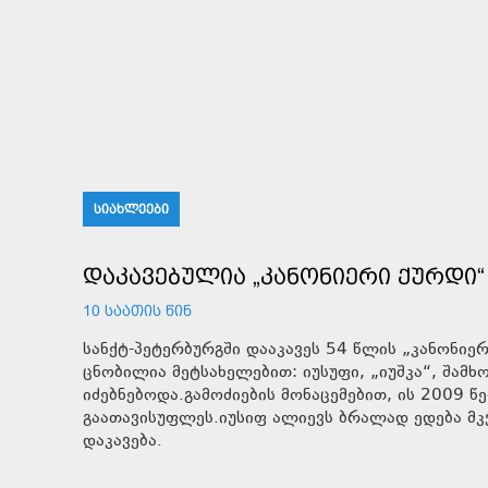
ᲡᲘᲐᲮᲚᲔᲔᲑᲘ
ᲓᲐᲙᲐᲕᲔᲑᲣᲚᲘᲐ „ᲙᲐᲜᲝᲜᲘᲔᲠᲘ ᲥᲣᲠᲓᲘ“
10 ᲡᲐᲐᲗᲘᲡ ᲬᲘᲜ
სანქტ-პეტერბურგში დააკავეს 54 წლის „კანონიე
ცნობილია მეტსახელებით: იუსუფი, „იუშკა“, შამ
იძებნებოდა.გამოძიების მონაცემებით, ის 2009 წ
გაათავისუფლეს.იუსიფ ალიევს ბრალად ედება მკ
დაკავება.