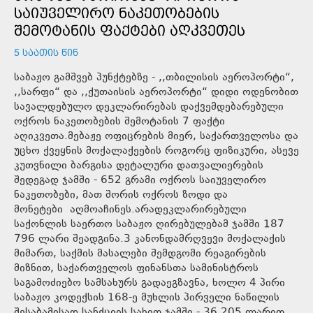
ᲡᲐᲘᲣᲕᲔᲚᲘᲠᲝ ᲜᲐᲙᲔᲗᲝᲑᲔᲑᲘᲡ
ᲨᲔᲛᲝᲢᲐᲜᲘᲡ ᲤᲐᲥᲢᲔᲑᲘ ᲐᲦᲙᲕᲔᲗᲔᲡ
5 ᲡᲐᲐᲗᲘᲡ ᲬᲘᲜ
საბაჟო გამშვებ პუნქტებზე - ,,თბილისის აეროპორტი“,
,,სარფი“ და ,,ქუთაისის აეროპორტი“ დიდი ოდენობით
სავალდებულო დეკლარირებას დაქვემდებარებული
ოქროს ნაკეთობების შემოტანის 7 ფაქტი
აღიკვეთა.მებაჟე ოფიცრების მიერ, საქართველოსა და
უცხო ქვეყნის მოქალაქეების როგორც ფიზიკური, ასევე
კუთვნილი ბარგისა დეტალური დათვალიერების
შედეგად ჯამში - 652 გრამი ოქროს საიუველირო
ნაკეთობები, მათ შორის ოქროს ზოდი და
მონეტები აღმოაჩინეს.არადეკლარირებული
საქონლის საერთო საბაჟო ღირებულებამ ჯამში 187
796 ლარი შეადგინა.3 კანონდამრღვევი მოქალაქის
მიმართ, საქმის მასალები შემდგომი რეაგირების
მიზნით, საქართველოს ფინანსთა სამინისტროს
საგამოძიებო სამსახურს გადაეგზავნა, ხოლო 4 პირი
საბაჟო კოდექსის 168-ე მუხლის პირველი ნაწილის
შესაბამისად სანქციის სახით ჯამში - 36 205 ლარით