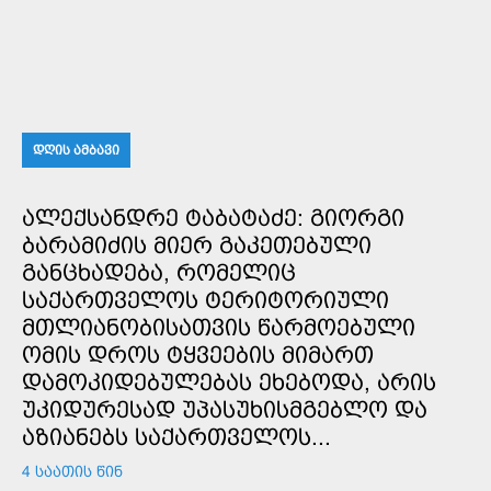
ᲓᲦᲘᲡ ᲐᲛᲑᲐᲕᲘ
ᲐᲚᲔᲥᲡᲐᲜᲓᲠᲔ ᲢᲐᲑᲐᲢᲐᲫᲔ: ᲒᲘᲝᲠᲒᲘ
ᲑᲐᲠᲐᲛᲘᲫᲘᲡ ᲛᲘᲔᲠ ᲒᲐᲙᲔᲗᲔᲑᲣᲚᲘ
ᲒᲐᲜᲪᲮᲐᲓᲔᲑᲐ, ᲠᲝᲛᲔᲚᲘᲪ
ᲡᲐᲥᲐᲠᲗᲕᲔᲚᲝᲡ ᲢᲔᲠᲘᲢᲝᲠᲘᲣᲚᲘ
ᲛᲗᲚᲘᲐᲜᲝᲑᲘᲡᲐᲗᲕᲘᲡ ᲬᲐᲠᲛᲝᲔᲑᲣᲚᲘ
ᲝᲛᲘᲡ ᲓᲠᲝᲡ ᲢᲧᲕᲔᲔᲑᲘᲡ ᲛᲘᲛᲐᲠᲗ
ᲓᲐᲛᲝᲙᲘᲓᲔᲑᲣᲚᲔᲑᲐᲡ ᲔᲮᲔᲑᲝᲓᲐ, ᲐᲠᲘᲡ
ᲣᲙᲘᲓᲣᲠᲔᲡᲐᲓ ᲣᲞᲐᲡᲣᲮᲘᲡᲛᲒᲔᲑᲚᲝ ᲓᲐ
ᲐᲖᲘᲐᲜᲔᲑᲡ ᲡᲐᲥᲐᲠᲗᲕᲔᲚᲝᲡ...
4 ᲡᲐᲐᲗᲘᲡ ᲬᲘᲜ