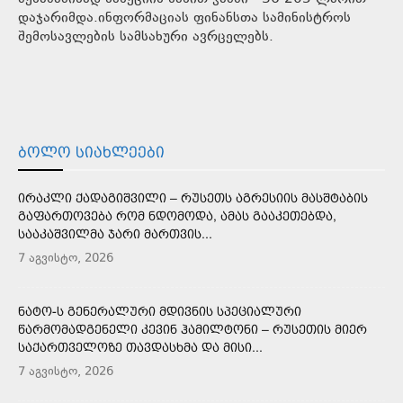
დაჯარიმდა.ინფორმაციას ფინანსთა სამინისტროს
შემოსავლების სამსახური ავრცელებს.
ᲑᲝᲚᲝ ᲡᲘᲐᲮᲚᲔᲔᲑᲘ
ᲘᲠᲐᲙᲚᲘ ᲥᲐᲓᲐᲒᲘᲨᲕᲘᲚᲘ – ᲠᲣᲡᲔᲗᲡ ᲐᲒᲠᲔᲡᲘᲘᲡ ᲛᲐᲡᲨᲢᲐᲑᲘᲡ
ᲒᲐᲤᲐᲠᲗᲝᲕᲔᲑᲐ ᲠᲝᲛ ᲜᲓᲝᲛᲝᲓᲐ, ᲐᲛᲐᲡ ᲒᲐᲐᲙᲔᲗᲔᲑᲓᲐ,
ᲡᲐᲐᲙᲐᲨᲕᲘᲚᲛᲐ ᲯᲐᲠᲘ ᲛᲐᲠᲗᲕᲘᲡ...
7 აგვისტო, 2026
ᲜᲐᲢᲝ-Ს ᲒᲔᲜᲔᲠᲐᲚᲣᲠᲘ ᲛᲓᲘᲕᲜᲘᲡ ᲡᲞᲔᲪᲘᲐᲚᲣᲠᲘ
ᲬᲐᲠᲛᲝᲛᲐᲓᲒᲔᲜᲔᲚᲘ ᲙᲔᲕᲘᲜ ᲰᲐᲛᲘᲚᲢᲝᲜᲘ – ᲠᲣᲡᲔᲗᲘᲡ ᲛᲘᲔᲠ
ᲡᲐᲥᲐᲠᲗᲕᲔᲚᲝᲖᲔ ᲗᲐᲕᲓᲐᲡᲮᲛᲐ ᲓᲐ ᲛᲘᲡᲘ...
7 აგვისტო, 2026