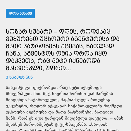
ᲓᲦᲘᲡ ᲐᲛᲑᲐᲕᲘ
ᲡᲝᲖᲐᲠ ᲡᲣᲑᲐᲠᲘ – ᲓᲦᲔᲡ, ᲠᲝᲓᲔᲡᲐᲪ
ᲕᲣᲧᲣᲠᲔᲑᲗ ᲣᲪᲮᲝᲣᲠᲘ ᲐᲒᲔᲜᲢᲣᲠᲘᲡᲐ ᲓᲐ
ᲛᲐᲗᲘ ᲞᲐᲢᲠᲝᲜᲔᲑᲡ ᲥᲪᲔᲕᲐᲡ, ᲜᲐᲗᲚᲐᲓ
ᲩᲐᲜᲡ, ᲐᲒᲕᲘᲡᲢᲝᲡ ᲝᲛᲘᲡ ᲓᲠᲝᲡ ᲘᲧᲝ
ᲓᲐᲙᲕᲔᲗᲐ, ᲠᲐᲪ ᲛᲔᲢᲘ ᲘᲥᲜᲔᲑᲝᲓᲐ
ᲛᲡᲮᲕᲔᲠᲞᲚᲘ, ᲣᲤᲠᲝ...
3 ᲡᲐᲐᲗᲘᲡ ᲬᲘᲜ
სააკაშვილი ფიქრობდა, რაც მეტი იქნებოდა
მსხვერპლი, მით მეტ საერთაშორისო დახმარებას
მიიღებდა საქართველო, მაგრამ დღეს როდესაც
ვუყურებთ, როგორ იქცევიან საქართველოში მოქმედი
უცხოური აგენტურა და მათი პატრონები, ნათლად
ჩანს, რომ ეს იყო გარედან მიღებული დაკვეთა, – ამის
შესახებ პარლამენტის ვიცე-სპიკერმა, „ხალხის
ძალის“ თავმჯდომარემ, სოზარ სუბარმა 2008 წლის