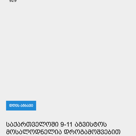
929
ᲓᲦᲘᲡ ᲐᲛᲑᲐᲕᲘ
ᲡᲐᲥᲐᲠᲗᲕᲔᲚᲝᲨᲘ 9-11 ᲐᲒᲕᲘᲡᲢᲝᲡ
ᲛᲝᲡᲐᲚᲝᲓᲜᲔᲚᲘᲐ ᲓᲠᲝᲒᲐᲛᲝᲨᲕᲔᲑᲘᲗ