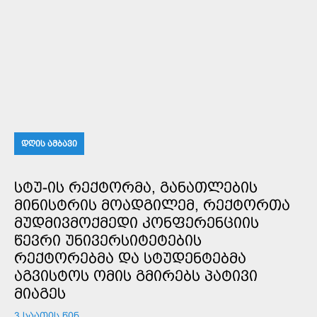
ᲓᲦᲘᲡ ᲐᲛᲑᲐᲕᲘ
ᲡᲢᲣ-ᲘᲡ ᲠᲔᲥᲢᲝᲠᲛᲐ, ᲒᲐᲜᲐᲗᲚᲔᲑᲘᲡ
ᲛᲘᲜᲘᲡᲢᲠᲘᲡ ᲛᲝᲐᲓᲒᲘᲚᲔᲛ, ᲠᲔᲥᲢᲝᲠᲗᲐ
ᲛᲣᲓᲛᲘᲕᲛᲝᲥᲛᲔᲓᲘ ᲙᲝᲜᲤᲔᲠᲔᲜᲪᲘᲘᲡ
ᲬᲔᲕᲠᲘ ᲣᲜᲘᲕᲔᲠᲡᲘᲢᲔᲢᲔᲑᲘᲡ
ᲠᲔᲥᲢᲝᲠᲔᲑᲛᲐ ᲓᲐ ᲡᲢᲣᲓᲔᲜᲢᲔᲑᲛᲐ
ᲐᲒᲕᲘᲡᲢᲝᲡ ᲝᲛᲘᲡ ᲒᲛᲘᲠᲔᲑᲡ ᲞᲐᲢᲘᲕᲘ
ᲛᲘᲐᲒᲔᲡ
3 ᲡᲐᲐᲗᲘᲡ ᲬᲘᲜ