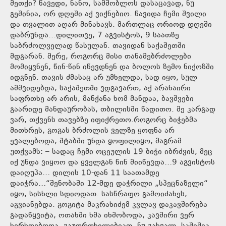
მეთქი? წავედი, ნანო, სამშობლოს დასაცავად, ნუ
გეშინია, ორ დღეში აქ ვიქნებიო. წავიდა ჩემი შვილი
და თვალით აღარ მინახავს. მართლაც ორიოდ დღეში
დაბრუნდა…დილითვე, 7 აგვისტოს, 9 საათზე
საბრძოლველად წასულან. თავიდან საქაშეთში
მდგარან. მერე, როგორც მისი თანამებრძოლები
მომიყვნენ, წინ-წინ იწევდნენ და ბოლოს ზემო ნიქოზში
იდგნენ. თავის ძმასაც არ უმხელდა, სად იყო, სულ
ამშვიდებდა, საქაშეთში ვდგავართ, აქ არანაირი
საფრთხე არ არის, მანქანა ხომ მანდაა, ბავშვები
გაარიდე მანდაურობას, თბილისში წადითო. მე კარგად
ვარ, თქვენს თავებზე იფიქრეთო.როგორც ბიჭებმა
მითხრეს, გოგას ბრძოლის ველზე ყოფნა არ
ევალებოდა, შტაბში უნდა ყოფილიყო, მაგრამ
უთქვამს: – სადაც ჩემი ოცეულის 19 ბიჭი იბრძვის, მეც
იქ უნდა ვიყოო და ყველგან წინ მიიწევდა…9 აგვისტოს
დაიღუპა… დილის 10-დან 11 საათამდე
დაიჭრა…“შენობაში 12-მდე დაჭრილი „სპეცნაზელი“
იყო, სისხლი სდიოდათ. სასწრაფო გამოიძახეს,
აგვიანებდა. გოგიტა მაკრახიძემ კვლავ დაკავშირება
გადაწყვიტა, ოთახში ხმა იხშობოდა, კავშირი ვერ