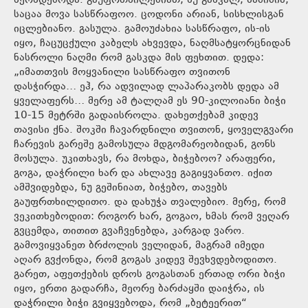
ხერხდებოდა. გაუფრთხილებიათ, ნუ გახვალ, საშიშია,
საცაა მოვა სასწრაფოო. ცოდონი არიან, სისხლისგან
იცლებიანო. გასულა. გამოუძახია სასწრაფო, ის-ის
იყო, ჩაცუცქული კაბელს ახვევდა, ნაღმსატყორცნიდან
ნასროლი ნაღმი რომ გასკდა მის ფეხთით. დედა:
„იმათთვის მოყვანილი სასწრაფო თვითონ
დასჭირდა… ეჰ, რა ადვილად ლაპარაკობს დედა ამ
ყველაფერს… მერე ამ ტალღამ ეს 90-კილოიანი ბიჭი
10-15 მეტრში გადაისროლა. დახეთქებამ კიდევ
თავისი ქნა. შოკში ჩავარდნილი თვითონ, ყოველგვარი
ჩარევის გარეშე გამოსულა მდგომარეობიდან, გონს
მოსულა. უკითხავს, რა მოხდა, ბიჭებოო? არაფერი,
გოგა, დაჭრილი ხარ და ახლავე გაგიყვანთო. იქით
ამშვიდებდა, ნუ გეშინიათ, ბიჭებო, თავებს
გაუფრთხილდითო. და დახუჭა თვალებიო. მერე, რომ
ვეკითხებოდით: როგორ ხარ, გოგაო, ხმას რომ ვეღარ
გვცემდა, თითით გვაჩვენებდა, კარგად ვარო.
გამოვიყვანეთ ბრძოლის ველიდან, მაგრამ იმედი
აღარ გვქონდა, რომ გოგას კიდევ შევხვდებოდითო.
გარეთ, აფეთქების დროს გოგასთან ერთად ორი ბიჭი
იყო, ერთი გადარჩა, მეორე ბარძაყში დაიჭრა, ის
დაჭრილი ბიჭი გვიყვებოდა, რომ „ბეტეერით“