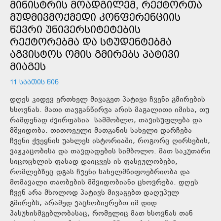
ᲛᲘᲜᲘᲡᲢᲠᲘᲡ ᲛᲝᲐᲓᲒᲘᲚᲔᲛ, ᲠᲔᲥᲢᲝᲠᲗᲐ
ᲛᲣᲓᲛᲘᲕᲛᲝᲥᲛᲔᲓᲘ ᲙᲝᲜᲤᲔᲠᲔᲜᲪᲘᲘᲡ
ᲬᲔᲕᲠᲘ ᲣᲜᲘᲕᲔᲠᲡᲘᲢᲔᲢᲔᲑᲘᲡ
ᲠᲔᲥᲢᲝᲠᲔᲑᲛᲐ ᲓᲐ ᲡᲢᲣᲓᲔᲜᲢᲔᲑᲛᲐ
ᲐᲒᲕᲘᲡᲢᲝᲡ ᲝᲛᲘᲡ ᲒᲛᲘᲠᲔᲑᲡ ᲞᲐᲢᲘᲕᲘ
ᲛᲘᲐᲒᲔᲡ
11 ᲡᲐᲐᲗᲘᲡ ᲬᲘᲜ
დღეს კიდევ ერთხელ მივაგეთ პატივი ჩვენი გმირების
ხსოვნას. მათი თავგანწირვა არის მაგალითი იმისა, თუ
რამდენად ძვირფასია სამშობლო, თავისუფლება და
მშვიდობა. თითოეული მათგანის სახელი დარჩება
ჩვენი ქვეყნის უახლეს ისტორიაში, როგორც ღირსების,
ვაჟკაცობისა და თავდადების სიმბოლო. მათ საკუთარი
სიცოცხლის ფასად დაიცვეს ის ფასეულობები,
რომლებზეც დგას ჩვენი სახელმწიფოებრიობა და
მომავალი თაობების მშვიდობიანი ცხოვრება. დღეს
ჩვენ არა მხოლოდ პატივს მივაგებთ დაღუპულ
გმირებს, არამედ ვაცნობიერებთ იმ დიდ
პასუხისმგებლობასაც, რომელიც მათ ხსოვნას თან