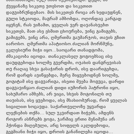
წამოიზარდა, სულ იმას მეუბნებოდა: დედა, ამ
ქვეყანაზე სიკეთე ვთესოთ და სიკეთით
დაგვიბრუნდებაო. მის სიკეთეს როცა არ ხედავდნენ,
გული სტკიოდა, მაგრამ ამბობდა, ოღონდაც კარგად
იყვნენ, რას ვიზამთ, ყველას ვერ დავანახვებთ
სიკეთეს, მათ ასე ესმით ცხოვრება, ვინც გამიგებს,
გამიგებს, ვინც არა, ღმერთმა გაუმარჯოს, თავის გზით
იაროსო. ღმერთმა აპატიოსო.ძალიან მორწმუნე,
ეკლესიური ბიჭი იყო…საოცარი თანადგომა,
ძმაკაცობა იცოდა. თანაკლასელ გოგოებსაც ისე
დაუდგებოდა ხოლმე გვერდში, ოჯახის დანგრევისას
თუ რაღაც სხვა გასაჭირის დროს, ისე დაარიგებდა,
რომ დარდს ავიწყებდა, მერე მიყვებოდნენ ხოლმე,
გოგიტამ ისე დაგვარიგა, ისეთი შვება მოგვცა, დარდი
დაგვავიწყაო.ძალიან დიდი იუმორის პატრონი იყო,
სახუმარო ამბებს, არ ვიცი, სხვის მოგონილს თუ
თავისას, ისე ყვებოდა, ისე მსახიობურად, რომ ყველას
სიცილით ხოცავდა. საქართველოზე უყვარდა
ლექსების თქმა… სულ უკვირდათ ბიჭებს, ამდენს
როგორ ასწრებს გოგა, ჯარშიც ერთი შენიშვნა არ
ჰქონდა მიღებული, არც სოფელს აკლდებოდა,
გეგმიანი ბიჭი იყო, დროის განაწილება იცოდა…