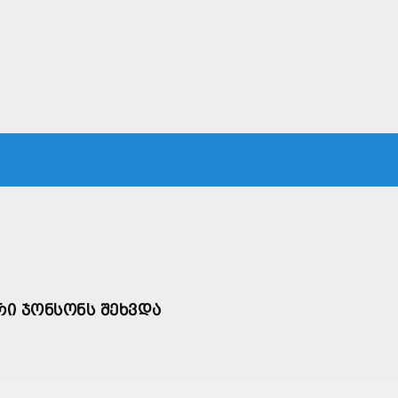
ᲙᲐ
ᲡᲐᲛᲐᲠᲗᲐᲚᲘ
ᲔᲙᲝᲜᲝᲛᲘᲙᲐ
ᲗᲐᲕᲓᲐᲪᲕᲐ
ᲛᲡᲝᲤᲚᲘᲝ
ᲠᲘ ᲯᲝᲜᲡᲝᲜᲡ ᲨᲔᲮᲕᲓᲐ