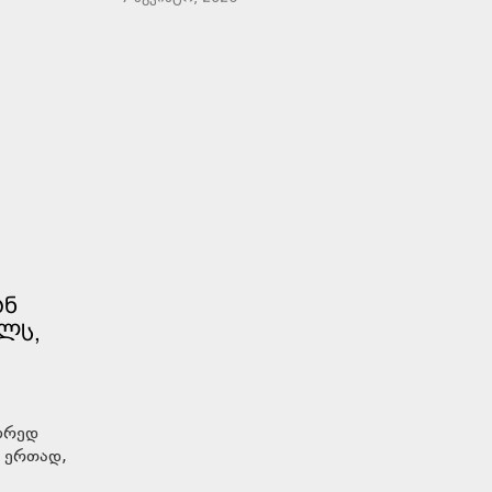
ᲐᲜ
ᲚᲡ,
წორედ
ნ ერთად,