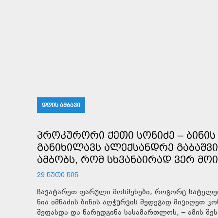
ᲓᲦᲘᲡ ᲐᲛᲑᲐᲕᲘ
ᲞᲠᲝᲙᲣᲠᲝᲠᲘ ᲥᲔᲗᲘ ᲡᲝᲜᲘᲫᲔ – ᲑᲘᲜᲘᲡ 
ᲒᲐᲜᲘᲮᲘᲚᲐᲕᲡ ᲐᲚᲔᲥᲡᲐᲜᲓᲠᲔ ᲒᲐᲑᲐᲨᲕᲘ
ᲐᲛᲑᲝᲑᲡ, ᲠᲝᲛ ᲡᲮᲕᲐᲜᲐᲘᲠᲐᲓ ᲕᲔᲠ ᲛᲝ
29 ᲬᲣᲗᲘ ᲬᲘᲜ
ჩავატარეთ ფარული მოსმენები, როგორც სატელეფ
ნია იმნაძის ბინის აღჭურვის შედეგად მივიღეთ 
შეფასდა და წარედგინა სასამართლოს, – ამის შეს