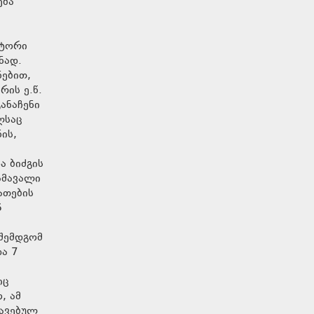
ება
ატორი
ნად.
ნებით,
რის ე.წ.
ანაჩენი
ლსაც
ის,
ა ბიძგის
ამავალი
ათების
6
 შემდგომ
და 7
იც
, ამ
კავებულ