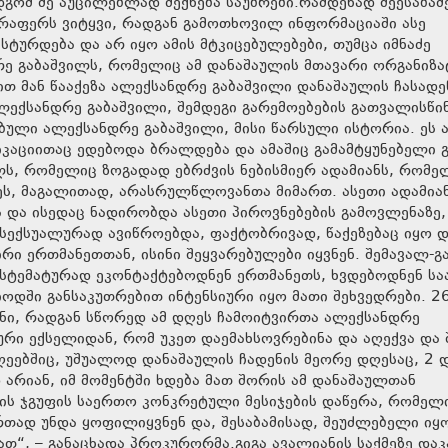
გომ მე აუცილებლად მექნება საუბრები.რამდენად შეესაბამ
ვერაფერს ვიტყვი, რადგან გამოთხოვილ ინფორმაციაში ასე
ასტურდება და არ იყო ამის მტკიცებულებები, თუმცა იმნაძე
რე გაბაშვილს, რომელიც ამ დანაშაულის მთავარი ორგანიზ
ით მან წააქეზა ალექსანდრე გაბაშვილი დანაშაულის ჩასადე
ალექსანდრე გაბაშვილი, შემდეგი გარემოებების გათვალისწი
ბული ალექსანდრე გაბაშვილი, მისი წარსული ისტორია. ეს ა
კაციითაც ედებოდა ბრალდება და ამაშიც გამამტყუნებელი გ
ლს, რომელიც ზოგადად ებრძვის ნებისმიერ ადამიანს, რომე
ეს, მაგალითად, არასრულწლოვანთა მიმართ. ასეთი ადამიან
და ისედაც ნადირობდა ასეთი პიროვნებების გამოვლენაზე,
სექსუალურად ავიწროებდა, ფაქტობრივად, წაქეზებაც იყო დ
ირი ერთმანეთთან, ისინი შეყვარებულები იყვნენ. შემავალ-გ
ისტემატურად ეკონტაქტებოდნენ ერთმანეთს, ხვდებოდნენ სა
იოდში განსაკუთრებით ინტენსიური იყო მათი შეხვედრები. 2
ანი, რადგან სწორედ ამ დღეს ჩამოიტვირთა ალექსანდრე
რი ექსელიდან, რომ უკეთ დაემახსოვრებინა და აღექვა და
ღეებშიც, უშუალოდ დანაშაულის ჩადენის მეორე დღესაც, 2 
არიან, იმ მომენტში ხდება მათ შორის ამ დანაშაულთან
რის ჯგუფის საერთო კონკრეტული მესიჯების დაწერა, რომელ
რთად უნდა ყოფილიყვნენ და, შესაბამისად, შეუძლებელი იყო
ათ“, – განაცხადა პროკურორმა.გიგა ავალიანის საქმეზე და