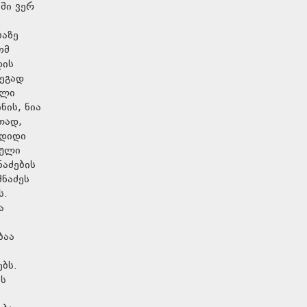
ში ვერ
ბაზე
ომ
დის
დეგად
ული
ნის, ნია
თად,
 დიდი
ზული
ნაძების
მნაძეს
ს.
ა
ბაა
რებს.
ეს