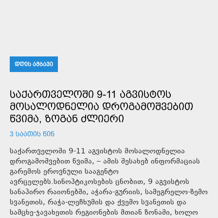
ᲓᲦᲘᲡ ᲐᲛᲑᲐᲕᲘ
ᲡᲐᲥᲐᲠᲗᲕᲔᲚᲝᲨᲘ 9-11 ᲐᲒᲕᲘᲡᲢᲝᲡ
ᲛᲝᲡᲐᲚᲝᲓᲜᲔᲚᲘᲐ ᲓᲠᲝᲒᲐᲛᲝᲨᲕᲔᲑᲘᲗ
ᲬᲕᲘᲛᲐ, ᲖᲝᲒᲐᲜ ᲫᲚᲘᲔᲠᲘ
3 ᲡᲐᲐᲗᲘᲡ ᲬᲘᲜ
საქართველოში 9-11 აგვისტოს მოსალოდნელია
დროგამოშვებით წვიმა, – ამის შესახებ ინფორმაციას
გარემოს ეროვნული სააგენტო
ავრცელებს.სინოპტიკოსების ცნობით, 9 აგვისტოს
სანაპირო რაიონებში, აჭარა-გურიის, სამეგრელო-ზემო
სვანეთის, რაჭა-ლეჩხუმის და ქვემო სვანეთის და
სამცხე-ჯავახეთის რეგიონების მთიან ზონაში, ხოლო