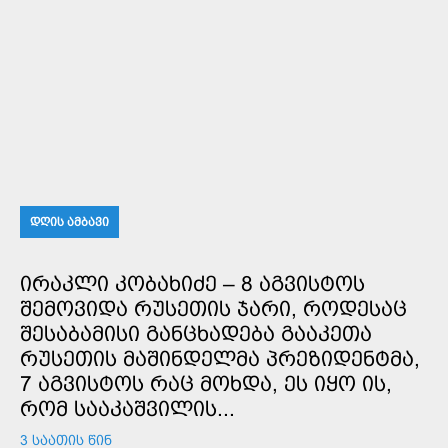
ᲓᲦᲘᲡ ᲐᲛᲑᲐᲕᲘ
ᲘᲠᲐᲙᲚᲘ ᲙᲝᲑᲐᲮᲘᲫᲔ – 8 ᲐᲒᲕᲘᲡᲢᲝᲡ
ᲨᲔᲛᲝᲕᲘᲓᲐ ᲠᲣᲡᲔᲗᲘᲡ ᲯᲐᲠᲘ, ᲠᲝᲓᲔᲡᲐᲪ
ᲨᲔᲡᲐᲑᲐᲛᲘᲡᲘ ᲒᲐᲜᲪᲮᲐᲓᲔᲑᲐ ᲒᲐᲐᲙᲔᲗᲐ
ᲠᲣᲡᲔᲗᲘᲡ ᲛᲐᲨᲘᲜᲓᲔᲚᲛᲐ ᲞᲠᲔᲖᲘᲓᲔᲜᲢᲛᲐ,
7 ᲐᲒᲕᲘᲡᲢᲝᲡ ᲠᲐᲪ ᲛᲝᲮᲓᲐ, ᲔᲡ ᲘᲧᲝ ᲘᲡ,
ᲠᲝᲛ ᲡᲐᲐᲙᲐᲨᲕᲘᲚᲘᲡ...
3 ᲡᲐᲐᲗᲘᲡ ᲬᲘᲜ