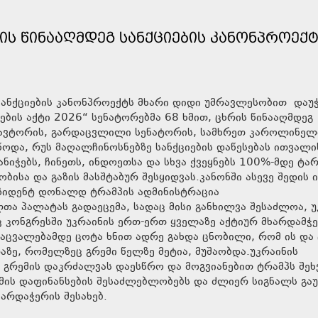
ᲜᲘᲡ ᲬᲘᲜᲐᲐᲦᲛᲓᲔᲒ ᲡᲐᲜᲥᲪᲘᲔᲑᲘᲡ ᲙᲐᲜᲝᲜᲞᲠᲝᲔᲥ
გ სანქციების კანონპროექტს მხარი დიდი უმრავლესობით დაუ
ების აქტი 2026“ სენატორებმა 68 ხმით, ცხრის წინააღმდეგ
ი ავტორის, გარდაცვლილი სენატორის, სამხრეთ კაროლინელ
ოდა, რუს მაღალჩინოსნებზე სანქციების დაწესებას ითვალი
ნიჭებს, ჩინეთს, ინდოეთსა და სხვა ქვეყნებს 100%-მდე ტა
ბისა და გაზის მასშტაბურ შესყიდვას.კანონში ასევე შედის 
ეზიდენტ დონალდ ტრამპის ადმინისტრაცია
ა პალატას გადაეცემა, სადაც მისი განხილვა შესაძლოა, უ
 კონგრესში უკრაინის ერთ-ერთ ყველაზე აქტიურ მხარდამჭ
აცვალებამდე ცოტა ხნით ადრე გახდა ცნობილი, რომ ის და
ზე, რომელზეც გრემი წელზე მეტია, მუშაობდა.უკრაინის
გრემის დაკრძალვას დაესწრო და მოგვიანებით ტრამპს შეხ
ომის დაფინანსების შესაძლებლობებს და ძლიერ სიგნალს გაუ
არდაჭერის შესახებ.