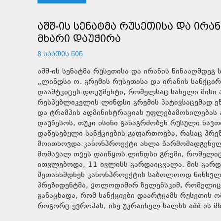
ᲐᲨᲨ-ᲘᲡ ᲡᲔᲜᲐᲢᲛᲐ ᲠᲣᲡᲔᲗᲘᲡᲐ ᲓᲐ ᲘᲠᲐ
ᲛᲮᲐᲠᲘ ᲓᲐᲣᲭᲘᲠᲐ
8 ᲡᲐᲐᲗᲘᲡ ᲬᲘᲜ
აშშ-ის სენატმა რუსეთისა და ირანის წინააღმდე
„ლინდსი ო. გრემის რუსეთისა და ირანის სანქცირ
დაამტკიცეს.დოკუმენტი, რომელსაც სახელი მის
რესპუბლიკელის ლინდსი გრემის პატივსაცემად ეწ
და ტრამპის ადმინისტრაციას უფლებამოსილებას ა
დაუწესოს, თუკი ისინი განაგრძობენ რუსული ნავთო
დაწესებული სანქციების გაფართოება, რასაც პრ
მოითხოვდა.კანონპროექტი ახლა წარმომადგენელთ
მომავალ თვეს დაიწყოს.ლინდსი გრემი, რომელიც
ითვლებოდა, 11 ივლისს გარდაიცვალა. მის გარდ
შეთანხმდნენ კანონპროექტის საბოლოოდ წინსვლა
პრეზიდენტმა, ვოლოდიმირ ზელენსკიმ, რომელიც 
განაცხადა, რომ სანქციები დაარტყამს რუსეთის 
როგორც ევროპას, ისე უკრაინელ ხალხს აშშ-ის მხ