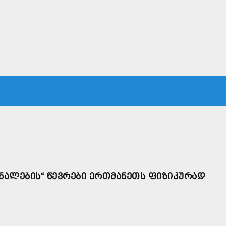
ᲙᲐ
ᲡᲐᲛᲐᲠᲗᲐᲚᲘ
ᲔᲙᲝᲜᲝᲛᲘᲙᲐ
ᲗᲐᲕᲓᲐᲪᲕᲐ
ᲛᲡᲝᲤᲚᲘᲝ
ᲜᲐᲚᲔᲑᲘᲡ“ ᲬᲔᲕᲠᲔᲑᲘ ᲔᲠᲗᲛᲐᲜᲔᲗᲡ ᲤᲘᲖᲘᲙᲣᲠᲐᲓ