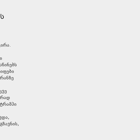
ᲢᲡ
ჭირა.
ი
სწინებს
რიფები
ირანზე
კვე
ერად
 ტრამპი
ვდა,
გზავნის,