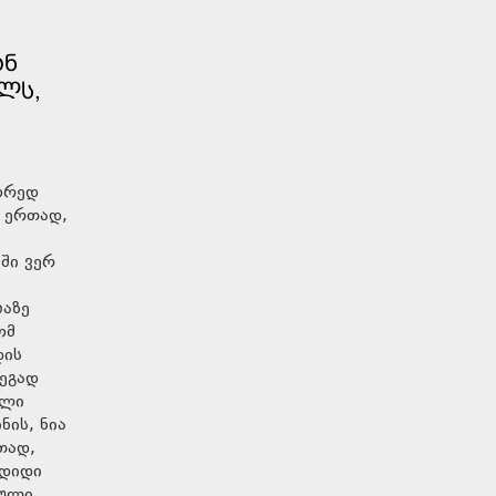
ᲐᲜ
ᲚᲡ,
წორედ
ნ ერთად,
ში ვერ
ბაზე
ომ
დის
დეგად
ული
ნის, ნია
თად,
 დიდი
ზული