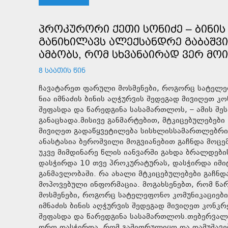
ᲞᲠᲝᲙᲣᲠᲝᲠᲘ ᲥᲔᲗᲘ ᲡᲝᲜᲘᲫᲔ – ᲑᲘᲜᲘᲡ 
ᲒᲐᲜᲘᲮᲘᲚᲐᲕᲡ ᲐᲚᲔᲥᲡᲐᲜᲓᲠᲔ ᲒᲐᲑᲐᲨᲕᲘ
ᲐᲛᲑᲝᲑᲡ, ᲠᲝᲛ ᲡᲮᲕᲐᲜᲐᲘᲠᲐᲓ ᲕᲔᲠ ᲛᲝ
8 ᲡᲐᲐᲗᲘᲡ ᲬᲘᲜ
ჩავატარეთ ფარული მოსმენები, როგორც სატელეფ
ნია იმნაძის ბინის აღჭურვის შედეგად მივიღეთ 
შეფასდა და წარედგინა სასამართლოს, – ამის შეს
განაცხადა.მისივე განმარტებით, მტკიცებულებებ
მივიღეთ გადაწყვეტილება სისხლისსამართლებრივი
ანასტასია ბეროშვილი მოგვიანებით გაჩნდა მოცე
უკვე მიმდინარე წლის იანვარში გახდა ბრალდები
დასჭირდა 10 თვე პროკურატურას, დასჭირდა იმი
განმავლობაში. რა ახალი მტკიცებულებები გაჩნდ
მოპოვებული ინფორმაცია. მოგახსენებთ, რომ წა
მოსმენები, როგორც სატელეფონო კომუნიკაციების
იმნაძის ბინის აღჭურვის შედეგად მივიღეთ კონკ
შეფასდა და წარედგინა სასამართლოს.თებერვალშ
დრო დასჭირდა, რომ გაშიფრულიყო და დამუშავებ