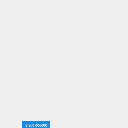
ᲓᲦᲘᲡ ᲐᲛᲑᲐᲕᲘ