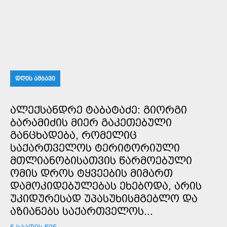
ᲓᲦᲘᲡ ᲐᲛᲑᲐᲕᲘ
ᲐᲚᲔᲥᲡᲐᲜᲓᲠᲔ ᲢᲐᲑᲐᲢᲐᲫᲔ: ᲒᲘᲝᲠᲒᲘ
ᲑᲐᲠᲐᲛᲘᲫᲘᲡ ᲛᲘᲔᲠ ᲒᲐᲙᲔᲗᲔᲑᲣᲚᲘ
ᲒᲐᲜᲪᲮᲐᲓᲔᲑᲐ, ᲠᲝᲛᲔᲚᲘᲪ
ᲡᲐᲥᲐᲠᲗᲕᲔᲚᲝᲡ ᲢᲔᲠᲘᲢᲝᲠᲘᲣᲚᲘ
ᲛᲗᲚᲘᲐᲜᲝᲑᲘᲡᲐᲗᲕᲘᲡ ᲬᲐᲠᲛᲝᲔᲑᲣᲚᲘ
ᲝᲛᲘᲡ ᲓᲠᲝᲡ ᲢᲧᲕᲔᲔᲑᲘᲡ ᲛᲘᲛᲐᲠᲗ
ᲓᲐᲛᲝᲙᲘᲓᲔᲑᲣᲚᲔᲑᲐᲡ ᲔᲮᲔᲑᲝᲓᲐ, ᲐᲠᲘᲡ
ᲣᲙᲘᲓᲣᲠᲔᲡᲐᲓ ᲣᲞᲐᲡᲣᲮᲘᲡᲛᲒᲔᲑᲚᲝ ᲓᲐ
ᲐᲖᲘᲐᲜᲔᲑᲡ ᲡᲐᲥᲐᲠᲗᲕᲔᲚᲝᲡ...
5 ᲡᲐᲐᲗᲘᲡ ᲬᲘᲜ