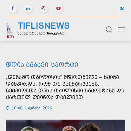
ᲥᲐ
TIFLISNEWS
საინფორმაციო სააგენტო
ᲓᲦᲘᲡ ᲐᲛᲑᲐᲕᲘ
ᲡᲞᲝᲠᲢᲘ
„ᲓᲘᲜᲐᲛᲝ ᲗᲑᲘᲚᲘᲡᲘᲡ“ ᲛᲬᲕᲠᲗᲜᲔᲚᲘ – ᲮᲕᲘᲩᲐ
ᲓᲐᲛᲞᲘᲠᲓᲐ, ᲠᲝᲛ ᲗᲣ ᲒᲐᲘᲛᲐᲠᲯᲕᲔᲑᲡ,
ᲩᲔᲛᲞᲘᲝᲜᲗᲐ ᲗᲐᲡᲡ ᲗᲑᲘᲚᲘᲡᲨᲘ ᲩᲐᲛᲝᲘᲢᲐᲜᲡ ᲓᲐ
ᲥᲐᲠᲗᲣᲚ ᲦᲕᲘᲜᲝᲡ ᲓᲐᲕᲚᲔᲕᲗ
10:40, 1 ივნისი, 2025