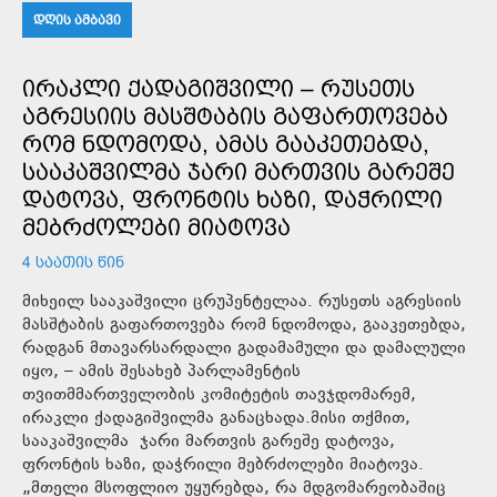
ᲓᲦᲘᲡ ᲐᲛᲑᲐᲕᲘ
ᲘᲠᲐᲙᲚᲘ ᲥᲐᲓᲐᲒᲘᲨᲕᲘᲚᲘ – ᲠᲣᲡᲔᲗᲡ
ᲐᲒᲠᲔᲡᲘᲘᲡ ᲛᲐᲡᲨᲢᲐᲑᲘᲡ ᲒᲐᲤᲐᲠᲗᲝᲕᲔᲑᲐ
ᲠᲝᲛ ᲜᲓᲝᲛᲝᲓᲐ, ᲐᲛᲐᲡ ᲒᲐᲐᲙᲔᲗᲔᲑᲓᲐ,
ᲡᲐᲐᲙᲐᲨᲕᲘᲚᲛᲐ ᲯᲐᲠᲘ ᲛᲐᲠᲗᲕᲘᲡ ᲒᲐᲠᲔᲨᲔ
ᲓᲐᲢᲝᲕᲐ, ᲤᲠᲝᲜᲢᲘᲡ ᲮᲐᲖᲘ, ᲓᲐᲭᲠᲘᲚᲘ
ᲛᲔᲑᲠᲫᲝᲚᲔᲑᲘ ᲛᲘᲐᲢᲝᲕᲐ
4 ᲡᲐᲐᲗᲘᲡ ᲬᲘᲜ
მიხეილ სააკაშვილი ცრუპენტელაა. რუსეთს აგრესიის
მასშტაბის გაფართოვება რომ ნდომოდა, გააკეთებდა,
რადგან მთავარსარდალი გადამამული და დამალული
იყო, – ამის შესახებ პარლამენტის
თვითმმართველობის კომიტეტის თავჯდომარემ,
ირაკლი ქადაგიშვილმა განაცხადა.მისი თქმით,
სააკაშვილმა ჯარი მართვის გარეშე დატოვა,
ფრონტის ხაზი, დაჭრილი მებრძოლები მიატოვა.
„მთელი მსოფლიო უყურებდა, რა მდგომარეობაშიც