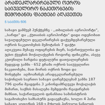
ᲐᲠᲐᲓᲔᲙᲚᲐᲠᲘᲠᲔᲑᲣᲚᲘ ᲝᲥᲠᲝᲡ
ᲡᲐᲘᲣᲕᲔᲚᲘᲠᲝ ᲜᲐᲙᲔᲗᲝᲑᲔᲑᲘᲡ
ᲨᲔᲛᲝᲢᲐᲜᲘᲡ ᲤᲐᲥᲢᲔᲑᲘ ᲐᲦᲙᲕᲔᲗᲔᲡ
5 ᲡᲐᲐᲗᲘᲡ ᲬᲘᲜ
საბაჟო გამშვებ პუნქტებზე - ,,თბილისის აეროპორტი“,
,,სარფი“ და ,,ქუთაისის აეროპორტი“ დიდი ოდენობით
სავალდებულო დეკლარირებას დაქვემდებარებული
ოქროს ნაკეთობების შემოტანის 7 ფაქტი
აღიკვეთა.მებაჟე ოფიცრების მიერ, საქართველოსა და
უცხო ქვეყნის მოქალაქეების როგორც ფიზიკური, ასევე
კუთვნილი ბარგისა დეტალური დათვალიერების
შედეგად ჯამში - 652 გრამი ოქროს საიუველირო
ნაკეთობები, მათ შორის ოქროს ზოდი და
მონეტები აღმოაჩინეს.არადეკლარირებული
საქონლის საერთო საბაჟო ღირებულებამ ჯამში 187
796 ლარი შეადგინა.3 კანონდამრღვევი მოქალაქის
მიმართ, საქმის მასალები შემდგომი რეაგირების
მიზნით, საქართველოს ფინანსთა სამინისტროს
საგამოძიებო სამსახურს გადაეგზავნა, ხოლო 4 პირი
საბაჟო კოდექსის 168-ე მუხლის პირველი ნაწილის