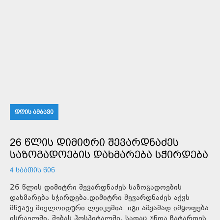
ᲓᲦᲘᲡ ᲐᲛᲑᲐᲕᲘ
26 ᲬᲚᲘᲡ ᲓᲘᲛᲘᲢᲠᲘ ᲨᲔᲕᲐᲠᲓᲜᲐᲫᲔᲡ
ᲡᲐᲖᲝᲒᲐᲓᲝᲔᲑᲘᲡ ᲓᲐᲮᲛᲐᲠᲔᲑᲐ ᲡᲭᲘᲠᲓᲔᲑᲐ
4 ᲡᲐᲐᲗᲘᲡ ᲬᲘᲜ
26 წლის დიმიტრი შევარდნაძეს საზოგადოების
დახმარება სჭირდება.დიმიტრი შევარდნაძეს აქვს
მწვავე მიელოიდური ლეიკემია. იგი ამჟამად იმყოფება
ისრაელში, შებას ჰოსპიტალში, სადაც უნდა ჩატარდეს