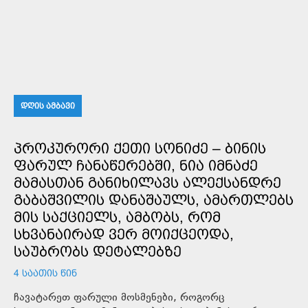
ᲓᲦᲘᲡ ᲐᲛᲑᲐᲕᲘ
ᲞᲠᲝᲙᲣᲠᲝᲠᲘ ᲥᲔᲗᲘ ᲡᲝᲜᲘᲫᲔ – ᲑᲘᲜᲘᲡ
ᲤᲐᲠᲣᲚ ᲩᲐᲜᲐᲬᲔᲠᲔᲑᲨᲘ, ᲜᲘᲐ ᲘᲛᲜᲐᲫᲔ
ᲛᲐᲛᲐᲡᲗᲐᲜ ᲒᲐᲜᲘᲮᲘᲚᲐᲕᲡ ᲐᲚᲔᲥᲡᲐᲜᲓᲠᲔ
ᲒᲐᲑᲐᲨᲕᲘᲚᲘᲡ ᲓᲐᲜᲐᲨᲐᲣᲚᲡ, ᲐᲛᲐᲠᲗᲚᲔᲑᲡ
ᲛᲘᲡ ᲡᲐᲥᲪᲘᲔᲚᲡ, ᲐᲛᲑᲝᲑᲡ, ᲠᲝᲛ
ᲡᲮᲕᲐᲜᲐᲘᲠᲐᲓ ᲕᲔᲠ ᲛᲝᲘᲥᲪᲔᲝᲓᲐ,
ᲡᲐᲣᲑᲠᲝᲑᲡ ᲓᲔᲢᲐᲚᲔᲑᲖᲔ
4 ᲡᲐᲐᲗᲘᲡ ᲬᲘᲜ
ჩავატარეთ ფარული მოსმენები, როგორც