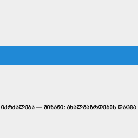
ᲙᲐ
ᲡᲐᲛᲐᲠᲗᲐᲚᲘ
ᲔᲙᲝᲜᲝᲛᲘᲙᲐ
ᲗᲐᲕᲓᲐᲪᲕᲐ
ᲛᲡᲝᲤᲚᲘᲝ
 ᲘᲙᲠᲫᲐᲚᲔᲑᲐ — ᲛᲘᲖᲐᲜᲘ: ᲐᲮᲐᲚᲒᲐᲖᲠᲓᲔᲑᲘᲡ ᲓᲐᲪᲕᲐ