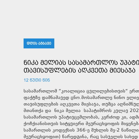
ᲓᲦᲘᲡ ᲐᲛᲑᲐᲕᲘ
ᲜᲘᲙᲐ ᲛᲔᲚᲘᲐᲡ ᲡᲐᲡᲐᲛᲐᲠᲗᲚᲝᲡ ᲣᲞᲐᲢ
ᲗᲐᲕᲘᲡᲣᲤᲚᲔᲑᲘᲡ ᲐᲦᲙᲕᲔᲗᲐ ᲛᲘᲔᲡᲐᲯᲐ
12 ᲬᲣᲗᲘ ᲬᲘᲜ
სასამართლომ “კოალიცია ცვლილებისთვის“ ერთ
ფაქტზე დამნაშავედ ცნო.მოსამართლე ნინო ელიე
თავისუფლების აღკვეთა მიესაჯა, თუმცა აღნიშნუ
შთანთქა და ნიკა მელია საპატიმროს კვლავ 202
სასამართლოს უპატივცემლობას, კერძოდ კი, ად
ქოჩქიანისთვის სიტყვიერი შეურაცხყოფის მიყენ
სამართლის კოდექსის 366-ე მუხლის მე-2 ნაწილ
შეურაცხყოფით) წარედგინა, რაც სასჯელის სახედ