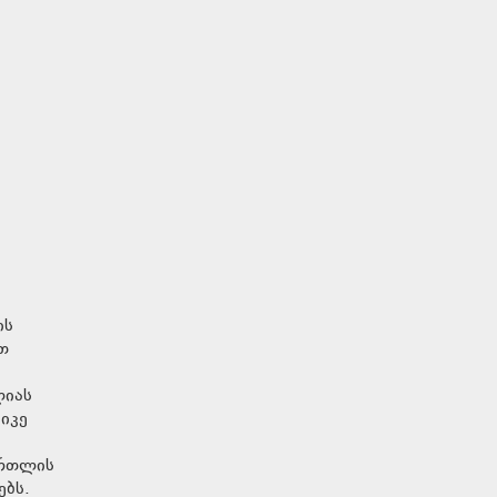
ის
თ
ლიას
იკე
ართლის
ებს.