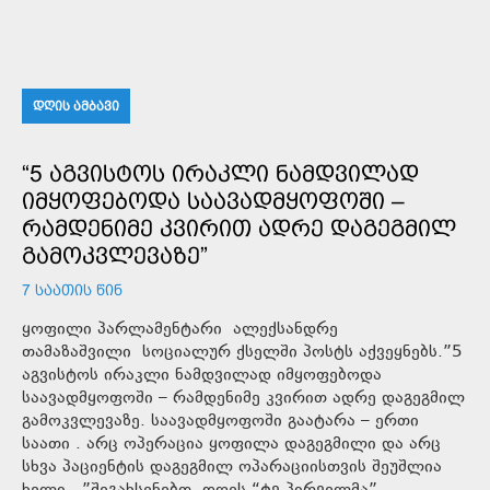
ᲓᲦᲘᲡ ᲐᲛᲑᲐᲕᲘ
“5 ᲐᲒᲕᲘᲡᲢᲝᲡ ᲘᲠᲐᲙᲚᲘ ᲜᲐᲛᲓᲕᲘᲚᲐᲓ
ᲘᲛᲧᲝᲤᲔᲑᲝᲓᲐ ᲡᲐᲐᲕᲐᲓᲛᲧᲝᲤᲝᲨᲘ –
ᲠᲐᲛᲓᲔᲜᲘᲛᲔ ᲙᲕᲘᲠᲘᲗ ᲐᲓᲠᲔ ᲓᲐᲒᲔᲒᲛᲘᲚ
ᲒᲐᲛᲝᲙᲕᲚᲔᲕᲐᲖᲔ”
7 ᲡᲐᲐᲗᲘᲡ ᲬᲘᲜ
ყოფილი პარლამენტარი ალექსანდრე
თამაზაშვილი სოციალურ ქსელში პოსტს აქვეყნებს.”5
აგვისტოს ირაკლი ნამდვილად იმყოფებოდა
საავადმყოფოში – რამდენიმე კვირით ადრე დაგეგმილ
გამოკვლევაზე. საავადმყოფოში გაატარა – ერთი
საათი . არც ოპერაცია ყოფილა დაგეგმილი და არც
სხვა პაციენტის დაგეგმილ ოპარაციისთვის შეუშლია