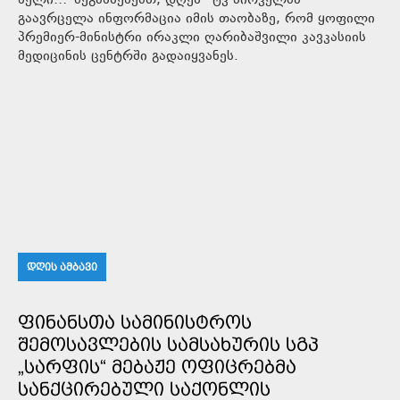
ხელი…”შეგახსენებთ, დღეს “ტვ პირველმა”
გაავრცელა ინფორმაცია იმის თაობაზე, რომ ყოფილი
პრემიერ-მინისტრი ირაკლი ღარიბაშვილი კავკასიის
მედიცინის ცენტრში გადაიყვანეს.
ᲓᲦᲘᲡ ᲐᲛᲑᲐᲕᲘ
ᲤᲘᲜᲐᲜᲡᲗᲐ ᲡᲐᲛᲘᲜᲘᲡᲢᲠᲝᲡ
ᲨᲔᲛᲝᲡᲐᲕᲚᲔᲑᲘᲡ ᲡᲐᲛᲡᲐᲮᲣᲠᲘᲡ ᲡᲒᲞ
„ᲡᲐᲠᲤᲘᲡ“ ᲛᲔᲑᲐᲟᲔ ᲝᲤᲘᲪᲠᲔᲑᲛᲐ
ᲡᲐᲜᲥᲪᲘᲠᲔᲑᲣᲚᲘ ᲡᲐᲥᲝᲜᲚᲘᲡ