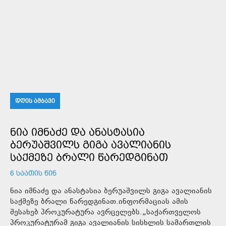
ᲓᲦᲘᲡ ᲐᲛᲑᲐᲕᲘ
ᲜᲘᲐ ᲘᲛᲜᲐᲫᲔ ᲓᲐ ᲐᲜᲐᲡᲢᲐᲡᲘᲐ
ᲑᲔᲠᲣᲐᲨᲕᲘᲚᲡ ᲒᲘᲒᲐ ᲐᲕᲐᲚᲘᲐᲜᲘᲡ
ᲡᲐᲥᲛᲔᲖᲔ ᲑᲠᲐᲚᲘ ᲬᲐᲠᲔᲓᲒᲘᲜᲐᲗ
6 ᲡᲐᲐᲗᲘᲡ ᲬᲘᲜ
ნია იმნაძე და ანასტასია ბერუაშვილს გიგა ავალიანის
საქმეზე ბრალი წარედგინათ.ინფორმაციას ამის
შესახებ პროკურატურა ავრცელებს.„საქართველოს
პროკურატურამ გიგა ავალიანის სისხლის სამართლის