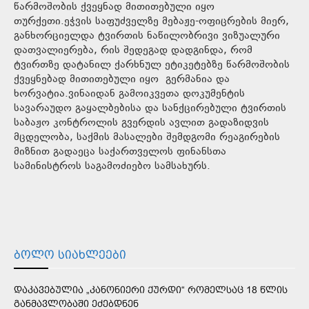
წარმოშობის ქვეყნად მითითებული იყო
თურქეთი.ეჭვის საფუძველზე მებაჟე-ოფიცრების მიერ,
განხორციელდა ტვირთის ნაწილობრივი ვიზუალური
დათვალიერება, რის შედეგად დადგინდა, რომ
ტვირთზე დატანილ ქარხნულ ეტიკეტებზე წარმოშობის
ქვეყნებად მითითებული იყო გერმანია და
ხორვატია.ვინაიდან გამოიკვეთა დოკუმენტის
სავარაუდო გაყალბებისა და სანქცირებული ტვირთის
საბაჟო კონტროლის გვერდის ავლით გადაზიდვის
მცდელობა, საქმის მასალები შემდგომი რეაგირების
მიზნით გადაეცა საქართველოს ფინანსთა
სამინისტროს საგამოძიებო სამსახურს.
ᲑᲝᲚᲝ ᲡᲘᲐᲮᲚᲔᲔᲑᲘ
ᲓᲐᲙᲐᲕᲔᲑᲣᲚᲘᲐ „ᲙᲐᲜᲝᲜᲘᲔᲠᲘ ᲥᲣᲠᲓᲘ“ ᲠᲝᲛᲔᲚᲡᲐᲪ 18 ᲬᲚᲘᲡ
ᲒᲐᲜᲛᲐᲕᲚᲝᲑᲐᲨᲘ ᲔᲫᲔᲑᲓᲜᲔᲜ