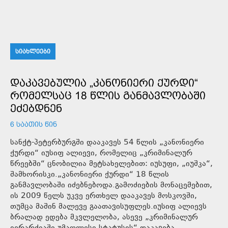
ᲡᲘᲐᲮᲚᲔᲔᲑᲘ
ᲓᲐᲙᲐᲕᲔᲑᲣᲚᲘᲐ „ᲙᲐᲜᲝᲜᲘᲔᲠᲘ ᲥᲣᲠᲓᲘ“
ᲠᲝᲛᲔᲚᲡᲐᲪ 18 ᲬᲚᲘᲡ ᲒᲐᲜᲛᲐᲕᲚᲝᲑᲐᲨᲘ
ᲔᲫᲔᲑᲓᲜᲔᲜ
6 ᲡᲐᲐᲗᲘᲡ ᲬᲘᲜ
სანქტ-პეტერბურგში დააკავეს 54 წლის „კანონიერი
ქურდი“ იუსიფ ალიევი, რომელიც „კრიმინალურ
წრეებში“ ცნობილია მეტსახელებით: იუსუფი, „იუშკა“,
შამხორისკი.„კანონიერი ქურდი“ 18 წლის
განმავლობაში იძებნებოდა.გამოძიების მონაცემებით,
ის 2009 წელს უკვე ერთხელ დააკავეს მოსკოვში,
თუმცა მაშინ მალევე გაათავისუფლეს.იუსიფ ალიევს
ბრალად ედება მკვლელობა, ასევე „კრიმინალურ