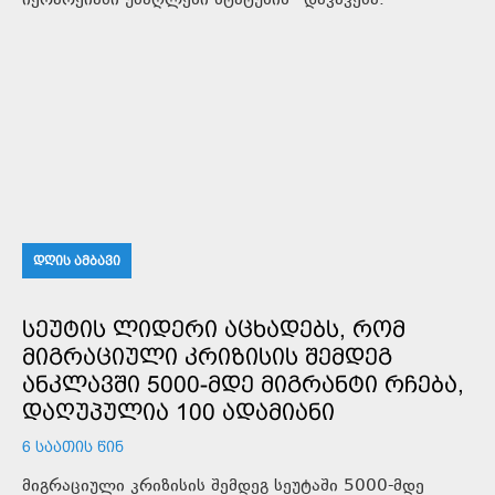
იერარქიაში უმაღლესი სტატუსის“ დაკავება.
ᲓᲦᲘᲡ ᲐᲛᲑᲐᲕᲘ
ᲡᲔᲣᲢᲘᲡ ᲚᲘᲓᲔᲠᲘ ᲐᲪᲮᲐᲓᲔᲑᲡ, ᲠᲝᲛ
ᲛᲘᲒᲠᲐᲪᲘᲣᲚᲘ ᲙᲠᲘᲖᲘᲡᲘᲡ ᲨᲔᲛᲓᲔᲒ
ᲐᲜᲙᲚᲐᲕᲨᲘ 5000-ᲛᲓᲔ ᲛᲘᲒᲠᲐᲜᲢᲘ ᲠᲩᲔᲑᲐ,
ᲓᲐᲦᲣᲞᲣᲚᲘᲐ 100 ᲐᲓᲐᲛᲘᲐᲜᲘ
6 ᲡᲐᲐᲗᲘᲡ ᲬᲘᲜ
მიგრაციული კრიზისის შემდეგ სეუტაში 5000-მდე