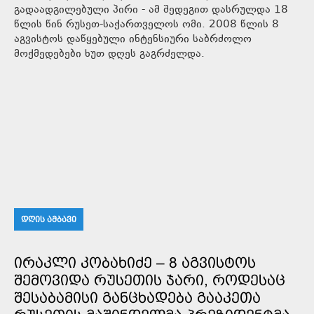
გადაადგილებული პირი - ამ შედეგით დასრულდა 18
წლის წინ რუსეთ-საქართველოს ომი. 2008 წლის 8
აგვისტოს დაწყებული ინტენსიური საბრძოლო
მოქმედებები ხუთ დღეს გაგრძელდა.
ᲓᲦᲘᲡ ᲐᲛᲑᲐᲕᲘ
ᲘᲠᲐᲙᲚᲘ ᲙᲝᲑᲐᲮᲘᲫᲔ – 8 ᲐᲒᲕᲘᲡᲢᲝᲡ
ᲨᲔᲛᲝᲕᲘᲓᲐ ᲠᲣᲡᲔᲗᲘᲡ ᲯᲐᲠᲘ, ᲠᲝᲓᲔᲡᲐᲪ
ᲨᲔᲡᲐᲑᲐᲛᲘᲡᲘ ᲒᲐᲜᲪᲮᲐᲓᲔᲑᲐ ᲒᲐᲐᲙᲔᲗᲐ