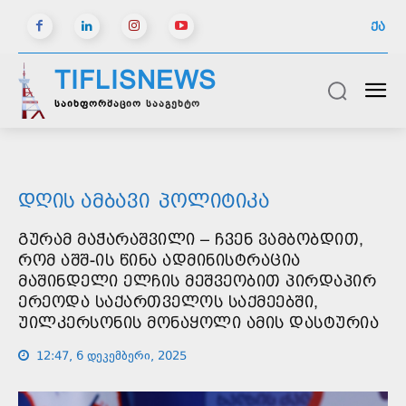
ᲥᲐ
TIFLISNEWS
საინფორმაციო სააგენტო
ᲓᲦᲘᲡ ᲐᲛᲑᲐᲕᲘ
ᲞᲝᲚᲘᲢᲘᲙᲐ
ᲒᲣᲠᲐᲛ ᲛᲐᲭᲐᲠᲐᲨᲕᲘᲚᲘ – ᲩᲕᲔᲜ ᲕᲐᲛᲑᲝᲑᲓᲘᲗ,
ᲠᲝᲛ ᲐᲨᲨ-ᲘᲡ ᲬᲘᲜᲐ ᲐᲓᲛᲘᲜᲘᲡᲢᲠᲐᲪᲘᲐ
ᲛᲐᲨᲘᲜᲓᲔᲚᲘ ᲔᲚᲩᲘᲡ ᲛᲔᲨᲕᲔᲝᲑᲘᲗ ᲞᲘᲠᲓᲐᲞᲘᲠ
ᲔᲠᲔᲝᲓᲐ ᲡᲐᲥᲐᲠᲗᲕᲔᲚᲝᲡ ᲡᲐᲥᲛᲔᲔᲑᲨᲘ,
ᲣᲘᲚᲙᲔᲠᲡᲝᲜᲘᲡ ᲛᲝᲜᲐᲧᲝᲚᲘ ᲐᲛᲘᲡ ᲓᲐᲡᲢᲣᲠᲘᲐ
12:47, 6 დეკემბერი, 2025