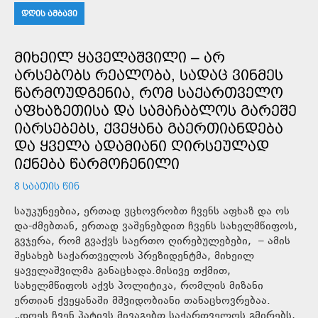
ᲓᲦᲘᲡ ᲐᲛᲑᲐᲕᲘ
ᲛᲘᲮᲔᲘᲚ ᲧᲐᲕᲔᲚᲐᲨᲕᲘᲚᲘ – ᲐᲠ
ᲐᲠᲡᲔᲑᲝᲑᲡ ᲠᲔᲐᲚᲝᲑᲐ, ᲡᲐᲓᲐᲪ ᲕᲘᲜᲛᲔᲡ
ᲬᲐᲠᲛᲝᲣᲓᲒᲔᲜᲘᲐ, ᲠᲝᲛ ᲡᲐᲥᲐᲠᲗᲕᲔᲚᲝ
ᲐᲤᲮᲐᲖᲔᲗᲘᲡᲐ ᲓᲐ ᲡᲐᲛᲐᲩᲐᲑᲚᲝᲡ ᲒᲐᲠᲔᲨᲔ
ᲘᲐᲠᲡᲔᲑᲔᲑᲡ, ᲥᲕᲔᲧᲐᲜᲐ ᲒᲐᲔᲠᲗᲘᲐᲜᲓᲔᲑᲐ
ᲓᲐ ᲧᲕᲔᲚᲐ ᲐᲓᲐᲛᲘᲐᲜᲘ ᲦᲘᲠᲡᲔᲣᲚᲐᲓ
ᲘᲥᲜᲔᲑᲐ ᲬᲐᲠᲛᲝᲩᲔᲜᲘᲚᲘ
8 ᲡᲐᲐᲗᲘᲡ ᲬᲘᲜ
საუკუნეებია, ერთად ვცხოვრობთ ჩვენს აფხაზ და ოს
და-ძმებთან, ერთად ვაშენებდით ჩვენს სახელმწიფოს,
გვჯერა, რომ გვაქვს საერთო ღირებულებები, – ამის
შესახებ საქართველოს პრეზიდენტმა, მიხეილ
ყაველაშვილმა განაცხადა.მისივე თქმით,
სახელმწიფოს აქვს პოლიტიკა, რომლის მიზანი
ერთიან ქვეყანაში მშვიდობიანი თანაცხოვრებაა.
„დღეს ჩვენ პატივს მივაგებთ საქართველოს გმირებს,