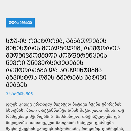
ᲓᲦᲘᲡ ᲐᲛᲑᲐᲕᲘ
ᲡᲢᲣ-ᲘᲡ ᲠᲔᲥᲢᲝᲠᲛᲐ, ᲒᲐᲜᲐᲗᲚᲔᲑᲘᲡ
ᲛᲘᲜᲘᲡᲢᲠᲘᲡ ᲛᲝᲐᲓᲒᲘᲚᲔᲛ, ᲠᲔᲥᲢᲝᲠᲗᲐ
ᲛᲣᲓᲛᲘᲕᲛᲝᲥᲛᲔᲓᲘ ᲙᲝᲜᲤᲔᲠᲔᲜᲪᲘᲘᲡ
ᲬᲔᲕᲠᲘ ᲣᲜᲘᲕᲔᲠᲡᲘᲢᲔᲢᲔᲑᲘᲡ
ᲠᲔᲥᲢᲝᲠᲔᲑᲛᲐ ᲓᲐ ᲡᲢᲣᲓᲔᲜᲢᲔᲑᲛᲐ
ᲐᲒᲕᲘᲡᲢᲝᲡ ᲝᲛᲘᲡ ᲒᲛᲘᲠᲔᲑᲡ ᲞᲐᲢᲘᲕᲘ
ᲛᲘᲐᲒᲔᲡ
3 ᲡᲐᲐᲗᲘᲡ ᲬᲘᲜ
დღეს კიდევ ერთხელ მივაგეთ პატივი ჩვენი გმირების
ხსოვნას. მათი თავგანწირვა არის მაგალითი იმისა, თუ
რამდენად ძვირფასია სამშობლო, თავისუფლება და
მშვიდობა. თითოეული მათგანის სახელი დარჩება
ჩვენი ქვეყნის უახლეს ისტორიაში, როგორც ღირსების,