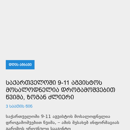
ᲓᲦᲘᲡ ᲐᲛᲑᲐᲕᲘ
ᲡᲐᲥᲐᲠᲗᲕᲔᲚᲝᲨᲘ 9-11 ᲐᲒᲕᲘᲡᲢᲝᲡ
ᲛᲝᲡᲐᲚᲝᲓᲜᲔᲚᲘᲐ ᲓᲠᲝᲒᲐᲛᲝᲨᲕᲔᲑᲘᲗ
ᲬᲕᲘᲛᲐ, ᲖᲝᲒᲐᲜ ᲫᲚᲘᲔᲠᲘ
3 ᲡᲐᲐᲗᲘᲡ ᲬᲘᲜ
საქართველოში 9-11 აგვისტოს მოსალოდნელია
დროგამოშვებით წვიმა, – ამის შესახებ ინფორმაციას
გარემოს ეროვნული სააგენტო