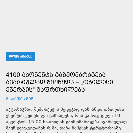
ᲓᲦᲘᲡ ᲐᲛᲑᲐᲕᲘ
4100 ᲐᲑᲝᲜᲔᲜᲢᲡ ᲒᲐᲖᲛᲝᲛᲐᲠᲐᲒᲔᲑᲐ
ᲐᲕᲐᲠᲘᲣᲚᲐᲓ ᲨᲔᲣᲬᲧᲓᲐ – „ᲗᲑᲘᲚᲘᲡᲘ
ᲔᲜᲔᲠᲯᲘᲡ“ ᲒᲐᲤᲠᲗᲮᲘᲚᲔᲑᲐ
8 ᲡᲐᲐᲗᲘᲡ ᲬᲘᲜ
ავტოსაგზაო შემთხვევის შედეგად დაზიანდა თბილისი
ენერჯის კუთვნილი გაზსადენი, რის გამოც, დღეს 10
აგვისტოს 15:00 საათიდან გაზმომარაგება ავარიულად
შეუწყდა:გლდანის რ-ში, დაბა ზაჰესის ტერიტორიაზე –