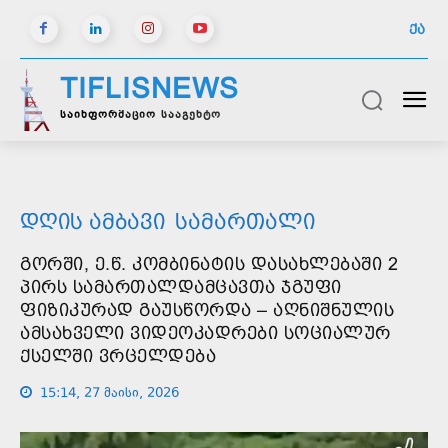
ᲥᲐ
TIFLISNEWS
საინფორმაციო სააგენტო
ᲓᲦᲘᲡ ᲐᲛᲑᲐᲕᲘ
ᲡᲐᲛᲐᲠᲗᲐᲚᲘ
ᲒᲝᲠᲨᲘ, Ე.Წ. ᲙᲝᲛᲑᲘᲜᲐᲢᲘᲡ ᲓᲐᲡᲐᲮᲚᲔᲑᲐᲨᲘ 2
ᲞᲘᲠᲡ ᲡᲐᲛᲐᲠᲗᲐᲚᲓᲐᲛᲪᲐᲕᲗᲐ ᲯᲒᲣᲤᲘ
ᲤᲘᲖᲘᲙᲣᲠᲐᲓ ᲒᲐᲣᲡᲬᲝᲠᲓᲐ – ᲐᲦᲜᲘᲨᲜᲣᲚᲘᲡ
ᲐᲛᲡᲐᲮᲕᲔᲚᲘ ᲕᲘᲓᲔᲝᲙᲐᲓᲠᲔᲑᲘ ᲡᲝᲪᲘᲐᲚᲣᲠ
ᲥᲡᲔᲚᲨᲘ ᲕᲠᲪᲔᲚᲓᲔᲑᲐ
15:14, 27 მაისი, 2026