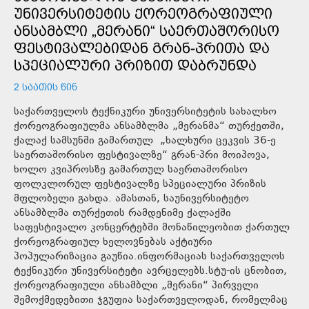
ᲣᲜᲘᲕᲔᲠᲡᲘᲢᲔᲢᲘᲡ ᲥᲝᲠᲔᲝᲒᲠᲐᲤᲘᲣᲚᲘ
ᲐᲜᲡᲐᲛᲑᲚᲘ „ᲛᲔᲠᲐᲜᲘ“ ᲡᲐᲔᲠᲗᲐᲨᲝᲠᲘᲡᲝ
ᲤᲔᲡᲢᲘᲕᲐᲚᲔᲑᲘᲓᲐᲜ ᲒᲠᲐᲜ-ᲞᲠᲘᲗᲐ ᲓᲐ
ᲡᲞᲔᲪᲘᲐᲚᲣᲠᲘ ᲞᲠᲘᲖᲘᲗ ᲓᲐᲑᲠᲣᲜᲓᲐ
2 ᲡᲐᲐᲗᲘᲡ ᲬᲘᲜ
საქართველოს ტექნიკური უნივერსიტეტის სახალხო
ქორეოგრაფიულმა ანსამბლმა „მერანმა“ თურქეთში,
ქალაქ სამსუნში გამართულ „ხალხური ცეკვის 36-ე
საერთაშორისო ფესტივალზე“ გრან-პრი მოიპოვა,
ხოლო კვიპროსზე გამართულ საერთაშორისო
ფოლკლორულ ფესტივალზე სპეციალური პრიზის
მფლობელი გახდა. ამასთან, საუნივერსიტეტო
ანსამბლმა თურქეთის რამდენიმე ქალაქში
საფესტივალო კონცერტებში მონაწილეობით ქართულ
ქორეოგრაფიულ ხელოვნებას აქტიური
პოპულარიზაცია გაუწია.ინფორმაციას საქართველოს
ტექნიკური უნივერსიტეტი ავრცელებს.სტუ-ის ცნობით,
ქორეოგრაფიული ანსამბლი „მერანი“ პირველი
შემოქმედებითი ჯგუფია საქართველოდან, რომელმაც