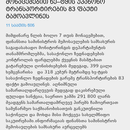
ᲛᲝᲜᲐᲪᲔᲛᲔᲑᲘᲗ ᲮᲔ–ᲢᲧᲘᲡ ᲣᲙᲐᲜᲝᲜᲝ
ᲢᲠᲐᲜᲡᲞᲝᲠᲢᲘᲠᲔᲑᲘᲡ 83 ᲤᲐᲥᲢᲘ
ᲒᲐᲛᲝᲐᲕᲚᲘᲜᲔᲡ
11 ᲡᲐᲐᲗᲘᲡ ᲬᲘᲜ
მიმდინარე წლის ბოლო 7 თვის მონაცემებით,
ფინანსთა სამინისტროს შემოსავლების სამსახურის
საგადასახადო მონიტორინგის დეპარტამენტის
თანამშრომლებმა, სასაქონლო ზედნადებების
კონტროლის ფარგლებში ქვეყნის მასშტაბით
გატარებული ღონისძიებების შედეგად, 399 ცალი
ხემცენარისა და 318 კუბურ მეტრამდე ხე-ტყის
სასაქონლო ზედნადების გარეშე ტრანსპორტირების 83
ფაქტი გამოავლინეს. აღნიშნული
სამართალდარღვევის შედეგად დაკისრებული
ფულადი სანქცია, საერთო ჯამში 291 800 ლარს
შეადგენს.სამართალდამრღვევ პირებს ჩამოერთვათ
სამეწარმეო საქმიანობისათვის განკუთვნილი
საქონელი და მოხდა მისი მოქცევა სახელმწიფო
საკუთრებაში.ინფორმაციას ფინანსთა სამინისტროს
შემოსავლების სამსახური ავრცელებს