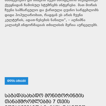
საინტერესო და ამიტომ აქვთ მსოფლიოს სხვადასხვა
ქვეყნიდან ჩამოსულ სტუმრებს ინტერესი. მათ შორის
ჩვენი სამზარეულო და ქართული ღვინო სარგებლობს
დიდი პოპულარობით, რადგან ეს არის ჩვენი
კულტურის, ადათ-წესების ნაწილი“, – აღნიშნა
კალაძემ.ინფორმაციას თბილისის მერია ავრცელებს.
ᲓᲦᲘᲡ ᲐᲛᲑᲐᲕᲘ
ᲡᲐᲒᲐᲓᲐᲡᲐᲮᲐᲓᲝ ᲛᲝᲜᲘᲢᲝᲠᲘᲜᲒᲘᲡ
ᲗᲐᲜᲐᲛᲨᲠᲝᲛᲚᲔᲑᲛᲐ 7 ᲗᲕᲘᲡ