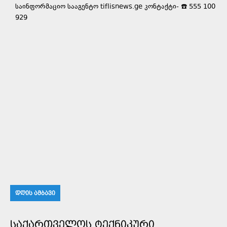
საინფორმაციო სააგენტო tiflisnews.ge კონტაქტი- ☎️ 555 100
929
ᲓᲦᲘᲡ ᲐᲛᲑᲐᲕᲘ
ᲡᲐᲥᲐᲠᲗᲕᲔᲚᲝᲡ ᲢᲔᲥᲜᲘᲙᲣᲠᲘ