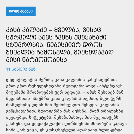
ᲓᲦᲘᲡ ᲐᲛᲑᲐᲕᲘ
ᲙᲐᲮᲐ ᲙᲐᲚᲐᲫᲔ – ᲧᲕᲔᲚᲐᲡ, ᲕᲘᲡᲐᲪ
ᲡᲣᲠᲕᲘᲚᲘ ᲐᲥᲕᲡ ᲩᲕᲔᲜᲡ ᲥᲕᲔᲧᲐᲜᲐᲨᲘ
ᲡᲢᲣᲛᲠᲝᲑᲘᲡ, ᲜᲔᲑᲘᲡᲛᲘᲔᲠ ᲓᲠᲝᲡ
ᲨᲔᲣᲫᲚᲘᲐ ᲩᲐᲛᲝᲡᲕᲚᲐ, ᲛᲘᲣᲮᲔᲓᲐᲕᲐᲓ
ᲛᲘᲡᲘ ᲬᲐᲠᲛᲝᲨᲝᲑᲘᲡᲐ
11 ᲡᲐᲐᲗᲘᲡ ᲬᲘᲜ
დედაქალაქის მერის, კახა კალაძის განცხადებით,
ერთ-ერთ რუსულენოვანი ბლოგერისთვის ინტერვიუს
მიცემაში პრობლემას ვერ ხედავს, – ამის შესახებ მან
მედიასთან ისაუბრა.კახა კალაძის თქმით, ბლოგერს
რამდენიმე დღის წინ შემთხვევით შეხვდა. კალაძის
განცხადებით, ბლოგერმა მას აუხსნა, რომ თბილისზე
აკეთებდა სიუჟეტებს. შესაბამისად, მის შეკითხვებს
უპასუხა და დედაქალაქის ღირსშესანიშნაობებს გაუსვა
ხაზი.„არ ვიცი, ეს კონკრეტული ადამიანი ბლოგერია