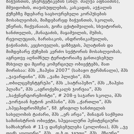
ბიჭვინთის, ენერგეტიკების (ახლ. შალვა აფხაიძის),
მშვიდობის, თავისუფლების, კასკადის, ავჭალის
ქუჩებზე მდებარე საცხოვრებელი კორპუსების
მოსახლეობას, მიმდებარედ ბიჭვინთის, სკოლის,
უწერის, ჩიქვანაიას, გოჩა ცქიტიშვილის, სხვიტორის,
ხანძთელის, ,მანაგაძის, მაყაშვილის, შუშის,
რევოლუციის, ბარისაკოს, ანდრონიკაშვილის,
ჭიჭინაძის, კეცხოველის, ყაზბეგის, პლატინის და
მიმდებარე ქუჩების კერძო სექტორის მოსახლეობას,
აგრეთვე აღნიშნულ ტერიტორიაზე განთავსებულ
მსხვილ და მცირე კომერციულ ობიექტებს, მათ
შორისაა: შპს ,,ზაჰესი 2007” (საბაჟო ტერმინალი), შპს
,,ჯავარდინი”, შპს ,,ვაზი პლიუსი”, შპს
,,თბილცემენტგრუპი”, შპს ,,სატრაპეზო”, შპს ,,ზაჰესი
პლაზა”, შპს ,,აგროქემიკალს ჯორჯია”, შპს
,,საქენერგორემონტი”, # 208-ე საჯარო სკოლა, შპს
,,ჯორჯიან ბეტონ კომპანი”, შპს ,,ქართლი”, შპს
,,სპეცჰიდრომშენი”, წმ. გრიგოლ ხანძთელის
სახელობის ტაძარი, შპს ,,ერ არეა”, შინაგან საქმეთა
სამინისტროს ობიექტი, სპეციალური პენიტენციური
სამსახურის # 11-ე დაწესებულება (კოლონია), შპს ,,ჯე
ფიქს კოლორი”, შპს ,,თ.ბ.თ. ჯგუფი”, შპს ,,მზიური”,