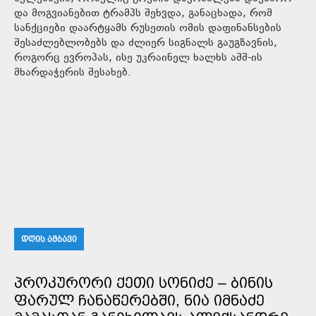
და მოგვიანებით ტრამპს შეხვდა, განაცხადა, რომ
სანქციები დაარტყამს რუსეთის ომის დაფინანსების
შესაძლებლობებს და ძლიერ სიგნალს გაუგზავნის,
როგორც ევროპას, ისე უკრაინელ ხალხს აშშ-ის
მხარდაჭერის შესახებ.
ᲓᲦᲘᲡ ᲐᲛᲑᲐᲕᲘ
ᲞᲠᲝᲙᲣᲠᲝᲠᲘ ᲥᲔᲗᲘ ᲡᲝᲜᲘᲫᲔ – ᲑᲘᲜᲘᲡ
ᲤᲐᲠᲣᲚ ᲩᲐᲜᲐᲬᲔᲠᲔᲑᲨᲘ, ᲜᲘᲐ ᲘᲛᲜᲐᲫᲔ