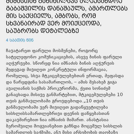
ᲛᲐᲛᲐᲡᲗᲐᲜ ᲒᲐᲜᲘᲮᲘᲚᲐᲕᲡ ᲐᲚᲔᲥᲡᲐᲜᲓᲠᲔ
ᲒᲐᲑᲐᲨᲕᲘᲚᲘᲡ ᲓᲐᲜᲐᲨᲐᲣᲚᲡ, ᲐᲛᲐᲠᲗᲚᲔᲑᲡ
ᲛᲘᲡ ᲡᲐᲥᲪᲘᲔᲚᲡ, ᲐᲛᲑᲝᲑᲡ, ᲠᲝᲛ
ᲡᲮᲕᲐᲜᲐᲘᲠᲐᲓ ᲕᲔᲠ ᲛᲝᲘᲥᲪᲔᲝᲓᲐ,
ᲡᲐᲣᲑᲠᲝᲑᲡ ᲓᲔᲢᲐᲚᲔᲑᲖᲔ
4 ᲡᲐᲐᲗᲘᲡ ᲬᲘᲜ
ჩავატარეთ ფარული მოსმენები, როგორც
სატელეფონო კომუნიკაციების, ასევე ბინის ფარული
აღჭურვები. სწორედ ნია იმნაძის ბინის აღჭურვის
შედეგად მივიღეთ კონკრეტული ინფორმაცია,
რომელიც, სხვა მტკიცებულებებთან ერთად, შეფასდა
და წარედგინა სასამართლოს, – ამის შესახებ გიგა
ავალიანის საქმის პროკურორმა, ქეთი სონიძემ
განაცხადა.მისივე განმარტებით, მტკიცებულებები 10
თვის განმავლობაში გროვდებოდა.„10 თვის
განმავლობაში ვერ მივიღეთ გადაწყვეტილება
სისხლისსამართლებრივი დევნის დაწყებასთან
დაკავშირებით ნია იმნაძის მიმართ. ანასტასია
ბეროშვილი მოგვიანებით გაჩნდა მოცემულ სისხლის
სამართლის საქმეში, ანუ მისი არსებობის თაობაზე