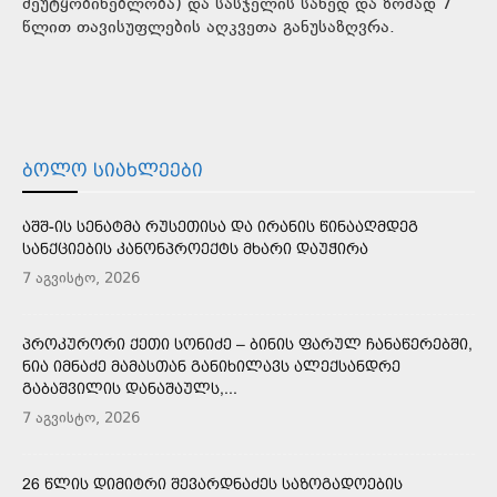
შეუტყობინებლობა) და სასჯელის სახედ და ზომად 7
წლით თავისუფლების აღკვეთა განუსაზღვრა.
ᲑᲝᲚᲝ ᲡᲘᲐᲮᲚᲔᲔᲑᲘ
ᲐᲨᲨ-ᲘᲡ ᲡᲔᲜᲐᲢᲛᲐ ᲠᲣᲡᲔᲗᲘᲡᲐ ᲓᲐ ᲘᲠᲐᲜᲘᲡ ᲬᲘᲜᲐᲐᲦᲛᲓᲔᲒ
ᲡᲐᲜᲥᲪᲘᲔᲑᲘᲡ ᲙᲐᲜᲝᲜᲞᲠᲝᲔᲥᲢᲡ ᲛᲮᲐᲠᲘ ᲓᲐᲣᲭᲘᲠᲐ
7 აგვისტო, 2026
ᲞᲠᲝᲙᲣᲠᲝᲠᲘ ᲥᲔᲗᲘ ᲡᲝᲜᲘᲫᲔ – ᲑᲘᲜᲘᲡ ᲤᲐᲠᲣᲚ ᲩᲐᲜᲐᲬᲔᲠᲔᲑᲨᲘ,
ᲜᲘᲐ ᲘᲛᲜᲐᲫᲔ ᲛᲐᲛᲐᲡᲗᲐᲜ ᲒᲐᲜᲘᲮᲘᲚᲐᲕᲡ ᲐᲚᲔᲥᲡᲐᲜᲓᲠᲔ
ᲒᲐᲑᲐᲨᲕᲘᲚᲘᲡ ᲓᲐᲜᲐᲨᲐᲣᲚᲡ,...
7 აგვისტო, 2026
26 ᲬᲚᲘᲡ ᲓᲘᲛᲘᲢᲠᲘ ᲨᲔᲕᲐᲠᲓᲜᲐᲫᲔᲡ ᲡᲐᲖᲝᲒᲐᲓᲝᲔᲑᲘᲡ