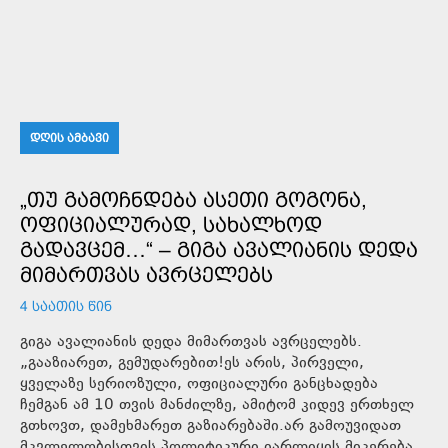
ᲓᲦᲘᲡ ᲐᲛᲑᲐᲕᲘ
„ᲗᲣ ᲒᲐᲛᲝᲩᲜᲓᲔᲑᲐ ᲐᲡᲔᲗᲘ ᲒᲝᲒᲝᲜᲐ,
ᲝᲤᲘᲪᲘᲐᲚᲣᲠᲐᲓ, ᲡᲐᲮᲐᲚᲮᲝᲓ
ᲒᲐᲓᲐᲕᲪᲔᲛ…“ – ᲒᲘᲒᲐ ᲐᲕᲐᲚᲘᲐᲜᲘᲡ ᲓᲔᲓᲐ
ᲛᲘᲛᲐᲠᲗᲕᲐᲡ ᲐᲕᲠᲪᲔᲚᲔᲑᲡ
4 ᲡᲐᲐᲗᲘᲡ ᲬᲘᲜ
გიგა ავალიანის დედა მიმართვას ავრცელებს.
„გააზიარეთ, გემუდარებით!ეს არის, პირველი,
ყველაზე სერიოზული, ოფიციალური განცხადება
ჩემგან ამ 10 თვის მანძილზე, ამიტომ კიდევ ერთხელ
გთხოვთ, დამეხმარეთ გაზიარებაში.არ გამოუვიდათ
მკვლელობისთვის პოლიტიკური იარლიყის მიკერება.