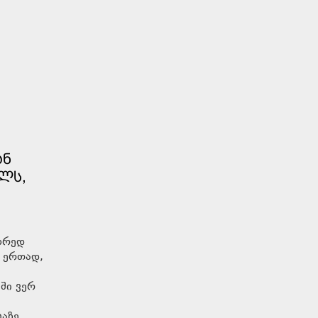
ᲐᲜ
ᲚᲡ,
წორედ
ნ ერთად,
ში ვერ
ბაზე