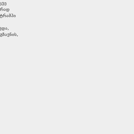
კვე
ერად
 ტრამპი
ვდა,
გზავნის,