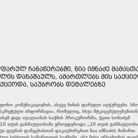
ᲤᲐᲠᲣᲚ ᲩᲐᲜᲐᲬᲔᲠᲔᲑᲨᲘ, ᲜᲘᲐ ᲘᲛᲜᲐᲫᲔ ᲛᲐᲛᲐᲡᲗ
ᲚᲘᲡ ᲓᲐᲜᲐᲨᲐᲣᲚᲡ, ᲐᲛᲐᲠᲗᲚᲔᲑᲡ ᲛᲘᲡ ᲡᲐᲥᲪᲘᲔ
ᲘᲥᲪᲔᲝᲓᲐ, ᲡᲐᲣᲑᲠᲝᲑᲡ ᲓᲔᲢᲐᲚᲔᲑᲖᲔ
ონო კომუნიკაციების, ასევე ბინის ფარული აღჭურვები. ს
კონკრეტული ინფორმაცია, რომელიც, სხვა მტკიცებულებებთა
ახებ გიგა ავალიანის საქმის პროკურორმა, ქეთი სონიძემ
ი 10 თვის განმავლობაში გროვდებოდა.„10 თვის განმავლობა
 დევნის დაწყებასთან დაკავშირებით ნია იმნაძის მიმართ.
მულ სისხლის სამართლის საქმეში, ანუ მისი არსებობის თაო