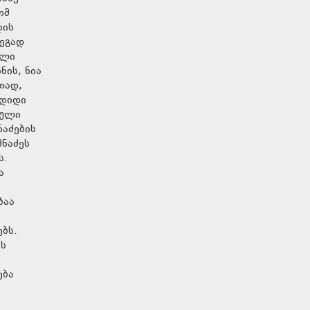
ომ
დის
დეგად
ული
ნის, ნია
თად,
 დიდი
ზული
ნაძების
მნაძეს
ს.
ა
ბაა
რებს.
ეს
ება