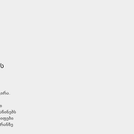
ᲢᲡ
ჭირა.
ი
სწინებს
რიფები
ირანზე