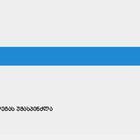
ᲙᲐ
ᲡᲐᲛᲐᲠᲗᲐᲚᲘ
ᲔᲙᲝᲜᲝᲛᲘᲙᲐ
ᲗᲐᲕᲓᲐᲪᲕᲐ
ᲛᲡᲝᲤᲚᲘᲝ
ᲔᲒᲐᲡ ᲣᲛᲐᲡᲞᲘᲜᲫᲚᲐ