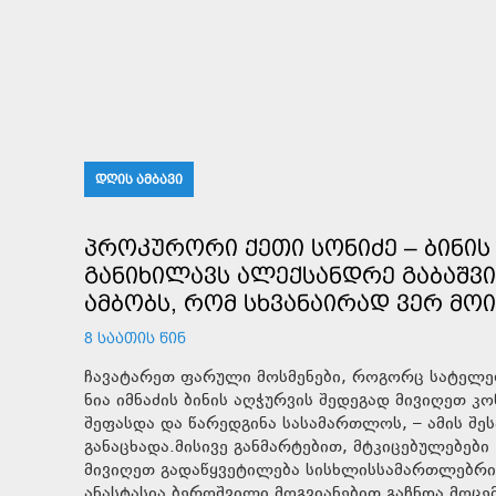
ᲓᲦᲘᲡ ᲐᲛᲑᲐᲕᲘ
ᲞᲠᲝᲙᲣᲠᲝᲠᲘ ᲥᲔᲗᲘ ᲡᲝᲜᲘᲫᲔ – ᲑᲘᲜᲘᲡ 
ᲒᲐᲜᲘᲮᲘᲚᲐᲕᲡ ᲐᲚᲔᲥᲡᲐᲜᲓᲠᲔ ᲒᲐᲑᲐᲨᲕᲘ
ᲐᲛᲑᲝᲑᲡ, ᲠᲝᲛ ᲡᲮᲕᲐᲜᲐᲘᲠᲐᲓ ᲕᲔᲠ ᲛᲝ
8 ᲡᲐᲐᲗᲘᲡ ᲬᲘᲜ
ჩავატარეთ ფარული მოსმენები, როგორც სატელეფ
ნია იმნაძის ბინის აღჭურვის შედეგად მივიღეთ 
შეფასდა და წარედგინა სასამართლოს, – ამის შეს
განაცხადა.მისივე განმარტებით, მტკიცებულებებ
მივიღეთ გადაწყვეტილება სისხლისსამართლებრივი
ანასტასია ბეროშვილი მოგვიანებით გაჩნდა მოცე