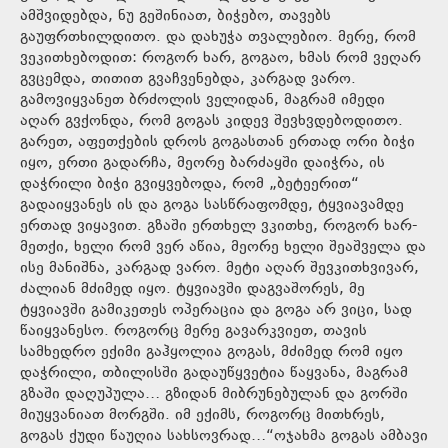
ამშვიდებდა, ნუ გეშინიათ, ბიჭებო, თავებს
გაუფრთხილდითო. და დახუჭა თვალებიო. მერე, რომ
ვეკითხებოდით: როგორ ხარ, გოგაო, ხმას რომ ვეღარ
გვცემდა, თითით გვაჩვენებდა, კარგად ვარო.
გამოვიყვანეთ ბრძოლის ველიდან, მაგრამ იმედი
აღარ გვქონდა, რომ გოგას კიდევ შევხვდებოდითო.
გარეთ, აფეთქების დროს გოგასთან ერთად ორი ბიჭი
იყო, ერთი გადარჩა, მეორე ბარძაყში დაიჭრა, ის
დაჭრილი ბიჭი გვიყვებოდა, რომ „ბეტეერით“
გადაიყვანეს ის და გოგა სასწრაფომდე, ტყვიავამდე
ერთად ვიყავით. გზაში ერთხელ ვკითხე, როგორ ხარ-
მეთქი, ხელი რომ ვერ აწია, მეორე ხელი შეაშველა და
ისე მანიშნა, კარგად ვარო. მეტი აღარ შევკითხვივარ,
ძალიან მძიმედ იყო. ტყვიავში დაგვაშორეს, მე
ტყვიავში გამიკეთეს ოპერაცია და გოგა არ ვიცი, სად
წაიყვანესო. როგორც მერე გავარკვიეთ, თავის
სამხედრო ექიმი გაჰყოლია გოგას, მძიმედ რომ იყო
დაჭრილი, თბილისში გადაუწყვეტია წაყვანა, მაგრამ
გზაში დაღუპულა… გზიდან მიბრუნებულან და გორში
მიუყვანიათ მორგში. იმ ექიმს, როგორც მითხრეს,
გოგას ქუდი წაუღია სახსოვრად…“ოჯახმა გოგას ამბავი