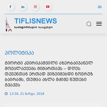
ᲥᲐ
TIFLISNEWS
საინფორმაციო სააგენტო
ᲞᲝᲚᲘᲢᲘᲙᲐ
ᲒᲘᲝᲠᲒᲘ ᲙᲕᲘᲠᲘᲙᲐᲨᲕᲘᲚᲘ ᲐᲖᲔᲠᲑᲐᲘᲯᲐᲜᲔᲚ
ᲛᲝᲥᲐᲚᲐᲥᲔᲔᲑᲡ ᲛᲘᲛᲐᲠᲗᲐᲕᲡ – ᲓᲦᲔᲡ
ᲗᲥᲕᲔᲜᲗᲐᲜ ᲔᲠᲗᲐᲓ ᲕᲘᲖᲔᲘᲛᲔᲑᲓᲘ ᲜᲝᲕᲠᲣᲖ
ᲑᲐᲘᲠᲐᲛᲡ, ᲗᲣᲛᲪᲐ ᲐᲮᲚᲐ ᲛᲫᲘᲛᲔ ᲬᲣᲗᲔᲑᲘ
ᲒᲕᲐᲥᲕᲡ
13:34, 21 მარტი, 2018