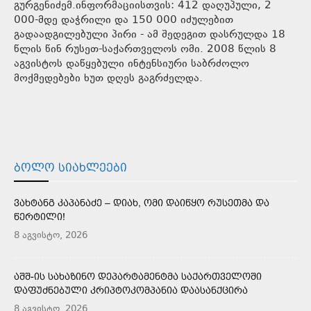
გურგენიძემ.ინფორმაციისთვის: 412 დაღუპული, 2
000-მდე დაჭრილი და 150 000 იძულებით
გადაადგილებული პირი - ამ შედეგით დასრულდა 18
წლის წინ რუსეთ-საქართველოს ომი. 2008 წლის 8
აგვისტოს დაწყებული ინტენსიური საბრძოლო
მოქმედებები ხუთ დღეს გაგრძელდა.
ᲑᲝᲚᲝ ᲡᲘᲐᲮᲚᲔᲔᲑᲘ
ᲕᲐᲮᲢᲐᲜᲒ ᲙᲐᲞᲐᲜᲐᲫᲔ – ᲓᲘᲐᲮ, ᲝᲛᲘ ᲓᲐᲘᲬᲧᲝ ᲠᲣᲡᲔᲗᲛᲐ ᲓᲐ
ᲬᲔᲠᲢᲘᲚᲘ!
8 აგვისტო, 2026
ᲐᲨᲨ-ᲘᲡ ᲡᲐᲮᲐᲖᲘᲜᲝ ᲓᲔᲞᲐᲠᲢᲐᲛᲔᲜᲢᲛᲐ ᲡᲐᲥᲐᲠᲗᲕᲔᲚᲝᲨᲘ
ᲓᲐᲤᲣᲫᲜᲔᲑᲣᲚᲘ ᲙᲠᲘᲞᲢᲝᲙᲝᲛᲞᲐᲜᲘᲐ ᲓᲐᲐᲡᲐᲜᲥᲪᲘᲠᲐ
8 აგვისტო, 2026