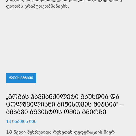
კაივანპური, საქართველოს გარდა, სხვა ქვეყნებშიც
ფლობს კრიპტოკომპანიებს.
ᲓᲦᲘᲡ ᲐᲛᲑᲐᲕᲘ
„ᲒᲝᲒᲐᲡ ᲯᲐᲕᲨᲐᲜᲟᲘᲚᲔᲢᲘ ᲒᲐᲣᲮᲓᲘᲐ ᲓᲐ
ᲪᲝᲚᲨᲕᲘᲚᲘᲐᲜᲘ ᲑᲘᲭᲘᲡᲗᲕᲘᲡ ᲛᲘᲣᲪᲘᲐ“ –
ᲐᲛᲑᲐᲕᲘ ᲐᲒᲕᲘᲡᲢᲝᲡ ᲝᲛᲘᲡ ᲒᲛᲘᲠᲖᲔ
13 ᲡᲐᲐᲗᲘᲡ ᲬᲘᲜ
18 წელი შესრულდა რუსეთის ფედერაციის მიერ