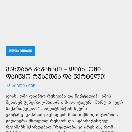
ᲓᲦᲘᲡ ᲐᲛᲑᲐᲕᲘ
ᲕᲐᲮᲢᲐᲜᲒ ᲙᲐᲞᲐᲜᲐᲫᲔ – ᲓᲘᲐᲮ, ᲝᲛᲘ
ᲓᲐᲘᲬᲧᲝ ᲠᲣᲡᲔᲗᲛᲐ ᲓᲐ ᲬᲔᲠᲢᲘᲚᲘ!
13 ᲡᲐᲐᲗᲘᲡ ᲬᲘᲜ
დიახ, ომი დაიწყო რუსეთმა და წერტილი! - ამის
შესახებ გენერალ-მაიორი, პოლიტიკური პარტია "ჯერ
საქართველოს" პოლიტსაბჭოს წევრი
ვახტანგ კაპანაძე აცხადებს.მისი თქმით, ისტორიის
გადაწერა მხოლოდ რუსეთს და სეპარატისტულ
რეჟიმებს სჭირდებათ."რეალობა კი არის ის, რომ