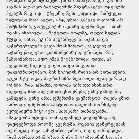
წლიდან საკონტრაქტო ჯარში მსახურობდა. გორის
ჯავშან-სატანკო ბატალიონში მზვერავების ოცეულში
მეკავშირედ იყო. უბედნიერესი კაცი იყო პირველი
ხელფასი რომ აიღო, არც ერთი კაპიკი თვითონ არ
მოუხმარია, ყოველთვის ოჯახზე ფიქრობდა… ძმის
ოჯახს ინახავდა… მეტყოდა ხოლმე, ფული ხელის
ჭუჭყია, ნანო, ეგ რა საყვარელია, ოჯახსა და
გაჭირვებულებს უნდა მოახმაროო.ყოველთვის
გაჭირვებულების დახმარებაზე ფიქრობდა. რაც
წამოიზარდა, სულ იმას მეუბნებოდა: დედა, ამ
ქვეყანაზე სიკეთე ვთესოთ და სიკეთით
დაგვიბრუნდებაო. მის სიკეთეს როცა არ ხედავდნენ,
გული სტკიოდა, მაგრამ ამბობდა, ოღონდაც კარგად
იყვნენ, რას ვიზამთ, ყველას ვერ დავანახვებთ
სიკეთეს, მათ ასე ესმით ცხოვრება, ვინც გამიგებს,
გამიგებს, ვინც არა, ღმერთმა გაუმარჯოს, თავის გზით
იაროსო. ღმერთმა აპატიოსო.ძალიან მორწმუნე,
ეკლესიური ბიჭი იყო…საოცარი თანადგომა,
ძმაკაცობა იცოდა. თანაკლასელ გოგოებსაც ისე
დაუდგებოდა ხოლმე გვერდში, ოჯახის დანგრევისას
თუ რაღაც სხვა გასაჭირის დროს, ისე დაარიგებდა,
რომ დარდს ავიწყებდა, მერე მიყვებოდნენ ხოლმე,