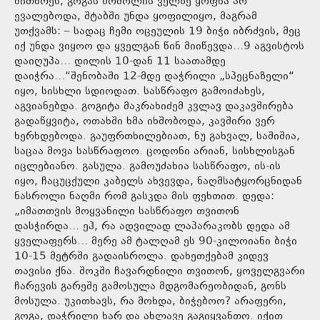
მითხრეს, გოგას ბრძოლის ველზე ყოფნა არ
ევალებოდა, შტაბში უნდა ყოფილიყო, მაგრამ
უთქვამს: – სადაც ჩემი ოცეულის 19 ბიჭი იბრძვის, მეც
იქ უნდა ვიყოო და ყველგან წინ მიიწევდა…9 აგვისტოს
დაიღუპა… დილის 10-დან 11 საათამდე
დაიჭრა…“შენობაში 12-მდე დაჭრილი „სპეცნაზელი“
იყო, სისხლი სდიოდათ. სასწრაფო გამოიძახეს,
აგვიანებდა. გოგიტა მაკრახიძემ კვლავ დაკავშირება
გადაწყვიტა, ოთახში ხმა იხშობოდა, კავშირი ვერ
ხერხდებოდა. გაუფრთხილებიათ, ნუ გახვალ, საშიშია,
საცაა მოვა სასწრაფოო. ცოდონი არიან, სისხლისგან
იცლებიანო. გასულა. გამოუძახია სასწრაფო, ის-ის
იყო, ჩაცუცქული კაბელს ახვევდა, ნაღმსატყორცნიდან
ნასროლი ნაღმი რომ გასკდა მის ფეხთით. დედა:
„იმათთვის მოყვანილი სასწრაფო თვითონ
დასჭირდა… ეჰ, რა ადვილად ლაპარაკობს დედა ამ
ყველაფერს… მერე ამ ტალღამ ეს 90-კილოიანი ბიჭი
10-15 მეტრში გადაისროლა. დახეთქებამ კიდევ
თავისი ქნა. შოკში ჩავარდნილი თვითონ, ყოველგვარი
ჩარევის გარეშე გამოსულა მდგომარეობიდან, გონს
მოსულა. უკითხავს, რა მოხდა, ბიჭებოო? არაფერი,
გოგა, დაჭრილი ხარ და ახლავე გაგიყვანთო. იქით