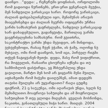
დაიწყო…“დედა: „ რეზერვში ყოფნისას, ორფოლოში
რომ გადიოდა წვრთნებს, ერთ-ერთ გენერალს შეუქია,
შენ ნამდვილი ჯარისკაცი ხარო. როგორც ჯარისკაცი,
ძალიან დისციპლინებული იყო, შენიშვნას არავის
მიაცემინებდა და ძალიან ბევრმა ოფიცერმა ურჩია
ჯარში სამსახურის გაგრძელება, ნამდვილ ჯარისკაცად
ხარ დაბადებულიო, გადაწყვიტა, მართლაც ჯარში
გაეგრძელებინა სამსახური. რომ გვითხრა,
საკონტრაქტო ჯარში უნდა შევიდეო, არ მინდოდა,
ვეხვეწებოდი, რასაც ჩვენ ვჭამთ, ის ჭამე, ოღონდ ნუ
შეხვალ, ომი რომ დაიწყოს, ხომ იცი, პირველ რიგში
თქვენ წაგიყვანენ-მეთქი. დედა, მასე რომ ვიფიქროთ,
რა მოგველის, რანაირი ცხოვრება იქნება და თუ
სამშობლოს დასჭირდა, ეგ მსხვერპლიც უნდა
გავიღოთ, მარტო შენ ხომ არ გიყვარს შენი შვილი,
აფხაზეთში რომ ბიჭები დაიღუპნენ, იმათ დედებს
თავისი შვილები არ უყვარდათო? რაღა ცუდზე
ფიქრობ, 21-ე საუკუნეა, ომი აღარავის უნდა, ხელს ნუ
შემიშლითო.მოაგროვა საბუთები და ამ მოგროვილი
საბუთებით 9 თვე ელოდა მიღებას. ყველას მოსწონდა,
ნაკითხი, განათლებული ბიჭი ხარო. მიიღეს. 2004