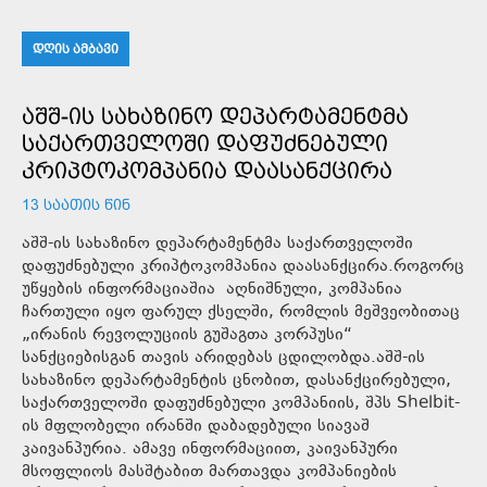
ᲓᲦᲘᲡ ᲐᲛᲑᲐᲕᲘ
ᲐᲨᲨ-ᲘᲡ ᲡᲐᲮᲐᲖᲘᲜᲝ ᲓᲔᲞᲐᲠᲢᲐᲛᲔᲜᲢᲛᲐ
ᲡᲐᲥᲐᲠᲗᲕᲔᲚᲝᲨᲘ ᲓᲐᲤᲣᲫᲜᲔᲑᲣᲚᲘ
ᲙᲠᲘᲞᲢᲝᲙᲝᲛᲞᲐᲜᲘᲐ ᲓᲐᲐᲡᲐᲜᲥᲪᲘᲠᲐ
13 ᲡᲐᲐᲗᲘᲡ ᲬᲘᲜ
აშშ-ის სახაზინო დეპარტამენტმა საქართველოში
დაფუძნებული კრიპტოკომპანია დაასანქცირა.როგორც
უწყების ინფორმაციაშია აღნიშნული, კომპანია
ჩართული იყო ფარულ ქსელში, რომლის მეშვეობითაც
„ირანის რევოლუციის გუშაგთა კორპუსი“
სანქციებისგან თავის არიდებას ცდილობდა.აშშ-ის
სახაზინო დეპარტამენტის ცნობით, დასანქცირებული,
საქართველოში დაფუძნებული კომპანიის, შპს Shelbit-
ის მფლობელი ირანში დაბადებული სიავაშ
კაივანპურია. ამავე ინფორმაციით, კაივანპური
მსოფლიოს მასშტაბით მართავდა კომპანიების