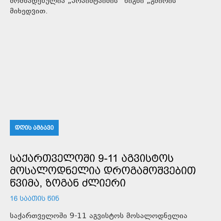
მომზადებულია „პრაიმტაიმის“ წიგნი „გმირის“
მიხედვით.
ᲓᲦᲘᲡ ᲐᲛᲑᲐᲕᲘ
ᲡᲐᲥᲐᲠᲗᲕᲔᲚᲝᲨᲘ 9-11 ᲐᲒᲕᲘᲡᲢᲝᲡ
ᲛᲝᲡᲐᲚᲝᲓᲜᲔᲚᲘᲐ ᲓᲠᲝᲒᲐᲛᲝᲨᲕᲔᲑᲘᲗ
ᲬᲕᲘᲛᲐ, ᲖᲝᲒᲐᲜ ᲫᲚᲘᲔᲠᲘ
16 ᲡᲐᲐᲗᲘᲡ ᲬᲘᲜ
საქართველოში 9-11 აგვისტოს მოსალოდნელია