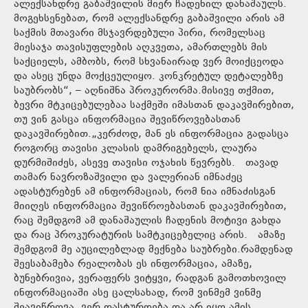
ალექსანდრე გაბაშვილის მიერ ჩადენილ დანაშაულს.
მოგეხსენებათ, რომ ალექსანდრე გაბაშვილი არის ამ
საქმის მთავარი მსჯავრდებული პირი, რომელსაც
მიესაჯა თავისუფლების აღკვეთა, ამართლებს მის
საქციელს, ამბობს, რომ სხვანაირად ვერ მოიქცეოდა
და ასეც უნდა მოქცეულიყო. კონკრეტულ დეტალებზე
საუბრობს“, – აღნიშნა პროკურორმა.მისივე თქმით,
ბევრი მტკიცებულებაა საქმეში იმასთან დაკავშირებით,
თუ ვინ გასცა ინფორმაცია შევიწროვებასთან
დაკავშირებით.„კერძოდ, მან ეს ინფორმაცია გადასცა
როგორც თავისი კლასის დამრიგებელს, ლაურა
დურმიშიძეს, ასევე თავისი ოჯახის წევრებს. თავად
თამარ ნავროზაშვილი და ვალერიან იმნაძეც
ადასტურებენ ამ ინფორმაციას, რომ ნია იმნაძისგან
მიიღეს ინფორმაცია შევიწროებასთან დაკავშირებით,
რაც შემდგომ ამ დანაშაულის ჩადენის მოტივი გახდა
და რაც პროკურატურის სამტკიცებელიც არის. ამაზე
შემდგომ მე აუცილებლად მექნება საუბრები.რამდენად
შეესაბამება რეალობას ეს ინფორმაცია, ამაზე,
ბუნებრივია, ვერაფერს ვიტყვი, რადგან გამოთხოვილ
ინფორმაციაში ასე ცალსახად, რომ ვინმემ ვინმე
შეავიწროვა, ვერ დასტურდება და არ იყო ამის