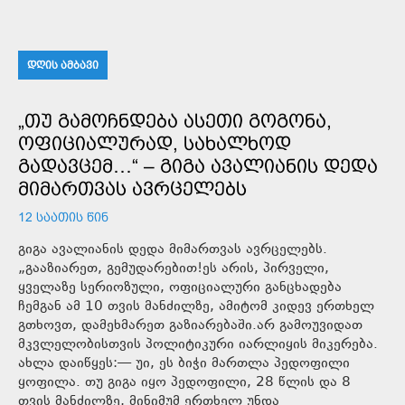
ᲓᲦᲘᲡ ᲐᲛᲑᲐᲕᲘ
„ᲗᲣ ᲒᲐᲛᲝᲩᲜᲓᲔᲑᲐ ᲐᲡᲔᲗᲘ ᲒᲝᲒᲝᲜᲐ,
ᲝᲤᲘᲪᲘᲐᲚᲣᲠᲐᲓ, ᲡᲐᲮᲐᲚᲮᲝᲓ
ᲒᲐᲓᲐᲕᲪᲔᲛ…“ – ᲒᲘᲒᲐ ᲐᲕᲐᲚᲘᲐᲜᲘᲡ ᲓᲔᲓᲐ
ᲛᲘᲛᲐᲠᲗᲕᲐᲡ ᲐᲕᲠᲪᲔᲚᲔᲑᲡ
12 ᲡᲐᲐᲗᲘᲡ ᲬᲘᲜ
გიგა ავალიანის დედა მიმართვას ავრცელებს.
„გააზიარეთ, გემუდარებით!ეს არის, პირველი,
ყველაზე სერიოზული, ოფიციალური განცხადება
ჩემგან ამ 10 თვის მანძილზე, ამიტომ კიდევ ერთხელ
გთხოვთ, დამეხმარეთ გაზიარებაში.არ გამოუვიდათ
მკვლელობისთვის პოლიტიკური იარლიყის მიკერება.
ახლა დაიწყეს:— უი, ეს ბიჭი მართლა პედოფილი
ყოფილა. თუ გიგა იყო პედოფილი, 28 წლის და 8
თვის მანძილზე, მინიმუმ ერთხელ უნდა