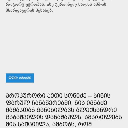
როგორც ევროპას, ისე უკრაინელ ხალხს აშშ-ის
მხარდაჭერის შესახებ.
ᲓᲦᲘᲡ ᲐᲛᲑᲐᲕᲘ
ᲞᲠᲝᲙᲣᲠᲝᲠᲘ ᲥᲔᲗᲘ ᲡᲝᲜᲘᲫᲔ – ᲑᲘᲜᲘᲡ
ᲤᲐᲠᲣᲚ ᲩᲐᲜᲐᲬᲔᲠᲔᲑᲨᲘ, ᲜᲘᲐ ᲘᲛᲜᲐᲫᲔ
ᲛᲐᲛᲐᲡᲗᲐᲜ ᲒᲐᲜᲘᲮᲘᲚᲐᲕᲡ ᲐᲚᲔᲥᲡᲐᲜᲓᲠᲔ
ᲒᲐᲑᲐᲨᲕᲘᲚᲘᲡ ᲓᲐᲜᲐᲨᲐᲣᲚᲡ, ᲐᲛᲐᲠᲗᲚᲔᲑᲡ
ᲛᲘᲡ ᲡᲐᲥᲪᲘᲔᲚᲡ, ᲐᲛᲑᲝᲑᲡ, ᲠᲝᲛ