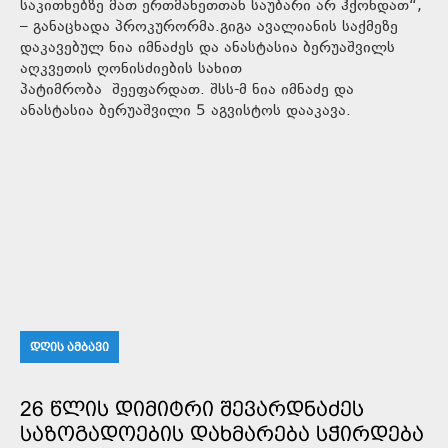
საკითხებზე მათ ერთმანეთთან საუბარი არ ჰქონდათ“,
– განაცხადა პროკურორმა.გიგა ავალიანის საქმეზე
დაკავებულ ნია იმნაძეს და ანასტასია ბერუაშვილს
აღკვეთის ღონისძიების სახით
პატიმრობა შეეფარდათ. შსს-მ ნია იმნაძე და
ანასტასია ბერუაშვილი 5 აგვისტოს დააკავა.
ᲓᲦᲘᲡ ᲐᲛᲑᲐᲕᲘ
26 ᲬᲚᲘᲡ ᲓᲘᲛᲘᲢᲠᲘ ᲨᲔᲕᲐᲠᲓᲜᲐᲫᲔᲡ
ᲡᲐᲖᲝᲒᲐᲓᲝᲔᲑᲘᲡ ᲓᲐᲮᲛᲐᲠᲔᲑᲐ ᲡᲭᲘᲠᲓᲔᲑᲐ