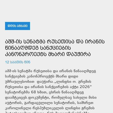
ᲓᲦᲘᲡ ᲐᲛᲑᲐᲕᲘ
ᲐᲨᲨ-ᲘᲡ ᲡᲔᲜᲐᲢᲛᲐ ᲠᲣᲡᲔᲗᲘᲡᲐ ᲓᲐ ᲘᲠᲐᲜᲘᲡ
ᲬᲘᲜᲐᲐᲦᲛᲓᲔᲒ ᲡᲐᲜᲥᲪᲘᲔᲑᲘᲡ
ᲙᲐᲜᲝᲜᲞᲠᲝᲔᲥᲢᲡ ᲛᲮᲐᲠᲘ ᲓᲐᲣᲭᲘᲠᲐ
12 ᲡᲐᲐᲗᲘᲡ ᲬᲘᲜ
აშშ-ის სენატმა რუსეთისა და ირანის წინააღმდეგ
სანქციების კანონპროექტს მხარი დიდი
უმრავლესობით დაუჭირა.„ლინდსი ო. გრემის
რუსეთისა და ირანის სანქცირების აქტი 2026“
სენატორებმა 68 ხმით, ცხრის წინააღმდეგ
დაამტკიცეს.დოკუმენტი, რომელსაც სახელი მისი
ავტორის, გარდაცვლილი სენატორის, სამხრეთ
კაროლინელი რესპუბლიკელის ლინდსი გრემის