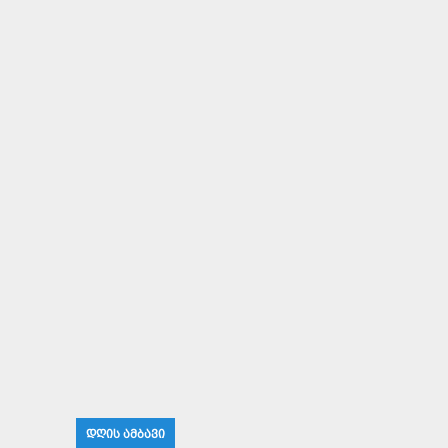
ᲓᲦᲘᲡ ᲐᲛᲑᲐᲕᲘ