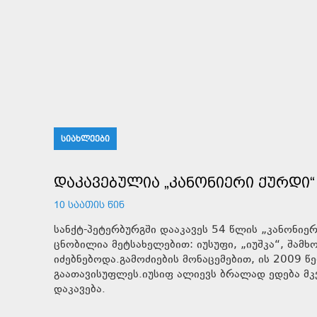
ᲡᲘᲐᲮᲚᲔᲔᲑᲘ
ᲓᲐᲙᲐᲕᲔᲑᲣᲚᲘᲐ „ᲙᲐᲜᲝᲜᲘᲔᲠᲘ ᲥᲣᲠᲓᲘ“
10 ᲡᲐᲐᲗᲘᲡ ᲬᲘᲜ
სანქტ-პეტერბურგში დააკავეს 54 წლის „კანონიე
ცნობილია მეტსახელებით: იუსუფი, „იუშკა“, შამ
იძებნებოდა.გამოძიების მონაცემებით, ის 2009 წ
გაათავისუფლეს.იუსიფ ალიევს ბრალად ედება მკ
დაკავება.