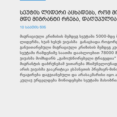
ᲡᲔᲣᲢᲘᲡ ᲚᲘᲓᲔᲠᲘ ᲐᲪᲮᲐᲓᲔᲑᲡ, ᲠᲝᲛ Მ
ᲛᲓᲔ ᲛᲘᲒᲠᲐᲜᲢᲘ ᲠᲩᲔᲑᲐ, ᲓᲐᲦᲣᲞᲣᲚᲘᲐ
10 ᲡᲐᲐᲗᲘᲡ ᲬᲘᲜ
მიგრაციული კრიზისის შემდეგ სეუტაში 5000-მდე მ
ლიდერმა, ხუან ხესუს ვივასმა განაცხადა.როგორც
განვითარებული მიგრაციული კრიზისის შემდეგ კვ
სეუტაში რამდენიმე საათში დაახლოებით 78000 მ
ვივასმა მომხდარს „გამოუსწორებელი ტრაგედია“
მიგრანტის დაბრუნებამ ვითარება მნიშვნელოვნად
არის.ვივასმა გააკრიტიკა ესპანეთის პრემიერ-მ
რეაგირება დაგვიანებული და არასაკმარისი იყო.
კვლავ ვრცელდება მოწოდებები სეუტაში მასობრი