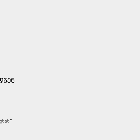
ᲓᲜᲔᲜ
უსის“