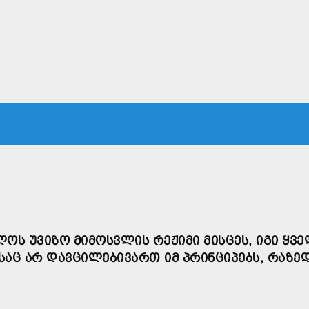
ᲙᲐ
ᲡᲐᲛᲐᲠᲗᲐᲚᲘ
ᲔᲙᲝᲜᲝᲛᲘᲙᲐ
ᲗᲐᲕᲓᲐᲪᲕᲐ
ᲛᲡᲝᲤᲚᲘᲝ
Ს ᲣᲕᲘᲖᲝ ᲛᲘᲛᲝᲡᲕᲚᲘᲡ ᲠᲔᲟᲘᲛᲘ ᲛᲘᲡᲪᲔᲡ, ᲘᲒᲘ ᲧᲕ
ᲡᲐᲪ ᲐᲠ ᲓᲐᲕᲪᲘᲚᲔᲑᲘᲕᲐᲠᲗ ᲘᲛ ᲞᲠᲘᲜᲪᲘᲞᲔᲑᲡ, ᲠᲐᲖᲔ