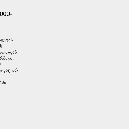
000-
სეუტის
ს
როკოდან
ერპლა.
0
მადაც არ
ბში