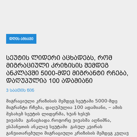
ᲓᲦᲘᲡ ᲐᲛᲑᲐᲕᲘ
ᲡᲔᲣᲢᲘᲡ ᲚᲘᲓᲔᲠᲘ ᲐᲪᲮᲐᲓᲔᲑᲡ, ᲠᲝᲛ
ᲛᲘᲒᲠᲐᲪᲘᲣᲚᲘ ᲙᲠᲘᲖᲘᲡᲘᲡ ᲨᲔᲛᲓᲔᲒ
ᲐᲜᲙᲚᲐᲕᲨᲘ 5000-ᲛᲓᲔ ᲛᲘᲒᲠᲐᲜᲢᲘ ᲠᲩᲔᲑᲐ,
ᲓᲐᲦᲣᲞᲣᲚᲘᲐ 100 ᲐᲓᲐᲛᲘᲐᲜᲘ
3 ᲡᲐᲐᲗᲘᲡ ᲬᲘᲜ
მიგრაციული კრიზისის შემდეგ სეუტაში 5000-მდე
მიგრანტი რჩება, დაღუპულია 100 ადამიანი, – ამის
შესახებ სეუტის ლიდერმა, ხუან ხესუს
ვივასმა განაცხადა.როგორც ვივასმა აღნიშნა,
ესპანეთის ანკლავ სეუტაში გასულ კვირას
განვითარებული მიგრაციული კრიზისის შემდეგ კვლავ