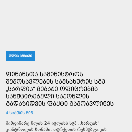
ᲓᲦᲘᲡ ᲐᲛᲑᲐᲕᲘ
ᲤᲘᲜᲐᲜᲡᲗᲐ ᲡᲐᲛᲘᲜᲘᲡᲢᲠᲝᲡ
ᲨᲔᲛᲝᲡᲐᲕᲚᲔᲑᲘᲡ ᲡᲐᲛᲡᲐᲮᲣᲠᲘᲡ ᲡᲒᲞ
„ᲡᲐᲠᲤᲘᲡ“ ᲛᲔᲑᲐᲟᲔ ᲝᲤᲘᲪᲠᲔᲑᲛᲐ
ᲡᲐᲜᲥᲪᲘᲠᲔᲑᲣᲚᲘ ᲡᲐᲥᲝᲜᲚᲘᲡ
ᲒᲐᲓᲐᲖᲘᲓᲕᲘᲡ ᲤᲐᲥᲢᲘ ᲒᲐᲛᲝᲐᲕᲚᲘᲜᲔᲡ
4 ᲡᲐᲐᲗᲘᲡ ᲬᲘᲜ
მიმდინარე წლის 24 ივლისს სგპ ,,სარფის"
კონტროლის ზონაში, თურქეთის რესპუბლიკის