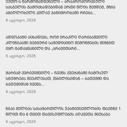
ᲔᲣᲗᲝ-Ს ᲬᲐᲠᲛᲝᲛᲐᲓᲒᲔᲜᲔᲚᲘ – ᲐᲠᲐᲞᲠᲝᲞᲝᲠᲪᲘᲣᲚᲘ
ᲡᲐᲡᲯᲔᲚᲘᲡ ᲒᲐᲛᲝᲪᲮᲐᲓᲔᲑᲘᲓᲐᲜ ᲔᲠᲗᲘ ᲬᲚᲘᲡ ᲨᲔᲛᲓᲔᲒ, ᲛᲖᲘᲐ
ᲐᲛᲐᲦᲚᲝᲑᲔᲚᲘ ᲙᲕᲚᲐᲕ ᲞᲐᲢᲘᲛᲠᲝᲑᲐᲨᲘ ᲠᲩᲔᲑᲐ...
6 აგვისტო, 2026
ᲐᲓᲕᲝᲙᲐᲢᲘ ᲐᲪᲮᲐᲓᲔᲑᲡ, ᲠᲝᲛ ᲘᲠᲐᲙᲚᲘ ᲦᲐᲠᲘᲑᲐᲨᲕᲘᲚᲘ
ᲙᲚᲘᲜᲘᲙᲐᲨᲘ ᲒᲔᲒᲛᲣᲠᲘ ᲡᲐᲛᲔᲓᲘᲪᲘᲜᲝ ᲨᲔᲛᲝᲬᲛᲔᲑᲘᲡ ᲛᲘᲖᲜᲘᲗ
ᲘᲧᲝ ᲒᲐᲓᲐᲧᲕᲐᲜᲘᲚᲘ ᲓᲐ „ᲐᲠᲐᲕᲘᲗᲐᲠᲘ...
6 აგვისტო, 2026
ᲛᲐᲠᲘᲐᲛ ᲥᲕᲠᲘᲕᲘᲨᲕᲘᲚᲘ – ᲩᲕᲔᲜᲡ ᲥᲕᲔᲧᲐᲜᲐᲨᲘ ᲩᲐᲛᲝᲡᲣᲚ
ᲡᲢᲣᲛᲠᲔᲑᲡ ᲨᲔᲔᲫᲚᲔᲑᲐᲗ, ᲗᲑᲘᲚᲘᲡᲘᲓᲐᲜ – ᲑᲐᲗᲣᲛᲨᲘ ᲓᲐ
ᲑᲐᲗᲣᲛᲘᲓᲐᲜ ᲩᲕᲔᲜᲡ...
6 აგვისტო, 2026
ᲜᲘᲙᲐ ᲛᲔᲚᲘᲐᲡ ᲡᲐᲡᲐᲛᲐᲠᲗᲚᲝᲡ ᲣᲞᲐᲢᲘᲕᲪᲔᲛᲚᲝᲑᲘᲡ ᲤᲐᲥᲢᲖᲔ 1
ᲬᲚᲘᲗ ᲓᲐ 6 ᲗᲕᲘᲗ ᲗᲐᲕᲘᲡᲣᲤᲚᲔᲑᲘᲡ ᲐᲦᲙᲕᲔᲗᲐ ᲛᲘᲔᲡᲐᲯᲐ
6 აგვისტო, 2026