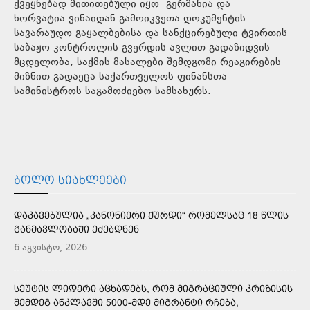
ქვეყნებად მითითებული იყო გერმანია და
ხორვატია.ვინაიდან გამოიკვეთა დოკუმენტის
სავარაუდო გაყალბებისა და სანქცირებული ტვირთის
საბაჟო კონტროლის გვერდის ავლით გადაზიდვის
მცდელობა, საქმის მასალები შემდგომი რეაგირების
მიზნით გადაეცა საქართველოს ფინანსთა
სამინისტროს საგამოძიებო სამსახურს.
ᲑᲝᲚᲝ ᲡᲘᲐᲮᲚᲔᲔᲑᲘ
ᲓᲐᲙᲐᲕᲔᲑᲣᲚᲘᲐ „ᲙᲐᲜᲝᲜᲘᲔᲠᲘ ᲥᲣᲠᲓᲘ“ ᲠᲝᲛᲔᲚᲡᲐᲪ 18 ᲬᲚᲘᲡ
ᲒᲐᲜᲛᲐᲕᲚᲝᲑᲐᲨᲘ ᲔᲫᲔᲑᲓᲜᲔᲜ
6 აგვისტო, 2026
ᲡᲔᲣᲢᲘᲡ ᲚᲘᲓᲔᲠᲘ ᲐᲪᲮᲐᲓᲔᲑᲡ, ᲠᲝᲛ ᲛᲘᲒᲠᲐᲪᲘᲣᲚᲘ ᲙᲠᲘᲖᲘᲡᲘᲡ
ᲨᲔᲛᲓᲔᲒ ᲐᲜᲙᲚᲐᲕᲨᲘ 5000-ᲛᲓᲔ ᲛᲘᲒᲠᲐᲜᲢᲘ ᲠᲩᲔᲑᲐ,