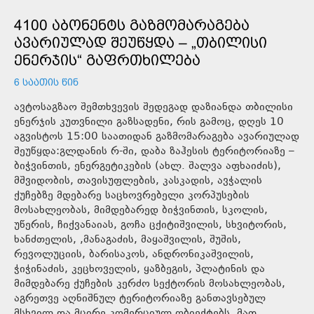
4100 ᲐᲑᲝᲜᲔᲜᲢᲡ ᲒᲐᲖᲛᲝᲛᲐᲠᲐᲒᲔᲑᲐ
ᲐᲕᲐᲠᲘᲣᲚᲐᲓ ᲨᲔᲣᲬᲧᲓᲐ – „ᲗᲑᲘᲚᲘᲡᲘ
ᲔᲜᲔᲠᲯᲘᲡ“ ᲒᲐᲤᲠᲗᲮᲘᲚᲔᲑᲐ
6 ᲡᲐᲐᲗᲘᲡ ᲬᲘᲜ
ავტოსაგზაო შემთხვევის შედეგად დაზიანდა თბილისი
ენერჯის კუთვნილი გაზსადენი, რის გამოც, დღეს 10
აგვისტოს 15:00 საათიდან გაზმომარაგება ავარიულად
შეუწყდა:გლდანის რ-ში, დაბა ზაჰესის ტერიტორიაზე –
ბიჭვინთის, ენერგეტიკების (ახლ. შალვა აფხაიძის),
მშვიდობის, თავისუფლების, კასკადის, ავჭალის
ქუჩებზე მდებარე საცხოვრებელი კორპუსების
მოსახლეობას, მიმდებარედ ბიჭვინთის, სკოლის,
უწერის, ჩიქვანაიას, გოჩა ცქიტიშვილის, სხვიტორის,
ხანძთელის, ,მანაგაძის, მაყაშვილის, შუშის,
რევოლუციის, ბარისაკოს, ანდრონიკაშვილის,
ჭიჭინაძის, კეცხოველის, ყაზბეგის, პლატინის და
მიმდებარე ქუჩების კერძო სექტორის მოსახლეობას,
აგრეთვე აღნიშნულ ტერიტორიაზე განთავსებულ
მსხვილ და მცირე კომერციულ ობიექტებს, მათ