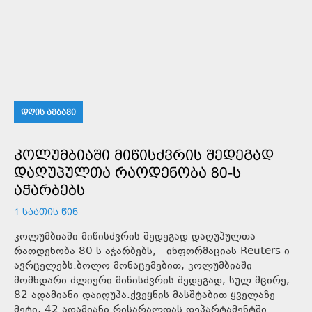
ᲓᲦᲘᲡ ᲐᲛᲑᲐᲕᲘ
ᲙᲝᲚᲣᲛᲑᲘᲐᲨᲘ ᲛᲘᲬᲘᲡᲫᲕᲠᲘᲡ ᲨᲔᲓᲔᲒᲐᲓ
ᲓᲐᲦᲣᲞᲣᲚᲗᲐ ᲠᲐᲝᲓᲔᲜᲝᲑᲐ 80-Ს
ᲐᲭᲐᲠᲑᲔᲑᲡ
1 ᲡᲐᲐᲗᲘᲡ ᲬᲘᲜ
კოლუმბიაში მიწისძვრის შედეგად დაღუპულთა
რაოდენობა 80-ს აჭარბებს, - ინფორმაციას Reuters-ი
ავრცელებს.ბოლო მონაცემებით, კოლუმბიაში
მომხდარი ძლიერი მიწისძვრის შედეგად, სულ მცირე,
82 ადამიანი დაიღუპა.ქვეყნის მასშტაბით ყველაზე
მეტი, 42 ადამიანი რისარალდას დეპარტამენტში