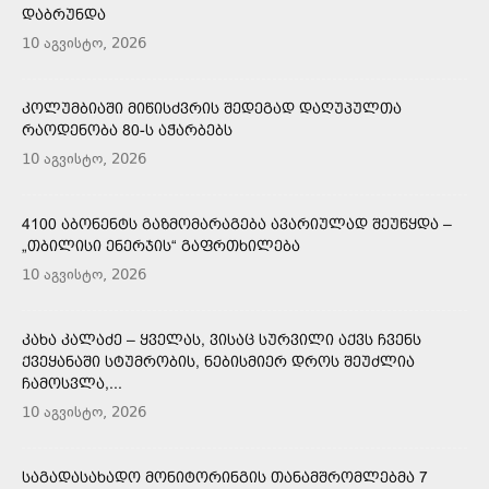
ᲓᲐᲑᲠᲣᲜᲓᲐ
10 აგვისტო, 2026
ᲙᲝᲚᲣᲛᲑᲘᲐᲨᲘ ᲛᲘᲬᲘᲡᲫᲕᲠᲘᲡ ᲨᲔᲓᲔᲒᲐᲓ ᲓᲐᲦᲣᲞᲣᲚᲗᲐ
ᲠᲐᲝᲓᲔᲜᲝᲑᲐ 80-Ს ᲐᲭᲐᲠᲑᲔᲑᲡ
10 აგვისტო, 2026
4100 ᲐᲑᲝᲜᲔᲜᲢᲡ ᲒᲐᲖᲛᲝᲛᲐᲠᲐᲒᲔᲑᲐ ᲐᲕᲐᲠᲘᲣᲚᲐᲓ ᲨᲔᲣᲬᲧᲓᲐ –
„ᲗᲑᲘᲚᲘᲡᲘ ᲔᲜᲔᲠᲯᲘᲡ“ ᲒᲐᲤᲠᲗᲮᲘᲚᲔᲑᲐ
10 აგვისტო, 2026
ᲙᲐᲮᲐ ᲙᲐᲚᲐᲫᲔ – ᲧᲕᲔᲚᲐᲡ, ᲕᲘᲡᲐᲪ ᲡᲣᲠᲕᲘᲚᲘ ᲐᲥᲕᲡ ᲩᲕᲔᲜᲡ
ᲥᲕᲔᲧᲐᲜᲐᲨᲘ ᲡᲢᲣᲛᲠᲝᲑᲘᲡ, ᲜᲔᲑᲘᲡᲛᲘᲔᲠ ᲓᲠᲝᲡ ᲨᲔᲣᲫᲚᲘᲐ
ᲩᲐᲛᲝᲡᲕᲚᲐ,...
10 აგვისტო, 2026
ᲡᲐᲒᲐᲓᲐᲡᲐᲮᲐᲓᲝ ᲛᲝᲜᲘᲢᲝᲠᲘᲜᲒᲘᲡ ᲗᲐᲜᲐᲛᲨᲠᲝᲛᲚᲔᲑᲛᲐ 7