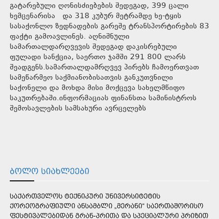
გატარებული ღონისძიებების შედეგად, 399 ცალი
ხემცენარისა და 318 კუბურ მეტრამდე ხე-ტყის
სასაქონლო ზედნადების გარეშე ტრანსპორტირების 83
ფაქტი გამოავლინეს. აღნიშნული
სამართალდარღვევის შედეგად დაკისრებული
ფულადი სანქცია, საერთო ჯამში 291 800 ლარს
შეადგენს.სამართალდამრღვევ პირებს ჩამოერთვათ
სამეწარმეო საქმიანობისათვის განკუთვნილი
საქონელი და მოხდა მისი მოქცევა სახელმწიფო
საკუთრებაში.ინფორმაციას ფინანსთა სამინისტროს
შემოსავლების სამსახური ავრცელებს
ᲑᲝᲚᲝ ᲡᲘᲐᲮᲚᲔᲔᲑᲘ
ᲡᲐᲥᲐᲠᲗᲕᲔᲚᲝᲡ ᲢᲔᲥᲜᲘᲙᲣᲠᲘ ᲣᲜᲘᲕᲔᲠᲡᲘᲢᲔᲢᲘᲡ
ᲥᲝᲠᲔᲝᲒᲠᲐᲤᲘᲣᲚᲘ ᲐᲜᲡᲐᲛᲑᲚᲘ „ᲛᲔᲠᲐᲜᲘ“ ᲡᲐᲔᲠᲗᲐᲨᲝᲠᲘᲡᲝ
ᲤᲔᲡᲢᲘᲕᲐᲚᲔᲑᲘᲓᲐᲜ ᲒᲠᲐᲜ-ᲞᲠᲘᲗᲐ ᲓᲐ ᲡᲞᲔᲪᲘᲐᲚᲣᲠᲘ ᲞᲠᲘᲖᲘᲗ