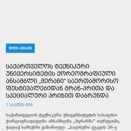
ᲓᲦᲘᲡ ᲐᲛᲑᲐᲕᲘ
ᲡᲐᲥᲐᲠᲗᲕᲔᲚᲝᲡ ᲢᲔᲥᲜᲘᲙᲣᲠᲘ
ᲣᲜᲘᲕᲔᲠᲡᲘᲢᲔᲢᲘᲡ ᲥᲝᲠᲔᲝᲒᲠᲐᲤᲘᲣᲚᲘ
ᲐᲜᲡᲐᲛᲑᲚᲘ „ᲛᲔᲠᲐᲜᲘ“ ᲡᲐᲔᲠᲗᲐᲨᲝᲠᲘᲡᲝ
ᲤᲔᲡᲢᲘᲕᲐᲚᲔᲑᲘᲓᲐᲜ ᲒᲠᲐᲜ-ᲞᲠᲘᲗᲐ ᲓᲐ
ᲡᲞᲔᲪᲘᲐᲚᲣᲠᲘ ᲞᲠᲘᲖᲘᲗ ᲓᲐᲑᲠᲣᲜᲓᲐ
1 ᲡᲐᲐᲗᲘᲡ ᲬᲘᲜ
საქართველოს ტექნიკური უნივერსიტეტის სახალხო
ქორეოგრაფიულმა ანსამბლმა „მერანმა“ თურქეთში,
ქალაქ სამსუნში გამართულ „ხალხური ცეკვის 36-ე