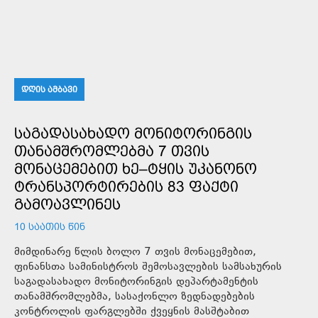
ᲓᲦᲘᲡ ᲐᲛᲑᲐᲕᲘ
ᲡᲐᲒᲐᲓᲐᲡᲐᲮᲐᲓᲝ ᲛᲝᲜᲘᲢᲝᲠᲘᲜᲒᲘᲡ
ᲗᲐᲜᲐᲛᲨᲠᲝᲛᲚᲔᲑᲛᲐ 7 ᲗᲕᲘᲡ
ᲛᲝᲜᲐᲪᲔᲛᲔᲑᲘᲗ ᲮᲔ–ᲢᲧᲘᲡ ᲣᲙᲐᲜᲝᲜᲝ
ᲢᲠᲐᲜᲡᲞᲝᲠᲢᲘᲠᲔᲑᲘᲡ 83 ᲤᲐᲥᲢᲘ
ᲒᲐᲛᲝᲐᲕᲚᲘᲜᲔᲡ
10 ᲡᲐᲐᲗᲘᲡ ᲬᲘᲜ
მიმდინარე წლის ბოლო 7 თვის მონაცემებით,
ფინანსთა სამინისტროს შემოსავლების სამსახურის
საგადასახადო მონიტორინგის დეპარტამენტის
თანამშრომლებმა, სასაქონლო ზედნადებების
კონტროლის ფარგლებში ქვეყნის მასშტაბით