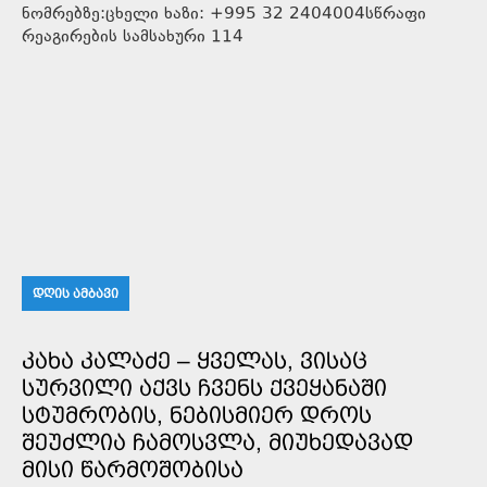
ნომრებზე:ცხელი ხაზი: +995 32 2404004სწრაფი
რეაგირების სამსახური 114
ᲓᲦᲘᲡ ᲐᲛᲑᲐᲕᲘ
ᲙᲐᲮᲐ ᲙᲐᲚᲐᲫᲔ – ᲧᲕᲔᲚᲐᲡ, ᲕᲘᲡᲐᲪ
ᲡᲣᲠᲕᲘᲚᲘ ᲐᲥᲕᲡ ᲩᲕᲔᲜᲡ ᲥᲕᲔᲧᲐᲜᲐᲨᲘ
ᲡᲢᲣᲛᲠᲝᲑᲘᲡ, ᲜᲔᲑᲘᲡᲛᲘᲔᲠ ᲓᲠᲝᲡ
ᲨᲔᲣᲫᲚᲘᲐ ᲩᲐᲛᲝᲡᲕᲚᲐ, ᲛᲘᲣᲮᲔᲓᲐᲕᲐᲓ
ᲛᲘᲡᲘ ᲬᲐᲠᲛᲝᲨᲝᲑᲘᲡᲐ