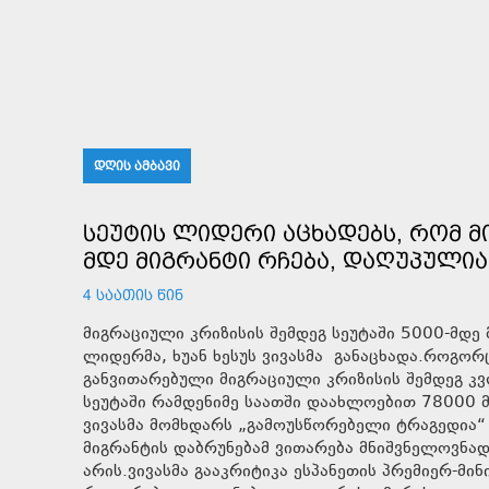
ᲓᲦᲘᲡ ᲐᲛᲑᲐᲕᲘ
ᲡᲔᲣᲢᲘᲡ ᲚᲘᲓᲔᲠᲘ ᲐᲪᲮᲐᲓᲔᲑᲡ, ᲠᲝᲛ Მ
ᲛᲓᲔ ᲛᲘᲒᲠᲐᲜᲢᲘ ᲠᲩᲔᲑᲐ, ᲓᲐᲦᲣᲞᲣᲚᲘᲐ
4 ᲡᲐᲐᲗᲘᲡ ᲬᲘᲜ
მიგრაციული კრიზისის შემდეგ სეუტაში 5000-მდე მ
ლიდერმა, ხუან ხესუს ვივასმა განაცხადა.როგორც
განვითარებული მიგრაციული კრიზისის შემდეგ კვ
სეუტაში რამდენიმე საათში დაახლოებით 78000 მ
ვივასმა მომხდარს „გამოუსწორებელი ტრაგედია“
მიგრანტის დაბრუნებამ ვითარება მნიშვნელოვნად
არის.ვივასმა გააკრიტიკა ესპანეთის პრემიერ-მ