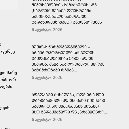
ᲨᲔᲛᲝᲡᲐᲕᲚᲔᲑᲘᲡ ᲡᲐᲛᲡᲐᲮᲣᲠᲘᲡ ᲡᲒᲞ
„ᲡᲐᲠᲤᲘᲡ“ ᲛᲔᲑᲐᲟᲔ ᲝᲤᲘᲪᲠᲔᲑᲛᲐ
ᲡᲐᲜᲥᲪᲘᲠᲔᲑᲣᲚᲘ ᲡᲐᲥᲝᲜᲚᲘᲡ
ᲒᲐᲓᲐᲖᲘᲓᲕᲘᲡ ᲤᲐᲥᲢᲘ ᲒᲐᲛᲝᲐᲕᲚᲘᲜᲔᲡ
6 აგვისტო, 2026
ს
ᲔᲣᲗᲝ-Ს ᲬᲐᲠᲛᲝᲛᲐᲓᲒᲔᲜᲔᲚᲘ –
 დერეკ
ᲐᲠᲐᲞᲠᲝᲞᲝᲠᲪᲘᲣᲚᲘ ᲡᲐᲡᲯᲔᲚᲘᲡ
ᲒᲐᲛᲝᲪᲮᲐᲓᲔᲑᲘᲓᲐᲜ ᲔᲠᲗᲘ ᲬᲚᲘᲡ
ᲨᲔᲛᲓᲔᲒ, ᲛᲖᲘᲐ ᲐᲛᲐᲦᲚᲝᲑᲔᲚᲘ ᲙᲕᲚᲐᲕ
ᲞᲐᲢᲘᲛᲠᲝᲑᲐᲨᲘ ᲠᲩᲔᲑᲐ...
ჯდომარე
6 აგვისტო, 2026
ყობს ორ
ოებში
ᲐᲓᲕᲝᲙᲐᲢᲘ ᲐᲪᲮᲐᲓᲔᲑᲡ, ᲠᲝᲛ ᲘᲠᲐᲙᲚᲘ
ᲦᲐᲠᲘᲑᲐᲨᲕᲘᲚᲘ ᲙᲚᲘᲜᲘᲙᲐᲨᲘ ᲒᲔᲒᲛᲣᲠᲘ
ᲡᲐᲛᲔᲓᲘᲪᲘᲜᲝ ᲨᲔᲛᲝᲬᲛᲔᲑᲘᲡ ᲛᲘᲖᲜᲘᲗ
ლებს
ᲘᲧᲝ ᲒᲐᲓᲐᲧᲕᲐᲜᲘᲚᲘ ᲓᲐ „ᲐᲠᲐᲕᲘᲗᲐᲠᲘ...
6 აგვისტო, 2026