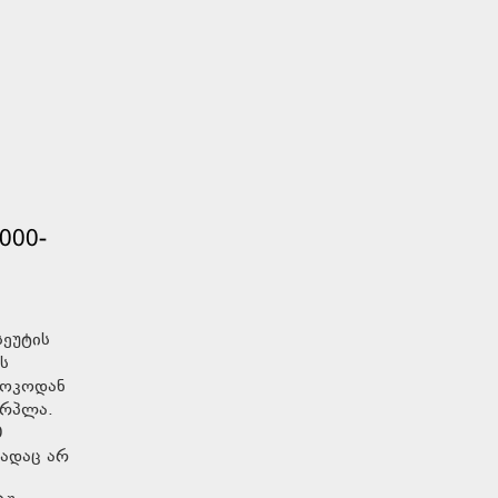
000-
სეუტის
ს
როკოდან
ერპლა.
0
მადაც არ