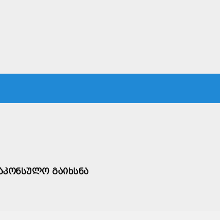
ᲙᲐ
ᲡᲐᲛᲐᲠᲗᲐᲚᲘ
ᲔᲙᲝᲜᲝᲛᲘᲙᲐ
ᲗᲐᲕᲓᲐᲪᲕᲐ
ᲛᲡᲝᲤᲚᲘᲝ
ᲐᲙᲝᲜᲡᲣᲚᲝ ᲒᲐᲘᲮᲡᲜᲐ