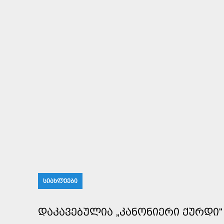
ᲡᲘᲐᲮᲚᲔᲔᲑᲘ
ᲓᲐᲙᲐᲕᲔᲑᲣᲚᲘᲐ „ᲙᲐᲜᲝᲜᲘᲔᲠᲘ ᲥᲣᲠᲓᲘ“