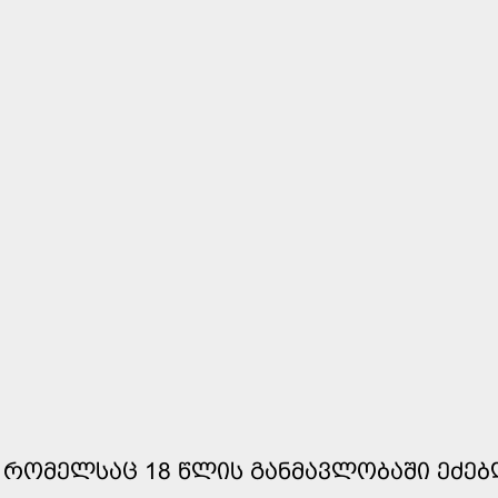
 ᲠᲝᲛᲔᲚᲡᲐᲪ 18 ᲬᲚᲘᲡ ᲒᲐᲜᲛᲐᲕᲚᲝᲑᲐᲨᲘ ᲔᲫᲔᲑ