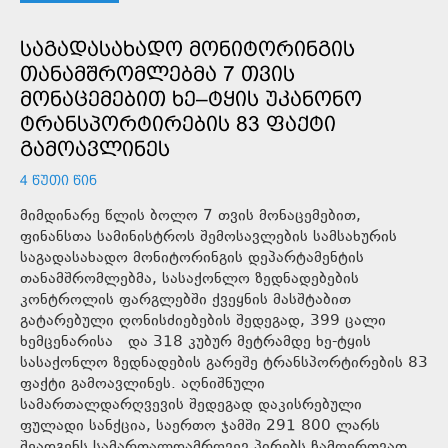
ᲡᲐᲒᲐᲓᲐᲡᲐᲮᲐᲓᲝ ᲛᲝᲜᲘᲢᲝᲠᲘᲜᲒᲘᲡ
ᲗᲐᲜᲐᲛᲨᲠᲝᲛᲚᲔᲑᲛᲐ 7 ᲗᲕᲘᲡ
ᲛᲝᲜᲐᲪᲔᲛᲔᲑᲘᲗ ᲮᲔ–ᲢᲧᲘᲡ ᲣᲙᲐᲜᲝᲜᲝ
ᲢᲠᲐᲜᲡᲞᲝᲠᲢᲘᲠᲔᲑᲘᲡ 83 ᲤᲐᲥᲢᲘ
ᲒᲐᲛᲝᲐᲕᲚᲘᲜᲔᲡ
4 ᲬᲣᲗᲘ ᲬᲘᲜ
მიმდინარე წლის ბოლო 7 თვის მონაცემებით,
ფინანსთა სამინისტროს შემოსავლების სამსახურის
საგადასახადო მონიტორინგის დეპარტამენტის
თანამშრომლებმა, სასაქონლო ზედნადებების
კონტროლის ფარგლებში ქვეყნის მასშტაბით
გატარებული ღონისძიებების შედეგად, 399 ცალი
ხემცენარისა და 318 კუბურ მეტრამდე ხე-ტყის
სასაქონლო ზედნადების გარეშე ტრანსპორტირების 83
ფაქტი გამოავლინეს. აღნიშნული
სამართალდარღვევის შედეგად დაკისრებული
ფულადი სანქცია, საერთო ჯამში 291 800 ლარს
შეადგენს.სამართალდამრღვევ პირებს ჩამოერთვათ