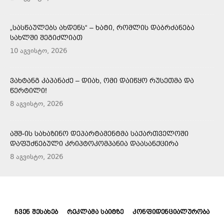
„ᲡᲐᲡᲬᲐᲣᲚᲔᲑᲡ ᲐᲮᲓᲔᲜᲡ“ – ᲮᲐᲢᲘ, ᲠᲝᲛᲚᲘᲡ ᲓᲐᲑᲠᲫᲐᲜᲔᲑᲐ
ᲡᲐᲮᲚᲨᲘ ᲨᲔᲒᲘᲫᲚᲘᲐᲗ
10 აგვისტო, 2026
ᲕᲐᲮᲢᲐᲜᲒ ᲙᲐᲞᲐᲜᲐᲫᲔ – ᲓᲘᲐᲮ, ᲝᲛᲘ ᲓᲐᲘᲬᲧᲝ ᲠᲣᲡᲔᲗᲛᲐ ᲓᲐ
ᲬᲔᲠᲢᲘᲚᲘ!
8 აგვისტო, 2026
ᲐᲨᲨ-ᲘᲡ ᲡᲐᲮᲐᲖᲘᲜᲝ ᲓᲔᲞᲐᲠᲢᲐᲛᲔᲜᲢᲛᲐ ᲡᲐᲥᲐᲠᲗᲕᲔᲚᲝᲨᲘ
ᲓᲐᲤᲣᲫᲜᲔᲑᲣᲚᲘ ᲙᲠᲘᲞᲢᲝᲙᲝᲛᲞᲐᲜᲘᲐ ᲓᲐᲐᲡᲐᲜᲥᲪᲘᲠᲐ
8 აგვისტო, 2026
ᲩᲕᲔᲜ ᲨᲔᲡᲐᲮᲔᲑ
ᲠᲔᲙᲚᲐᲛᲐ ᲡᲐᲘᲢᲖᲔ
ᲙᲝᲜᲤᲘᲓᲔᲜᲪᲘᲐᲚᲣᲠᲝᲑᲐ