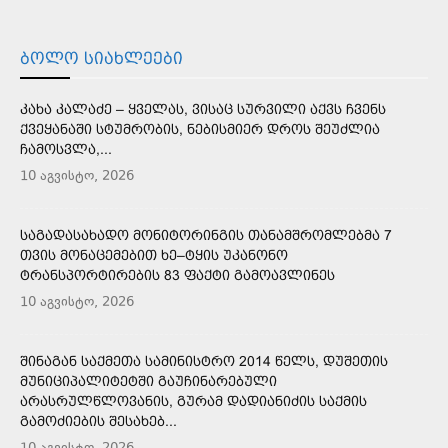
ᲑᲝᲚᲝ ᲡᲘᲐᲮᲚᲔᲔᲑᲘ
ᲙᲐᲮᲐ ᲙᲐᲚᲐᲫᲔ – ᲧᲕᲔᲚᲐᲡ, ᲕᲘᲡᲐᲪ ᲡᲣᲠᲕᲘᲚᲘ ᲐᲥᲕᲡ ᲩᲕᲔᲜᲡ
ᲥᲕᲔᲧᲐᲜᲐᲨᲘ ᲡᲢᲣᲛᲠᲝᲑᲘᲡ, ᲜᲔᲑᲘᲡᲛᲘᲔᲠ ᲓᲠᲝᲡ ᲨᲔᲣᲫᲚᲘᲐ
ᲩᲐᲛᲝᲡᲕᲚᲐ,...
10 აგვისტო, 2026
ᲡᲐᲒᲐᲓᲐᲡᲐᲮᲐᲓᲝ ᲛᲝᲜᲘᲢᲝᲠᲘᲜᲒᲘᲡ ᲗᲐᲜᲐᲛᲨᲠᲝᲛᲚᲔᲑᲛᲐ 7
ᲗᲕᲘᲡ ᲛᲝᲜᲐᲪᲔᲛᲔᲑᲘᲗ ᲮᲔ–ᲢᲧᲘᲡ ᲣᲙᲐᲜᲝᲜᲝ
ᲢᲠᲐᲜᲡᲞᲝᲠᲢᲘᲠᲔᲑᲘᲡ 83 ᲤᲐᲥᲢᲘ ᲒᲐᲛᲝᲐᲕᲚᲘᲜᲔᲡ
10 აგვისტო, 2026
ᲨᲘᲜᲐᲒᲐᲜ ᲡᲐᲥᲛᲔᲗᲐ ᲡᲐᲛᲘᲜᲘᲡᲢᲠᲝ 2014 ᲬᲔᲚᲡ, ᲓᲣᲨᲔᲗᲘᲡ
ᲛᲣᲜᲘᲪᲘᲞᲐᲚᲘᲢᲔᲢᲨᲘ ᲒᲐᲣᲩᲘᲜᲐᲠᲔᲑᲣᲚᲘ
ᲐᲠᲐᲡᲠᲣᲚᲬᲚᲝᲕᲐᲜᲘᲡ, ᲒᲣᲠᲐᲛ ᲓᲐᲓᲘᲐᲜᲘᲫᲘᲡ ᲡᲐᲥᲛᲘᲡ
ᲒᲐᲛᲝᲫᲘᲔᲑᲘᲡ ᲨᲔᲡᲐᲮᲔᲑ...