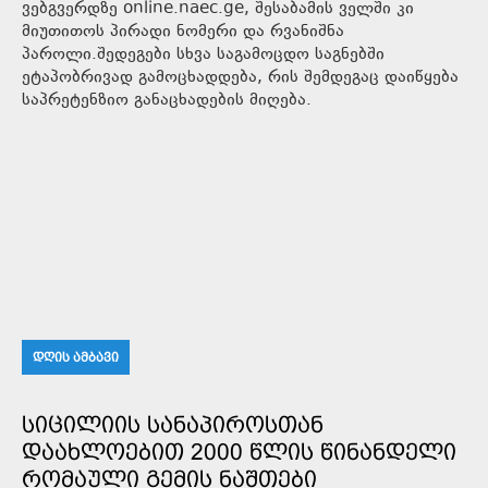
ვებგვერდზე online.naec.ge, შესაბამის ველში კი
მიუთითოს პირადი ნომერი და რვანიშნა
პაროლი.შედეგები სხვა საგამოცდო საგნებში
ეტაპობრივად გამოცხადდება, რის შემდეგაც დაიწყება
საპრეტენზიო განაცხადების მიღება.
ᲓᲦᲘᲡ ᲐᲛᲑᲐᲕᲘ
ᲡᲘᲪᲘᲚᲘᲘᲡ ᲡᲐᲜᲐᲞᲘᲠᲝᲡᲗᲐᲜ
ᲓᲐᲐᲮᲚᲝᲔᲑᲘᲗ 2000 ᲬᲚᲘᲡ ᲬᲘᲜᲐᲜᲓᲔᲚᲘ
ᲠᲝᲛᲐᲣᲚᲘ ᲒᲔᲛᲘᲡ ᲜᲐᲨᲗᲔᲑᲘ