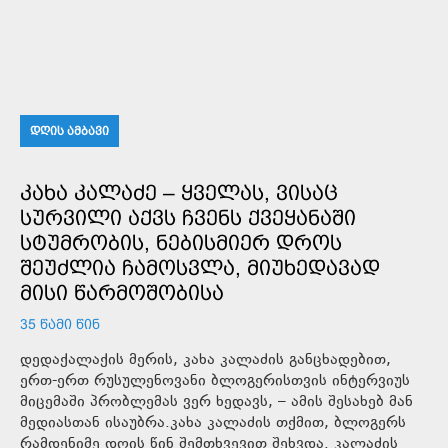
ᲓᲦᲘᲡ ᲐᲛᲑᲐᲕᲘ
ᲙᲐᲮᲐ ᲙᲐᲚᲐᲫᲔ – ᲧᲕᲔᲚᲐᲡ, ᲕᲘᲡᲐᲪ
ᲡᲣᲠᲕᲘᲚᲘ ᲐᲥᲕᲡ ᲩᲕᲔᲜᲡ ᲥᲕᲔᲧᲐᲜᲐᲨᲘ
ᲡᲢᲣᲛᲠᲝᲑᲘᲡ, ᲜᲔᲑᲘᲡᲛᲘᲔᲠ ᲓᲠᲝᲡ
ᲨᲔᲣᲫᲚᲘᲐ ᲩᲐᲛᲝᲡᲕᲚᲐ, ᲛᲘᲣᲮᲔᲓᲐᲕᲐᲓ
ᲛᲘᲡᲘ ᲬᲐᲠᲛᲝᲨᲝᲑᲘᲡᲐ
35 ᲬᲐᲛᲘ ᲬᲘᲜ
დედაქალაქის მერის, კახა კალაძის განცხადებით,
ერთ-ერთ რუსულენოვანი ბლოგერისთვის ინტერვიუს
მიცემაში პრობლემას ვერ ხედავს, – ამის შესახებ მან
მედიასთან ისაუბრა.კახა კალაძის თქმით, ბლოგერს
რამდენიმე დღის წინ შემთხვევით შეხვდა. კალაძის