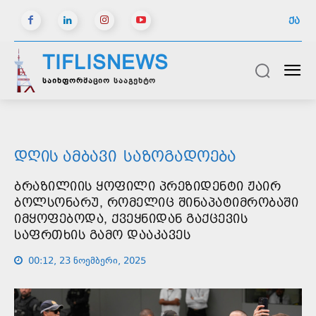
ᲥᲐ
TIFLISNEWS
საინფორმაციო სააგენტო
ᲓᲦᲘᲡ ᲐᲛᲑᲐᲕᲘ
ᲡᲐᲖᲝᲒᲐᲓᲝᲔᲑᲐ
ᲑᲠᲐᲖᲘᲚᲘᲘᲡ ᲧᲝᲤᲘᲚᲘ ᲞᲠᲔᲖᲘᲓᲔᲜᲢᲘ ᲟᲐᲘᲠ
ᲑᲝᲚᲡᲝᲜᲐᲠᲣ, ᲠᲝᲛᲔᲚᲘᲪ ᲨᲘᲜᲐᲞᲐᲢᲘᲛᲠᲝᲑᲐᲨᲘ
ᲘᲛᲧᲝᲤᲔᲑᲝᲓᲐ, ᲥᲕᲔᲧᲜᲘᲓᲐᲜ ᲒᲐᲥᲪᲔᲕᲘᲡ
ᲡᲐᲤᲠᲗᲮᲘᲡ ᲒᲐᲛᲝ ᲓᲐᲐᲙᲐᲕᲔᲡ
00:12, 23 ნოემბერი, 2025