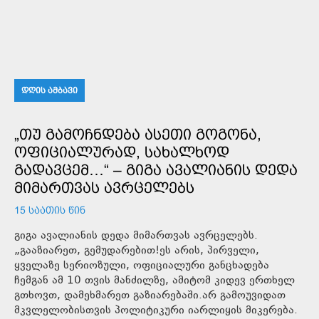
ᲓᲦᲘᲡ ᲐᲛᲑᲐᲕᲘ
„ᲗᲣ ᲒᲐᲛᲝᲩᲜᲓᲔᲑᲐ ᲐᲡᲔᲗᲘ ᲒᲝᲒᲝᲜᲐ,
ᲝᲤᲘᲪᲘᲐᲚᲣᲠᲐᲓ, ᲡᲐᲮᲐᲚᲮᲝᲓ
ᲒᲐᲓᲐᲕᲪᲔᲛ…“ – ᲒᲘᲒᲐ ᲐᲕᲐᲚᲘᲐᲜᲘᲡ ᲓᲔᲓᲐ
ᲛᲘᲛᲐᲠᲗᲕᲐᲡ ᲐᲕᲠᲪᲔᲚᲔᲑᲡ
15 ᲡᲐᲐᲗᲘᲡ ᲬᲘᲜ
გიგა ავალიანის დედა მიმართვას ავრცელებს.
„გააზიარეთ, გემუდარებით!ეს არის, პირველი,
ყველაზე სერიოზული, ოფიციალური განცხადება
ჩემგან ამ 10 თვის მანძილზე, ამიტომ კიდევ ერთხელ
გთხოვთ, დამეხმარეთ გაზიარებაში.არ გამოუვიდათ
მკვლელობისთვის პოლიტიკური იარლიყის მიკერება.