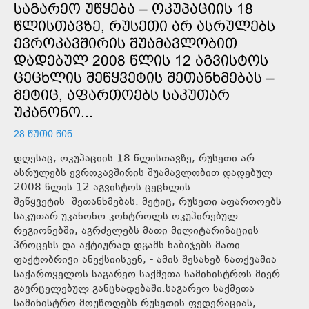
ᲡᲐᲒᲐᲠᲔᲝ ᲣᲬᲧᲔᲑᲐ – ᲝᲙᲣᲞᲐᲪᲘᲘᲡ 18
ᲬᲚᲘᲡᲗᲐᲕᲖᲔ, ᲠᲣᲡᲔᲗᲘ ᲐᲠ ᲐᲡᲠᲣᲚᲔᲑᲡ
ᲔᲕᲠᲝᲙᲐᲕᲨᲘᲠᲘᲡ ᲨᲣᲐᲛᲐᲕᲚᲝᲑᲘᲗ
ᲓᲐᲓᲔᲑᲣᲚ 2008 ᲬᲚᲘᲡ 12 ᲐᲒᲕᲘᲡᲢᲝᲡ
ᲪᲔᲪᲮᲚᲘᲡ ᲨᲔᲬᲧᲕᲔᲢᲘᲡ ᲨᲔᲗᲐᲜᲮᲛᲔᲑᲐᲡ –
ᲛᲔᲢᲘᲪ, ᲐᲤᲐᲠᲗᲝᲔᲑᲡ ᲡᲐᲙᲣᲗᲐᲠ
ᲣᲙᲐᲜᲝᲜᲝ...
28 ᲬᲣᲗᲘ ᲬᲘᲜ
დღესაც, ოკუპაციის 18 წლისთავზე, რუსეთი არ
ასრულებს ევროკავშირის შუამავლობით დადებულ
2008 წლის 12 აგვისტოს ცეცხლის
შეწყვეტის შეთანხმებას. მეტიც, რუსეთი აფართოებს
საკუთარ უკანონო კონტროლს ოკუპირებულ
რეგიონებში, აგრძელებს მათი მილიტარიზაციის
პროცესს და აქტიურად დგამს ნაბიჯებს მათი
ფაქტობრივი ანექსიისკენ, - ამის შესახებ ნათქვამია
საქართველოს საგარეო საქმეთა სამინისტროს მიერ
გავრცელებულ განცხადებაში.საგარეო საქმეთა
სამინისტრო მოუწოდებს რუსეთის ფედერაციას,