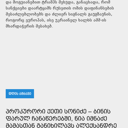
და მოგვიანებით ტრამპს შეხვდა, განაცხადა, რომ
სანქციები დაარტყამს რუსეთის ომის დაფინანსების
შესაძლებლობებს და ძლიერ სიგნალს გაუგზავნის,
როგორც ევროპას, ისე უკრაინელ ხალხს აშშ-ის
მხარდაჭერის შესახებ.
ᲓᲦᲘᲡ ᲐᲛᲑᲐᲕᲘ
ᲞᲠᲝᲙᲣᲠᲝᲠᲘ ᲥᲔᲗᲘ ᲡᲝᲜᲘᲫᲔ – ᲑᲘᲜᲘᲡ
ᲤᲐᲠᲣᲚ ᲩᲐᲜᲐᲬᲔᲠᲔᲑᲨᲘ, ᲜᲘᲐ ᲘᲛᲜᲐᲫᲔ
ᲛᲐᲛᲐᲡᲗᲐᲜ ᲒᲐᲜᲘᲮᲘᲚᲐᲕᲡ ᲐᲚᲔᲥᲡᲐᲜᲓᲠᲔ