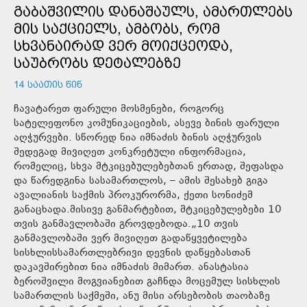
ᲒᲐᲑᲐᲨᲕᲘᲚᲘᲡ ᲓᲐᲜᲐᲨᲐᲣᲚᲡ, ᲐᲛᲐᲠᲗᲚᲔᲑᲡ
ᲛᲘᲡ ᲡᲐᲥᲪᲘᲔᲚᲡ, ᲐᲛᲑᲝᲑᲡ, ᲠᲝᲛ
ᲡᲮᲕᲐᲜᲐᲘᲠᲐᲓ ᲕᲔᲠ ᲛᲝᲘᲥᲪᲔᲝᲓᲐ,
ᲡᲐᲣᲑᲠᲝᲑᲡ ᲓᲔᲢᲐᲚᲔᲑᲖᲔ
14 ᲡᲐᲐᲗᲘᲡ ᲬᲘᲜ
ჩავატარეთ ფარული მოსმენები, როგორც
სატელეფონო კომუნიკაციების, ასევე ბინის ფარული
აღჭურვები. სწორედ ნია იმნაძის ბინის აღჭურვის
შედეგად მივიღეთ კონკრეტული ინფორმაცია,
რომელიც, სხვა მტკიცებულებებთან ერთად, შეფასდა
და წარედგინა სასამართლოს, – ამის შესახებ გიგა
ავალიანის საქმის პროკურორმა, ქეთი სონიძემ
განაცხადა.მისივე განმარტებით, მტკიცებულებები 10
თვის განმავლობაში გროვდებოდა.„10 თვის
განმავლობაში ვერ მივიღეთ გადაწყვეტილება
სისხლისსამართლებრივი დევნის დაწყებასთან
დაკავშირებით ნია იმნაძის მიმართ. ანასტასია
ბეროშვილი მოგვიანებით გაჩნდა მოცემულ სისხლის
სამართლის საქმეში, ანუ მისი არსებობის თაობაზე