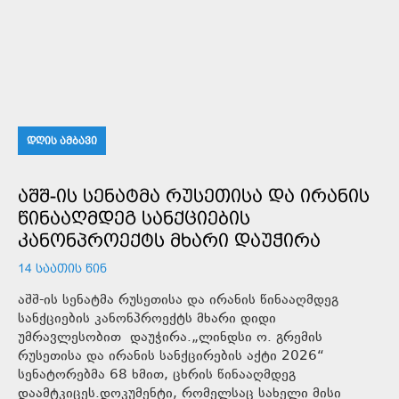
ᲓᲦᲘᲡ ᲐᲛᲑᲐᲕᲘ
ᲐᲨᲨ-ᲘᲡ ᲡᲔᲜᲐᲢᲛᲐ ᲠᲣᲡᲔᲗᲘᲡᲐ ᲓᲐ ᲘᲠᲐᲜᲘᲡ
ᲬᲘᲜᲐᲐᲦᲛᲓᲔᲒ ᲡᲐᲜᲥᲪᲘᲔᲑᲘᲡ
ᲙᲐᲜᲝᲜᲞᲠᲝᲔᲥᲢᲡ ᲛᲮᲐᲠᲘ ᲓᲐᲣᲭᲘᲠᲐ
14 ᲡᲐᲐᲗᲘᲡ ᲬᲘᲜ
აშშ-ის სენატმა რუსეთისა და ირანის წინააღმდეგ
სანქციების კანონპროექტს მხარი დიდი
უმრავლესობით დაუჭირა.„ლინდსი ო. გრემის
რუსეთისა და ირანის სანქცირების აქტი 2026“
სენატორებმა 68 ხმით, ცხრის წინააღმდეგ
დაამტკიცეს.დოკუმენტი, რომელსაც სახელი მისი