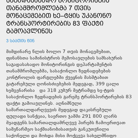
ᲡᲐᲒᲐᲓᲐᲡᲐᲮᲐᲓᲝ ᲛᲝᲜᲘᲢᲝᲠᲘᲜᲒᲘᲡ
ᲗᲐᲜᲐᲛᲨᲠᲝᲛᲚᲔᲑᲛᲐ 7 ᲗᲕᲘᲡ
ᲛᲝᲜᲐᲪᲔᲛᲔᲑᲘᲗ ᲮᲔ–ᲢᲧᲘᲡ ᲣᲙᲐᲜᲝᲜᲝ
ᲢᲠᲐᲜᲡᲞᲝᲠᲢᲘᲠᲔᲑᲘᲡ 83 ᲤᲐᲥᲢᲘ
ᲒᲐᲛᲝᲐᲕᲚᲘᲜᲔᲡ
3 ᲡᲐᲐᲗᲘᲡ ᲬᲘᲜ
მიმდინარე წლის ბოლო 7 თვის მონაცემებით,
ფინანსთა სამინისტროს შემოსავლების სამსახურის
საგადასახადო მონიტორინგის დეპარტამენტის
თანამშრომლებმა, სასაქონლო ზედნადებების
კონტროლის ფარგლებში ქვეყნის მასშტაბით
გატარებული ღონისძიებების შედეგად, 399 ცალი
ხემცენარისა და 318 კუბურ მეტრამდე ხე-ტყის
სასაქონლო ზედნადების გარეშე ტრანსპორტირების 83
ფაქტი გამოავლინეს. აღნიშნული
სამართალდარღვევის შედეგად დაკისრებული
ფულადი სანქცია, საერთო ჯამში 291 800 ლარს
შეადგენს.სამართალდამრღვევ პირებს ჩამოერთვათ
სამეწარმეო საქმიანობისათვის განკუთვნილი
საქონელი და მოხდა მისი მოქცევა სახელმწიფო