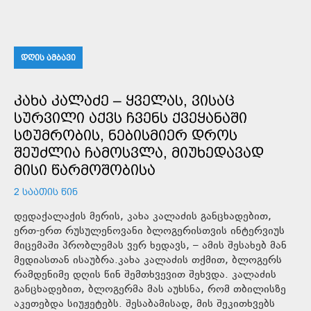
ᲓᲦᲘᲡ ᲐᲛᲑᲐᲕᲘ
ᲙᲐᲮᲐ ᲙᲐᲚᲐᲫᲔ – ᲧᲕᲔᲚᲐᲡ, ᲕᲘᲡᲐᲪ
ᲡᲣᲠᲕᲘᲚᲘ ᲐᲥᲕᲡ ᲩᲕᲔᲜᲡ ᲥᲕᲔᲧᲐᲜᲐᲨᲘ
ᲡᲢᲣᲛᲠᲝᲑᲘᲡ, ᲜᲔᲑᲘᲡᲛᲘᲔᲠ ᲓᲠᲝᲡ
ᲨᲔᲣᲫᲚᲘᲐ ᲩᲐᲛᲝᲡᲕᲚᲐ, ᲛᲘᲣᲮᲔᲓᲐᲕᲐᲓ
ᲛᲘᲡᲘ ᲬᲐᲠᲛᲝᲨᲝᲑᲘᲡᲐ
2 ᲡᲐᲐᲗᲘᲡ ᲬᲘᲜ
დედაქალაქის მერის, კახა კალაძის განცხადებით,
ერთ-ერთ რუსულენოვანი ბლოგერისთვის ინტერვიუს
მიცემაში პრობლემას ვერ ხედავს, – ამის შესახებ მან
მედიასთან ისაუბრა.კახა კალაძის თქმით, ბლოგერს
რამდენიმე დღის წინ შემთხვევით შეხვდა. კალაძის
განცხადებით, ბლოგერმა მას აუხსნა, რომ თბილისზე
აკეთებდა სიუჟეტებს. შესაბამისად, მის შეკითხვებს