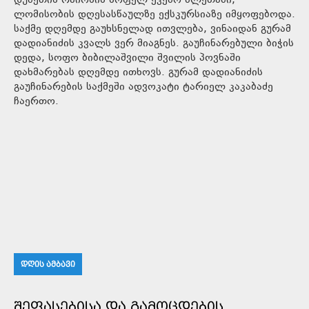
დუშეთის რაიონის სოფელ ქვემო მლეთაში,
ლომისობის დღესასწაულზე ექსკურსიაზე იმყოფებოდა.
საქმე დღემდე გაუხსნელად ითვლება, ვინაიდან გურამ
დადიანიძის კვალს ვერ მიაგნეს. გაუჩინარებული ბიჭის
დედა, სოფო ბიბილაშვილი შვილის პოვნაში
დახმარებას დღემდე ითხოვს. გურამ დადიანიძის
გაუჩინარების საქმეში ადვოკატი ტარიელ კაკაბაძე
ჩაერთო.
ᲓᲦᲘᲡ ᲐᲛᲑᲐᲕᲘ
ᲨᲔᲤᲐᲡᲔᲑᲘᲡᲐ ᲓᲐ ᲒᲐᲛᲝᲪᲓᲔᲑᲘᲡ