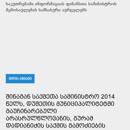
საკუთრებაში.ინფორმაციას ფინანსთა სამინისტროს
შემოსავლების სამსახური ავრცელებს
ᲓᲦᲘᲡ ᲐᲛᲑᲐᲕᲘ
ᲨᲘᲜᲐᲒᲐᲜ ᲡᲐᲥᲛᲔᲗᲐ ᲡᲐᲛᲘᲜᲘᲡᲢᲠᲝ 2014
ᲬᲔᲚᲡ, ᲓᲣᲨᲔᲗᲘᲡ ᲛᲣᲜᲘᲪᲘᲞᲐᲚᲘᲢᲔᲢᲨᲘ
ᲒᲐᲣᲩᲘᲜᲐᲠᲔᲑᲣᲚᲘ
ᲐᲠᲐᲡᲠᲣᲚᲬᲚᲝᲕᲐᲜᲘᲡ, ᲒᲣᲠᲐᲛ
ᲓᲐᲓᲘᲐᲜᲘᲫᲘᲡ ᲡᲐᲥᲛᲘᲡ ᲒᲐᲛᲝᲫᲘᲔᲑᲘᲡ