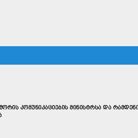
ᲙᲐ
ᲡᲐᲛᲐᲠᲗᲐᲚᲘ
ᲔᲙᲝᲜᲝᲛᲘᲙᲐ
ᲗᲐᲕᲓᲐᲪᲕᲐ
ᲛᲡᲝᲤᲚᲘᲝ
 ᲨᲝᲠᲘᲡ ᲙᲝᲛᲣᲜᲘᲙᲐᲪᲘᲔᲑᲘᲡ ᲛᲘᲜᲘᲡᲢᲠᲡᲐ ᲓᲐ ᲠᲐᲛᲓᲔᲜ
Ა