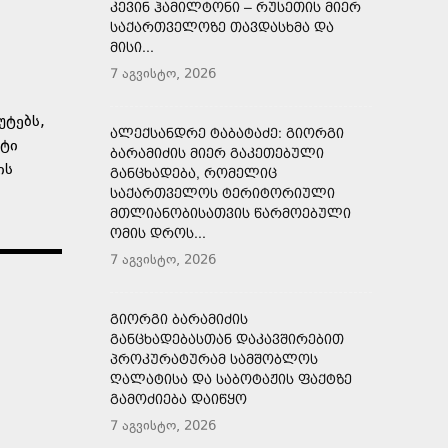
ᲙᲔᲕᲘᲜ ᲰᲐᲛᲘᲚᲢᲝᲜᲘ – ᲠᲣᲡᲔᲗᲘᲡ ᲛᲘᲔᲠ
ᲡᲐᲥᲐᲠᲗᲕᲔᲚᲝᲖᲔ ᲗᲐᲕᲓᲐᲡᲮᲛᲐ ᲓᲐ
ᲛᲘᲡᲘ...
7 აგვისტო, 2026
უტებს,
ᲐᲚᲔᲥᲡᲐᲜᲓᲠᲔ ᲢᲐᲑᲐᲢᲐᲫᲔ: ᲒᲘᲝᲠᲒᲘ
ნტი
ᲑᲐᲠᲐᲛᲘᲫᲘᲡ ᲛᲘᲔᲠ ᲒᲐᲙᲔᲗᲔᲑᲣᲚᲘ
ის
ᲒᲐᲜᲪᲮᲐᲓᲔᲑᲐ, ᲠᲝᲛᲔᲚᲘᲪ
ᲡᲐᲥᲐᲠᲗᲕᲔᲚᲝᲡ ᲢᲔᲠᲘᲢᲝᲠᲘᲣᲚᲘ
ᲛᲗᲚᲘᲐᲜᲝᲑᲘᲡᲐᲗᲕᲘᲡ ᲬᲐᲠᲛᲝᲔᲑᲣᲚᲘ
ᲝᲛᲘᲡ ᲓᲠᲝᲡ...
7 აგვისტო, 2026
ᲒᲘᲝᲠᲒᲘ ᲑᲐᲠᲐᲛᲘᲫᲘᲡ
ᲒᲐᲜᲪᲮᲐᲓᲔᲑᲐᲡᲗᲐᲜ ᲓᲐᲙᲐᲕᲨᲘᲠᲔᲑᲘᲗ
ᲞᲠᲝᲙᲣᲠᲐᲢᲣᲠᲐᲛ ᲡᲐᲛᲨᲝᲑᲚᲝᲡ
ᲦᲐᲚᲐᲢᲘᲡᲐ ᲓᲐ ᲡᲐᲑᲝᲢᲐᲟᲘᲡ ᲤᲐᲥᲢᲖᲔ
ᲒᲐᲛᲝᲫᲘᲔᲑᲐ ᲓᲐᲘᲬᲧᲝ
7 აგვისტო, 2026