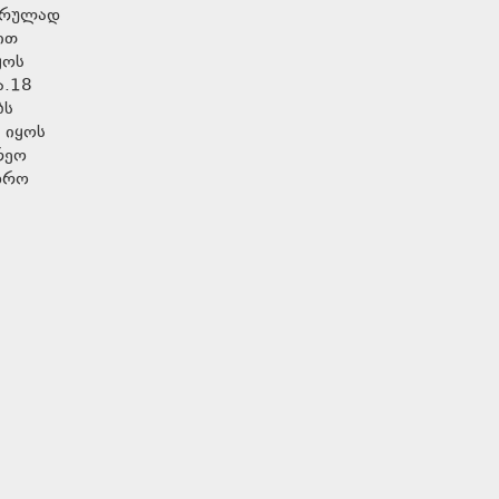
 სრულად
ით
ყოს
ა.18
ბს
 იყოს
რეო
დრო