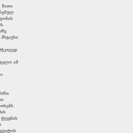
 მათი
ირებულ
ეობის
ს.
ლზე
.მსგავსი
მტკიცედ
ველო ამ
სო
ისრი
ლი
თხებს.
მის
ქვეყნის
ს
წყვიტოს