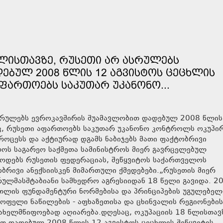
 ᲬᲚᲘᲡᲗᲐᲕᲖᲔ, ᲠᲣᲡᲔᲗᲘ ᲐᲠ ᲐᲡᲠᲣᲚᲔᲑᲡ
ᲔᲑᲣᲚ 2008 ᲬᲚᲘᲡ 12 ᲐᲒᲕᲘᲡᲢᲝᲡ ᲪᲔᲪᲮᲚᲘᲡ
 ᲐᲤᲐᲠᲗᲝᲔᲑᲡ ᲡᲐᲙᲣᲗᲐᲠ ᲣᲙᲐᲜᲝᲜᲝ...
ასრულებს ევროკავშირის შუამავლობით დადებულ 2008 წლის
ტიც, რუსეთი აფართოებს საკუთარ უკანონო კონტროლს ოკუპ
როცესს და აქტიურად დგამს ნაბიჯებს მათი ფაქტობრივი
ველოს საგარეო საქმეთა სამინისტროს მიერ გავრცელებულ
წოდებს რუსეთის ფედერაციას, შეწყვიტოს საქართველოს
ბრივი ანექსიისკენ მიმართული ქმედებები.„რუსეთის მიერ
ლმასშტაბიანი სამხედრო აგრესიიდან 18 წელი გავიდა. 2
თლის ფუნდამენტური ნორმებისა და პრინციპების უგულებე
ფელი ნაწილების - აფხაზეთისა და ცხინვალის რეგიონების
სახელმწიფოებად აღიარება.დღესაც, ოკუპაციის 18 წლისთავ