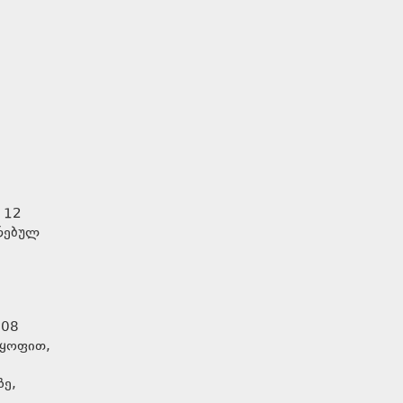
 12
ირებულ
008
ლყოფით,
ზე,