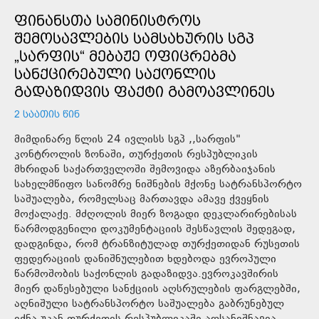
ᲤᲘᲜᲐᲜᲡᲗᲐ ᲡᲐᲛᲘᲜᲘᲡᲢᲠᲝᲡ
ᲨᲔᲛᲝᲡᲐᲕᲚᲔᲑᲘᲡ ᲡᲐᲛᲡᲐᲮᲣᲠᲘᲡ ᲡᲒᲞ
„ᲡᲐᲠᲤᲘᲡ“ ᲛᲔᲑᲐᲟᲔ ᲝᲤᲘᲪᲠᲔᲑᲛᲐ
ᲡᲐᲜᲥᲪᲘᲠᲔᲑᲣᲚᲘ ᲡᲐᲥᲝᲜᲚᲘᲡ
ᲒᲐᲓᲐᲖᲘᲓᲕᲘᲡ ᲤᲐᲥᲢᲘ ᲒᲐᲛᲝᲐᲕᲚᲘᲜᲔᲡ
2 ᲡᲐᲐᲗᲘᲡ ᲬᲘᲜ
მიმდინარე წლის 24 ივლისს სგპ ,,სარფის"
კონტროლის ზონაში, თურქეთის რესპუბლიკის
მხრიდან საქართველოში შემოვიდა აზერბაიჯანის
სახელმწიფო სანომრე ნიშნების მქონე სატრანსპორტო
საშუალება, რომელსაც მართავდა ამავე ქვეყნის
მოქალაქე. მძღოლის მიერ ზოგადი დეკლარირებისას
წარმოდგენილი დოკუმენტაციის შესწავლის შედეგად,
დადგინდა, რომ ტრანზიტულად თურქეთიდან რუსეთის
ფედერაციის დანიშნულებით ხდებოდა ევროპული
წარმოშობის საქონლის გადაზიდვა.ევროკავშირის
მიერ დაწესებული სანქციის აღსრულების ფარგლებში,
აღნიშული სატრანსპორტო საშუალება გაბრუნებულ