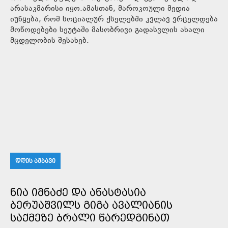
არასაკმარისი იყო.ამასთან, მაროკოული მედია
იუწყება, რომ სოციალურ ქსელებში კვლავ ვრცელდება
მოწოდებები სეუტაში მასობრივი გადასვლის ახალი
მცდელობის შესახებ.
ᲓᲦᲘᲡ ᲐᲛᲑᲐᲕᲘ
ᲜᲘᲐ ᲘᲛᲜᲐᲫᲔ ᲓᲐ ᲐᲜᲐᲡᲢᲐᲡᲘᲐ
ᲑᲔᲠᲣᲐᲨᲕᲘᲚᲡ ᲒᲘᲒᲐ ᲐᲕᲐᲚᲘᲐᲜᲘᲡ
ᲡᲐᲥᲛᲔᲖᲔ ᲑᲠᲐᲚᲘ ᲬᲐᲠᲔᲓᲒᲘᲜᲐᲗ