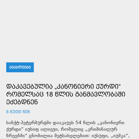
ᲡᲘᲐᲮᲚᲔᲔᲑᲘ
ᲓᲐᲙᲐᲕᲔᲑᲣᲚᲘᲐ „ᲙᲐᲜᲝᲜᲘᲔᲠᲘ ᲥᲣᲠᲓᲘ“
ᲠᲝᲛᲔᲚᲡᲐᲪ 18 ᲬᲚᲘᲡ ᲒᲐᲜᲛᲐᲕᲚᲝᲑᲐᲨᲘ
ᲔᲫᲔᲑᲓᲜᲔᲜ
6 ᲬᲣᲗᲘ ᲬᲘᲜ
სანქტ-პეტერბურგში დააკავეს 54 წლის „კანონიერი
ქურდი“ იუსიფ ალიევი, რომელიც „კრიმინალურ
წრეებში“ ცნობილია მეტსახელებით: იუსუფი, „იუშკა“,