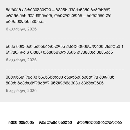
ᲛᲐᲠᲘᲐᲛ ᲥᲕᲠᲘᲕᲘᲨᲕᲘᲚᲘ – ᲩᲕᲔᲜᲡ ᲥᲕᲔᲧᲐᲜᲐᲨᲘ ᲩᲐᲛᲝᲡᲣᲚ
ᲡᲢᲣᲛᲠᲔᲑᲡ ᲨᲔᲔᲫᲚᲔᲑᲐᲗ, ᲗᲑᲘᲚᲘᲡᲘᲓᲐᲜ – ᲑᲐᲗᲣᲛᲨᲘ ᲓᲐ
ᲑᲐᲗᲣᲛᲘᲓᲐᲜ ᲩᲕᲔᲜᲡ...
6 აგვისტო, 2026
ᲜᲘᲙᲐ ᲛᲔᲚᲘᲐᲡ ᲡᲐᲡᲐᲛᲐᲠᲗᲚᲝᲡ ᲣᲞᲐᲢᲘᲕᲪᲔᲛᲚᲝᲑᲘᲡ ᲤᲐᲥᲢᲖᲔ 1
ᲬᲚᲘᲗ ᲓᲐ 6 ᲗᲕᲘᲗ ᲗᲐᲕᲘᲡᲣᲤᲚᲔᲑᲘᲡ ᲐᲦᲙᲕᲔᲗᲐ ᲛᲘᲔᲡᲐᲯᲐ
6 აგვისტო, 2026
ᲨᲔᲛᲝᲡᲐᲕᲚᲔᲑᲘᲡ ᲡᲐᲛᲡᲐᲮᲣᲠᲨᲘ ᲐᲖᲔᲠᲑᲐᲘᲯᲐᲜᲣᲚᲘ ᲛᲔᲓᲘᲘᲡ
ᲛᲘᲔᲠ ᲒᲐᲕᲠᲪᲔᲚᲔᲑᲣᲚ ᲘᲜᲤᲝᲠᲛᲐᲪᲘᲐᲡ ᲞᲐᲡᲣᲮᲝᲑᲔᲜ
6 აგვისტო, 2026
ᲩᲕᲔᲜ ᲨᲔᲡᲐᲮᲔᲑ
ᲠᲔᲙᲚᲐᲛᲐ ᲡᲐᲘᲢᲖᲔ
ᲙᲝᲜᲤᲘᲓᲔᲜᲪᲘᲐᲚᲣᲠᲝᲑᲐ