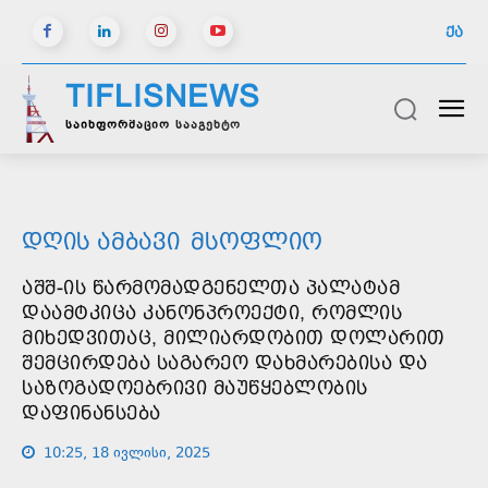
ᲥᲐ
TIFLISNEWS
საინფორმაციო სააგენტო
ᲓᲦᲘᲡ ᲐᲛᲑᲐᲕᲘ
ᲛᲡᲝᲤᲚᲘᲝ
ᲐᲨᲨ-ᲘᲡ ᲬᲐᲠᲛᲝᲛᲐᲓᲒᲔᲜᲔᲚᲗᲐ ᲞᲐᲚᲐᲢᲐᲛ
ᲓᲐᲐᲛᲢᲙᲘᲪᲐ ᲙᲐᲜᲝᲜᲞᲠᲝᲔᲥᲢᲘ, ᲠᲝᲛᲚᲘᲡ
ᲛᲘᲮᲔᲓᲕᲘᲗᲐᲪ, ᲛᲘᲚᲘᲐᲠᲓᲝᲑᲘᲗ ᲓᲝᲚᲐᲠᲘᲗ
ᲨᲔᲛᲪᲘᲠᲓᲔᲑᲐ ᲡᲐᲒᲐᲠᲔᲝ ᲓᲐᲮᲛᲐᲠᲔᲑᲘᲡᲐ ᲓᲐ
ᲡᲐᲖᲝᲒᲐᲓᲝᲔᲑᲠᲘᲕᲘ ᲛᲐᲣᲬᲧᲔᲑᲚᲝᲑᲘᲡ
ᲓᲐᲤᲘᲜᲐᲜᲡᲔᲑᲐ
10:25, 18 ივლისი, 2025