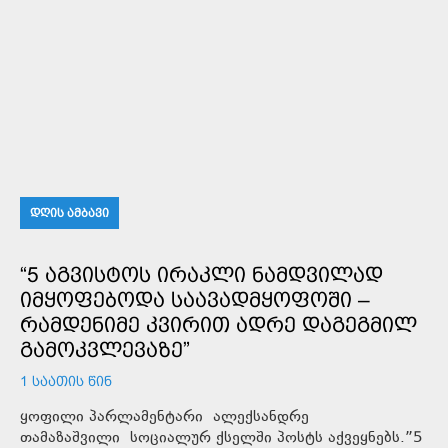
ᲓᲦᲘᲡ ᲐᲛᲑᲐᲕᲘ
“5 ᲐᲒᲕᲘᲡᲢᲝᲡ ᲘᲠᲐᲙᲚᲘ ᲜᲐᲛᲓᲕᲘᲚᲐᲓ
ᲘᲛᲧᲝᲤᲔᲑᲝᲓᲐ ᲡᲐᲐᲕᲐᲓᲛᲧᲝᲤᲝᲨᲘ –
ᲠᲐᲛᲓᲔᲜᲘᲛᲔ ᲙᲕᲘᲠᲘᲗ ᲐᲓᲠᲔ ᲓᲐᲒᲔᲒᲛᲘᲚ
ᲒᲐᲛᲝᲙᲕᲚᲔᲕᲐᲖᲔ”
1 ᲡᲐᲐᲗᲘᲡ ᲬᲘᲜ
ყოფილი პარლამენტარი ალექსანდრე
თამაზაშვილი სოციალურ ქსელში პოსტს აქვეყნებს.”5